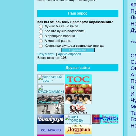
Ка
П
Наш опрос
Ли
Как вы относитесь к реформе образования?
Hо
Лучше бы её не было.
Д
Кое что нужно подправить.
В принципе хорошо.
А мне всё равно.
**
Хотели как лучше,а вышло как всегда.
Результаты
|
Архив опросов
С
Всего ответов:
108
Св
О
Друзья сайта
A 
П
В 
И 
Ч
М
Та
Го
H