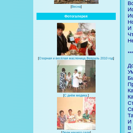
Вс
[
Весна
]
И
Ис
Фотогалерея
H
И 
Чт
H
**
[
Озорная и весёлая масленица.Февраль 2010 год
]
Д
Ум
Б
П
Ка
[
С днём медика.
]
К
С
С
Т
И 
В
[
Люди нашего села
]