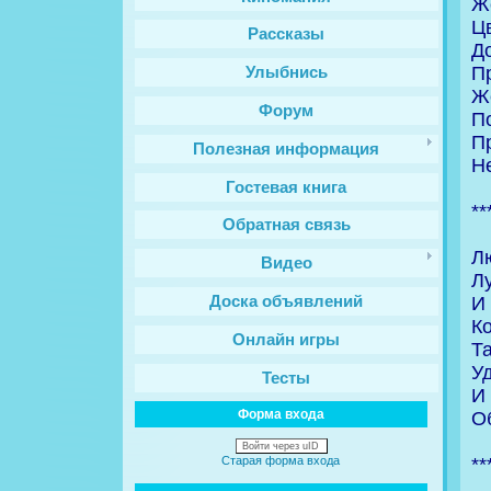
Ж
Ц
Рассказы
Д
Пр
Улыбнись
Ж
Форум
П
П
Полезная информация
Не
Гостевая книга
**
Обратная связь
Л
Видео
Лу
И
Доска объявлений
Ко
Онлайн игры
Та
У
Тесты
И
Форма входа
О
Войти через uID
**
Старая форма входа