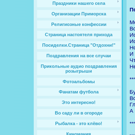
Праздники нашего села
П
Организации Приморска
М
Религиозные конфессии
Вс
И
Cтраница настоятеля прихода
Ис
Посиделки.Страница "Отдохни!"
H
И 
Поздравления на все случаи
Чт
Н
Прикольные аудио поздравления
розыгрыши
**
Фотоальбомы
Б
Фанатам футбола
В
Это интересно!
Гл
А
Во саду ли в огороде
**
Рыбалка - это клёво!
Киномания