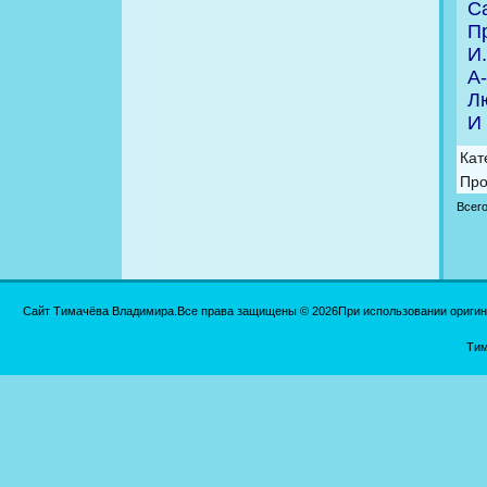
Са
П
И.
А-
Лю
И 
Кат
Про
Всег
Сайт Тимачёва Владимира.Все права защищены © 2026При использовании оригинал
Тим