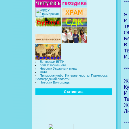
**
Я
И
Т
Ог
Б
В 
Т
И
Естгеофак ВГПИ
сайт Изобильного
**
Новости Украины и мира
Фото
Приморск-инфо. Интернет-портал Приморска
Волгоградской области
Ж
Новости Волгограда
Ку
Статистика
И
Т
Ж
Л
**