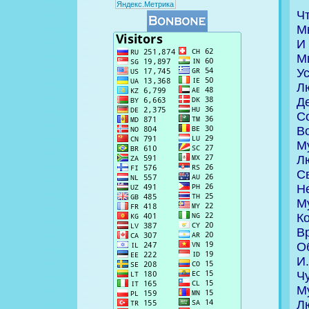
Ч
М
И 
М
Ус
Л
Де
Со
В
М
Лю
С
Не
М
Ко
Вр
Об
И.
Чу
М
Л