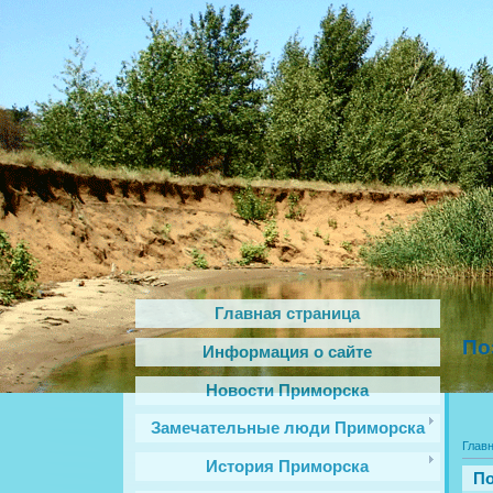
Главная страница
По
Информация о сайте
Новости Приморска
Замечательные люди Приморска
Глав
История Приморска
По