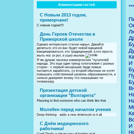
Комментарии гостей
**
С Новым 2013 годом,
П
приморчане!
О
С новым годом!!!!
Л
День Героев Отечества в
Др
Приморской школе
Бу
Однако интересную статью нарыл. Давайте
делиться, кто из вас будет новой вакциной
Д
вакцинироваться, кто традиционной, а кто просто
мыть нос (и рот, и уши) мылом
Ка
Я же думаю засилье коммерческих "пугателей
И 
народа. Это еще один тренд тупоголовия с разных
сторон - с первой нехорошие люди ложью
Бу
пытаются заработать, со второй обычные не хотят
повышать собственный уровень образованности, и
Пу
сильно доверяют всему что показывают по
Бу
телевизору.
Вн
Презентация детской
H
организации "Волгарята"
H
Plaseing to find someone who can think like that
М
Молебен перед началом учения
К
Deep thinking - adds a new dmiensoin to it all.
В
C Днём медицинского
И 
работника!
H
Cool! That's a clever way of looinkg at it!