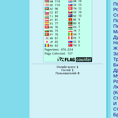
По
Р
Со
По
Пи
М
Ду
Н
Ж
З
Т
Би
Онлайн всего:
1
Др
Гостей:
1
Пользователей:
0
Му
Ра
Л
(К
С
И
Ст
Бр