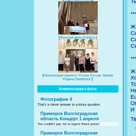
Ты
**
Ж
С
[
Женский день-8 марта.
]
С
С
**
Ж
[
Презентация проекта "Уголок России. Малая
Х
Родина Приморск"
]
Т
Комментарии к фото
Не
Е
Фотография 4
Ог
That's a clever answer to a tricky quseiton
И
Приморск Волгоградская
область Концерт 1 апреля
Т
You couldn't pay me to ingore these posts!
Приморск Волгоградская