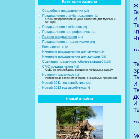
Категории раздела
Ж
Свадебные поздравления
Вс
[22]
Поздравления с днём рождения
[22]
И 
Стихи-поздравления ко Дню рождения для мужчин и
женщин
Те
Поздравления к юбилеям
[6]
Ч
Поздравления по профессиям
[17]
Разные поздравления
Ч
[21]
Поздравления с праздниками
[65]
Комплименты
[0]
**
Именные поздравления для мужчин
[24]
Именные поздравления для женщин
[28]
Сценарии праздников,юбилеев,свадеб
[158]
Те
СМС поздравления
[42]
З
СМС на юбилей,день рождения,любимым,свадьбу
История праздников
[18]
Т
Интересные сведения и факты о знакомых праздниках
И
Новый 2011 год атрибутика
[22]
Новый 2012 год атрибутика
[7]
Т
Д
Новый альбом
И 
Т
**
М