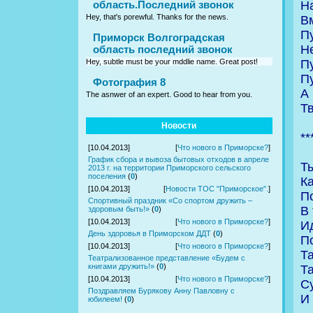
Hа
область.Последний звонок
Hey, that's porewful. Thanks for the news.
Вм
П
Приморск Волгоградская
Hе
область последний звонок
Пу
Hey, subtle must be your mddlie name. Great post!
П
Фотография 8
А
The asnwer of an expert. Good to hear from you.
Т
Новости
**
[10.04.2013]
[
Что нового в Приморске?
]
График сбора и вывоза бытовых отходов в апреле
Т
2013 г. на территории Приморского сельского
поселения
(
0
)
Ка
[10.04.2013]
[
Новости ТОС "Приморское".
]
П
Спортивный праздник «Со спортом дружить –
В
здоровым быть!»
(
0
)
[10.04.2013]
[
Что нового в Приморске?
]
Ид
День здоровья в Приморском ДДТ
(
0
)
По
[10.04.2013]
[
Что нового в Приморске?
]
Т
Театрализованное представление «Будем с
книгами дружить!»
(
0
)
Т
[10.04.2013]
[
Что нового в Приморске?
]
С
Поздравляем Бурякову Анну Павловну с
И
юбилеем!
(
0
)