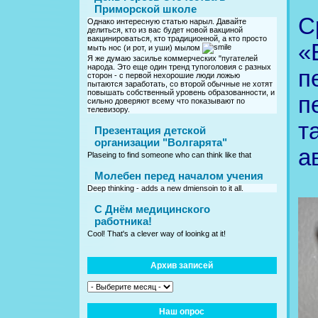
Приморской школе
С
Однако интересную статью нарыл. Давайте
делиться, кто из вас будет новой вакциной
вакцинироваться, кто традиционной, а кто просто
«
мыть нос (и рот, и уши) мылом
Я же думаю засилье коммерческих "пугателей
народа. Это еще один тренд тупоголовия с разных
п
сторон - с первой нехорошие люди ложью
пытаются заработать, со второй обычные не хотят
повышать собственный уровень образованности, и
п
сильно доверяют всему что показывают по
телевизору.
т
Презентация детской
организации "Волгарята"
а
Plaseing to find someone who can think like that
Молебен перед началом учения
Deep thinking - adds a new dmiensoin to it all.
C Днём медицинского
работника!
Cool! That's a clever way of looinkg at it!
Архив записей
Наш опрос