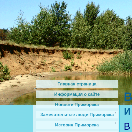
Главная страница
В
Информация о сайте
Новости Приморска
и
Замечательные люди Приморска
В
История Приморска