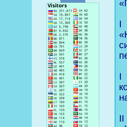
«
I
«
с
п
I
к
н
I