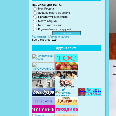
Приморск для меня...
Моя Родина
Лучшее место на земле
Просто точка на карте
Место отдыха
Место жительства
Родина близких и друзей
Результаты
|
Архив опросов
Всего ответов:
119
Друзья сайта