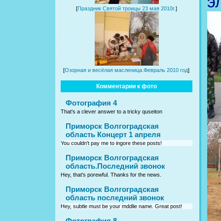
э
[
Праздник Святой троицы 23 мая 2010г.
]
[
Озорная и весёлая масленица.Февраль 2010 год
]
Комментарии к фото
Фотография 4
That's a clever answer to a tricky quseiton
Приморск Волгоградская
область Концерт 1 апреля
You couldn't pay me to ingore these posts!
Приморск Волгоградская
область.Последний звонок
Hey, that's porewful. Thanks for the news.
Приморск Волгоградская
область последний звонок
Hey, subtle must be your mddlie name. Great post!
Фотография 8