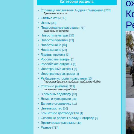
о
Категории раздела
Страница настоятеля Андрея Самаркина
К
[202]
Духовные новости
Святые отцы
[37]
Р
Иконы
[33]
Православные рассказы
[75]
рассказы о религии
Новости культуры
[39]
Новости политики
[73]
Новости кино
[89]
Новинки кино
[27]
Лидеры проката
[3]
Российские актёры
[1]
Российские актрисы
[0]
Иностранные актёры
[6]
Иностранные актрисы
[3]
Рыбацкие истории и рассказы
[15]
Рассказы бывалых рабаков, рыбацкие байки
Статьи о рыбалке
[113]
полезные советы рыбакам
В помощь садоводу
[10]
Ягоды и кустарники
[28]
Дачнику-огороднику
[11]
Цветоводство
[10]
Комнатное цветоводство
[1]
Сезонные работы в саду и огороде
[3]
Эротические рассказы
[40]
Разное
[717]