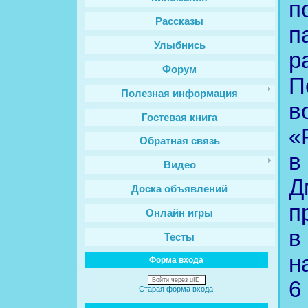
Рассказы
п
Улыбнись
р
Форум
П
Полезная информация
в
Гостевая книга
«
Обратная связь
в
Видео
Д
Доска объявлений
п
Онлайн игры
в
Тесты
н
Форма входа
Войти через uID
6
Старая форма входа