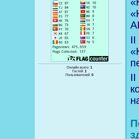
«
«
А
I
«
п
Онлайн всего:
1
Гостей:
1
I
Пользователей:
0
к
н
П
з