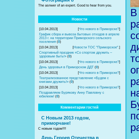
The asnwer of an expert. Good to hear from you.
Новости
р
[10.04.2013]
[
Что нового в Приморске?
]
с
График сбора и вывоза бытовых отходов в апреле
2013 г. на территории Приморского сельского
поселения
(
0
)
д
[10.04.2013]
[
Новости ТОС "Приморское".
]
Спортивный праздник «Со спортом дружить –
т
здоровым быть!»
(
0
)
[10.04.2013]
[
Что нового в Приморске?
]
о
День здоровья в Приморском ДДТ
(
0
)
[10.04.2013]
[
Что нового в Приморске?
]
р
Театрализованное представление «Будем с
книгами дружить!»
(
0
)
[10.04.2013]
[
Что нового в Приморске?
]
н
Поздравляем Бурякову Анну Павловну с
юбилеем!
(
0
)
Б
Комментарии гостей
п
С Новым 2013 годом,
приморчане!
р
С новым годом!!!!
День Героев Отечества в