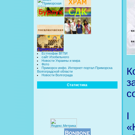
Естгеофак ВГПИ
сайт Изобильного
Новости Украины и мира
Фото
К
Приморск-инфо. Интернет-портал Приморска
Волгоградской области
Новости Волгограда
з
Статистика
с
I
«