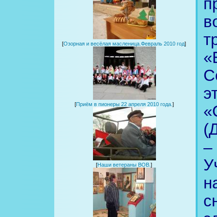
п
в
т
[
Озорная и весёлая масленица.Февраль 2010 год
]
«
С
э
[
Приём в пионеры 22 апреля 2010 года.
]
«
(
–
У
[
Наши ветераны ВОВ.
]
н
с