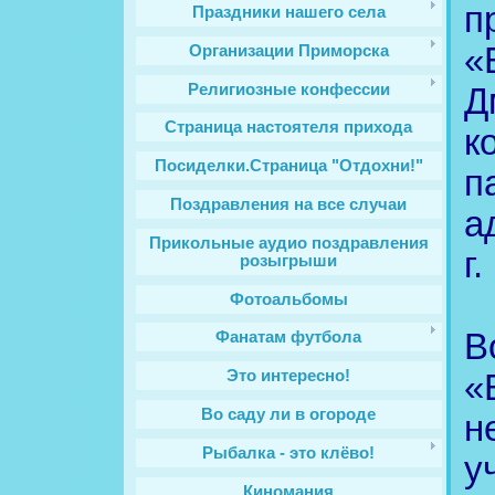
п
Праздники нашего села
«
Организации Приморска
Религиозные конфессии
Д
Cтраница настоятеля прихода
к
Посиделки.Страница "Отдохни!"
п
Поздравления на все случаи
а
Прикольные аудио поздравления
г
розыгрыши
Фотоальбомы
В
Фанатам футбола
Это интересно!
«
Во саду ли в огороде
н
Рыбалка - это клёво!
у
Киномания