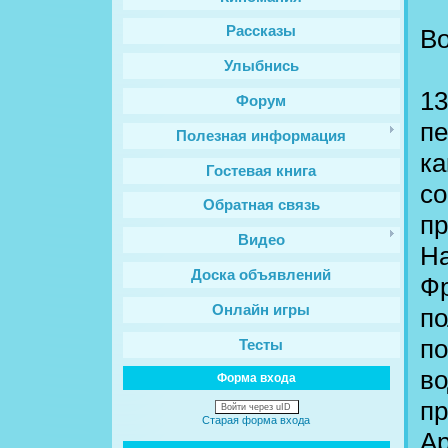
Рассказы
Во
Улыбнись
13
Форум
пе
Полезная информация
ка
Гостевая книга
со
Обратная связь
пр
Видео
На
Доска объявлений
Фр
Онлайн игры
по
по
Тесты
во
Форма входа
пр
Войти через uID
Старая форма входа
Ар