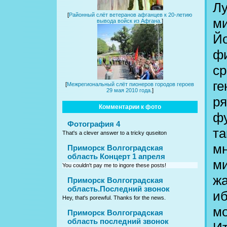
Лу
[
Районный слёт ветеранов афганцев к 20-летию
ми
вывода войск из Афгана.
]
Йо
фи
ср
ге
[
Межрегиональный слёт пионеров городов героев
29 мая 2010 года.
]
ря
Комментарии к фото
фу
Фотография 4
та
That's a clever answer to a tricky quseiton
мн
Приморск Волгоградская
область Концерт 1 апреля
ми
You couldn't pay me to ingore these posts!
жа
Приморск Волгоградская
область.Последний звонок
иб
Hey, that's porewful. Thanks for the news.
мо
Приморск Волгоградская
область последний звонок