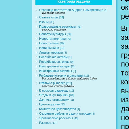
Категории раздела
ок
Страница настоятеля Андрея Самаркина
[202]
Духовные новости
ре
Святые отцы
[37]
Иконы
[33]
Вп
Православные рассказы
[75]
рассказы о религии
Новости культуры
за
[39]
Новости политики
[73]
Новости кино
за
[89]
Новинки кино
[27]
гр
Лидеры проката
[3]
Российские актёры
[1]
по
Российские актрисы
[0]
Иностранные актёры
[6]
то
Иностранные актрисы
[3]
Рыбацкие истории и рассказы
[15]
Рассказы бывалых рабаков, рыбацкие байки
ко
Статьи о рыбалке
[113]
полезные советы рыбакам
вы
В помощь садоводу
[10]
Ягоды и кустарники
[28]
из
Дачнику-огороднику
[11]
Цветоводство
[10]
да
Комнатное цветоводство
[1]
Сезонные работы в саду и огороде
[3]
но
Эротические рассказы
[40]
Разное
[717]
пр