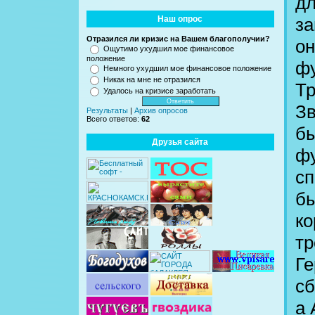
дл
за
Наш опрос
Отразился ли кризис на Вашем благополучии?
он
Ощутимо ухудшил мое финансовое
положение
фу
Немного ухудшил мое финансовое положение
Никак на мне не отразился
Тр
Удалось на кризисе заработать
Зв
Результаты
|
Архив опросов
Всего ответов:
62
бы
Друзья сайта
фу
сп
бы
ко
тр
Ге
сб
а 