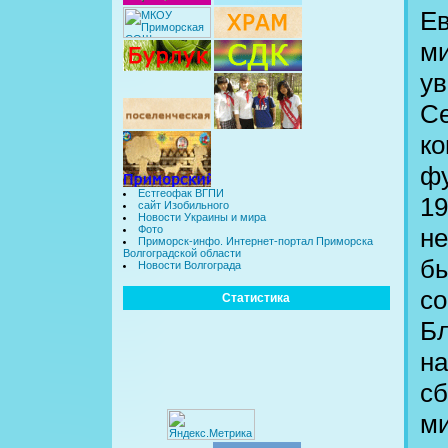
Ев
ми
ув
Се
ко
фу
Естгеофак ВГПИ
19
сайт Изобильного
Новости Украины и мира
не
Фото
Приморск-инфо. Интернет-портал Приморска
Волгоградской области
бы
Новости Волгограда
со
Статистика
Бл
н
сб
ми