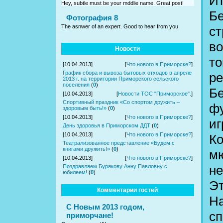
Ит
Hey, subtle must be your mddlie name. Great post!
Бе
Фотография 8
The asnwer of an expert. Good to hear from you.
ст
во
Новости
то
[10.04.2013]
[
Что нового в Приморске?
]
График сбора и вывоза бытовых отходов в апреле
ре
2013 г. на территории Приморского сельского
поселения
(
0
)
Бе
[10.04.2013]
[
Новости ТОС "Приморское".
]
Спортивный праздник «Со спортом дружить –
фу
здоровым быть!»
(
0
)
[10.04.2013]
[
Что нового в Приморске?
]
иг
День здоровья в Приморском ДДТ
(
0
)
[10.04.2013]
[
Что нового в Приморске?
]
Ко
Театрализованное представление «Будем с
книгами дружить!»
(
0
)
мю
[10.04.2013]
[
Что нового в Приморске?
]
не
Поздравляем Бурякову Анну Павловну с
юбилеем!
(
0
)
Эт
Комментарии гостей
На
С Новым 2013 годом,
сп
приморчане!