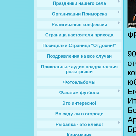
Праздники нашего села
Организации Приморска
Религиозные конфессии
ФР
Cтраница настоятеля прихода
Посиделки.Страница "Отдохни!"
90
Поздравления на все случаи
от
Прикольные аудио поздравления
ко
розыгрыши
юб
Фотоальбомы
Ег
Фанатам футбола
Ит
Это интересно!
Бо
Во саду ли в огороде
Ар
Рыбалка - это клёво!
Бр
Киномания