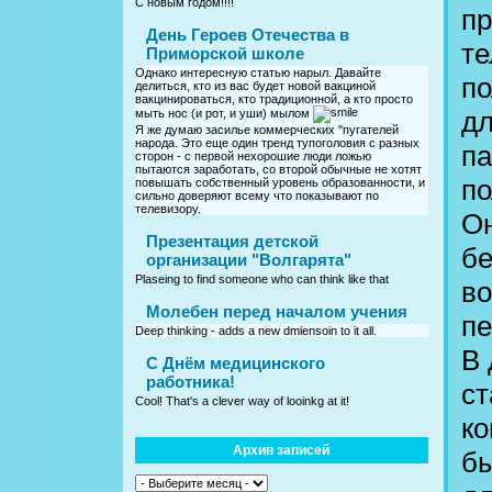
С новым годом!!!!
пр
День Героев Отечества в
те
Приморской школе
Однако интересную статью нарыл. Давайте
по
делиться, кто из вас будет новой вакциной
вакцинироваться, кто традиционной, а кто просто
дл
мыть нос (и рот, и уши) мылом
Я же думаю засилье коммерческих "пугателей
народа. Это еще один тренд тупоголовия с разных
па
сторон - с первой нехорошие люди ложью
пытаются заработать, со второй обычные не хотят
по
повышать собственный уровень образованности, и
сильно доверяют всему что показывают по
телевизору.
Он
Презентация детской
бе
организации "Волгарята"
Plaseing to find someone who can think like that
во
Молебен перед началом учения
пе
Deep thinking - adds a new dmiensoin to it all.
В 
C Днём медицинского
работника!
ст
Cool! That's a clever way of looinkg at it!
ко
Архив записей
бы