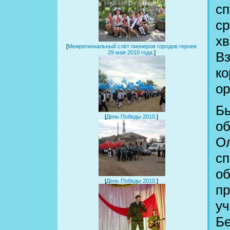
сп
ср
хв
[
Межрегиональный слёт пионеров городов героев
29 мая 2010 года.
]
Вз
ко
ор
Б
[
День Победы 2010.
]
об
Ол
сп
об
[
День Победы 2010.
]
пр
уч
Бе