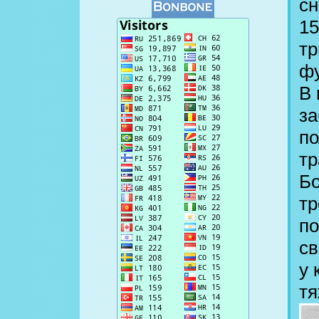
сн
15
тр
фу
В 
за
по
тр
Бо
тр
по
св
у 
тя