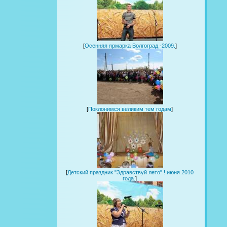
[
Осенняя ярмарка Волгоград -2009.
]
[
Поклонимся великим тем годам
]
[
Детский праздник "Здравствуй лето".! июня 2010
года.
]