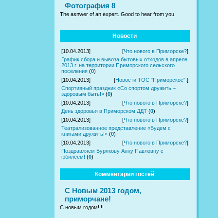
Фотография 8
The asnwer of an expert. Good to hear from you.
Новости
[10.04.2013]
[
Что нового в Приморске?
]
График сбора и вывоза бытовых отходов в апреле
2013 г. на территории Приморского сельского
поселения
(
0
)
[10.04.2013]
[
Новости ТОС "Приморское".
]
Спортивный праздник «Со спортом дружить –
здоровым быть!»
(
0
)
[10.04.2013]
[
Что нового в Приморске?
]
День здоровья в Приморском ДДТ
(
0
)
[10.04.2013]
[
Что нового в Приморске?
]
Театрализованное представление «Будем с
книгами дружить!»
(
0
)
[10.04.2013]
[
Что нового в Приморске?
]
Поздравляем Бурякову Анну Павловну с
юбилеем!
(
0
)
Комментарии гостей
С Новым 2013 годом,
приморчане!
С новым годом!!!!