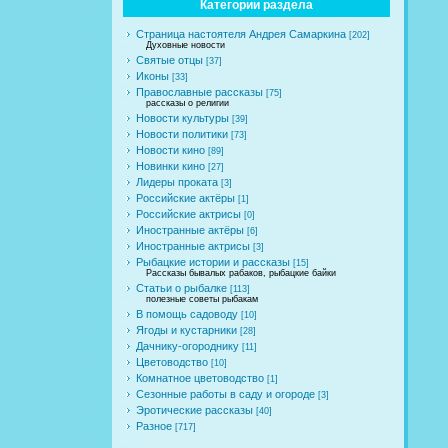
Категории раздела
Страница настоятеля Андрея Самаркина
[202]
Духовные новости
Святые отцы
[37]
Иконы
[33]
Православные рассказы
[75]
рассказы о религии
Новости культуры
[39]
Новости политики
[73]
Новости кино
[89]
Новинки кино
[27]
Лидеры проката
[3]
Российские актёры
[1]
Российские актрисы
[0]
Иностранные актёры
[6]
Иностранные актрисы
[3]
Рыбацкие истории и рассказы
[15]
Рассказы бывалых рабаков, рыбацкие байки
Статьи о рыбалке
[113]
полезные советы рыбакам
В помощь садоводу
[10]
Ягоды и кустарники
[28]
Дачнику-огороднику
[11]
Цветоводство
[10]
Комнатное цветоводство
[1]
Сезонные работы в саду и огороде
[3]
Эротические рассказы
[40]
Разное
[717]