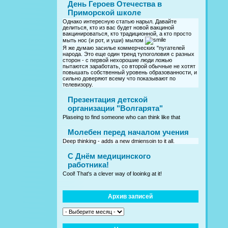
День Героев Отечества в
Приморской школе
Однако интересную статью нарыл. Давайте
делиться, кто из вас будет новой вакциной
вакцинироваться, кто традиционной, а кто просто
мыть нос (и рот, и уши) мылом
Я же думаю засилье коммерческих "пугателей
народа. Это еще один тренд тупоголовия с разных
сторон - с первой нехорошие люди ложью
пытаются заработать, со второй обычные не хотят
повышать собственный уровень образованности, и
сильно доверяют всему что показывают по
телевизору.
Презентация детской
организации "Волгарята"
Plaseing to find someone who can think like that
Молебен перед началом учения
Deep thinking - adds a new dmiensoin to it all.
C Днём медицинского
работника!
Cool! That's a clever way of looinkg at it!
Архив записей