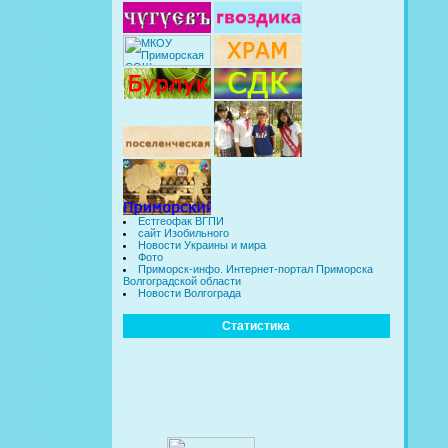
Естгеофак ВГПИ
сайт Изобильного
Новости Украины и мира
Фото
Приморск-инфо. Интернет-портал Приморска
Волгоградской области
Новости Волгограда
Статистика