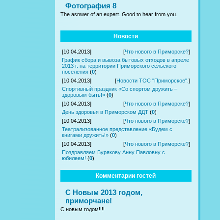
Фотография 8
The asnwer of an expert. Good to hear from you.
Новости
[10.04.2013]
[
Что нового в Приморске?
]
График сбора и вывоза бытовых отходов в апреле
2013 г. на территории Приморского сельского
поселения
(
0
)
[10.04.2013]
[
Новости ТОС "Приморское".
]
Спортивный праздник «Со спортом дружить –
здоровым быть!»
(
0
)
[10.04.2013]
[
Что нового в Приморске?
]
День здоровья в Приморском ДДТ
(
0
)
[10.04.2013]
[
Что нового в Приморске?
]
Театрализованное представление «Будем с
книгами дружить!»
(
0
)
[10.04.2013]
[
Что нового в Приморске?
]
Поздравляем Бурякову Анну Павловну с
юбилеем!
(
0
)
Комментарии гостей
С Новым 2013 годом,
приморчане!
С новым годом!!!!