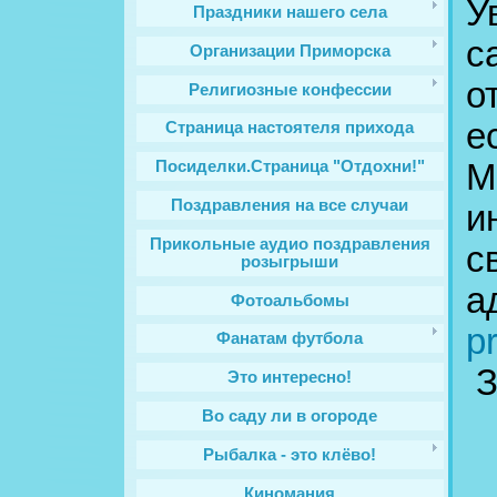
У
Праздники нашего села
с
Организации Приморска
о
Религиозные конфессии
е
Cтраница настоятеля прихода
М
Посиделки.Страница "Отдохни!"
Поздравления на все случаи
и
Прикольные аудио поздравления
с
розыгрыши
а
Фотоальбомы
p
Фанатам футбола
З
Это интересно!
Во саду ли в огороде
Рыбалка - это клёво!
Киномания