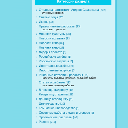
Категории раздела
Страница настоятеля Андрея Самаркина
[202]
Духовные новости
Святые отцы
[37]
Иконы
[33]
Православные рассказы
[75]
рассказы о религии
Новости культуры
[39]
Новости политики
[73]
Новости кино
[89]
Новинки кино
[27]
Лидеры проката
[3]
Российские актёры
[1]
Российские актрисы
[0]
Иностранные актёры
[6]
Иностранные актрисы
[3]
Рыбацкие истории и рассказы
[15]
Рассказы бывалых рабаков, рыбацкие байки
Статьи о рыбалке
[113]
полезные советы рыбакам
В помощь садоводу
[10]
Ягоды и кустарники
[28]
Дачнику-огороднику
[11]
Цветоводство
[10]
Комнатное цветоводство
[1]
Сезонные работы в саду и огороде
[3]
Эротические рассказы
[40]
Разное
[717]