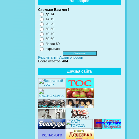
Наш опрос
Сколько Вам лет?
до 14
14-19
20-29
30-39
40-49
50-60
более 60
скрываю
Результаты
|
Архив опросов
Всего ответов:
404
Друзья сайта