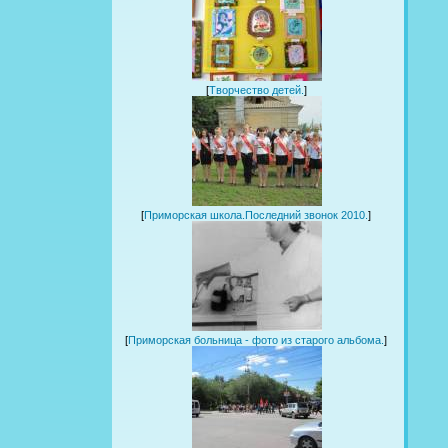
[
Творчество детей.
]
[
Приморская школа.Последний звонок 2010.
]
[
Приморская больница - фото из старого альбома.
]