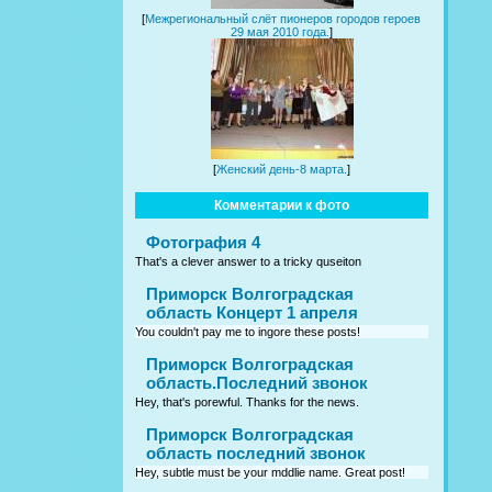
[
Межрегиональный слёт пионеров городов героев
29 мая 2010 года.
]
[
Женский день-8 марта.
]
Комментарии к фото
Фотография 4
That's a clever answer to a tricky quseiton
Приморск Волгоградская
область Концерт 1 апреля
You couldn't pay me to ingore these posts!
Приморск Волгоградская
область.Последний звонок
Hey, that's porewful. Thanks for the news.
Приморск Волгоградская
область последний звонок
Hey, subtle must be your mddlie name. Great post!