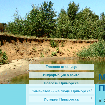
Главная страница
М
Информация о сайте
Новости Приморска
П
Замечательные люди Приморска
в 
История Приморска