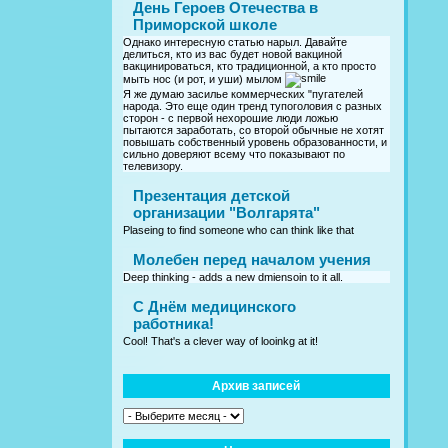
День Героев Отечества в
Приморской школе
Однако интересную статью нарыл. Давайте
делиться, кто из вас будет новой вакциной
вакцинироваться, кто традиционной, а кто просто
мыть нос (и рот, и уши) мылом
Я же думаю засилье коммерческих "пугателей
народа. Это еще один тренд тупоголовия с разных
сторон - с первой нехорошие люди ложью
пытаются заработать, со второй обычные не хотят
повышать собственный уровень образованности, и
сильно доверяют всему что показывают по
телевизору.
Презентация детской
организации "Волгарята"
Plaseing to find someone who can think like that
Молебен перед началом учения
Deep thinking - adds a new dmiensoin to it all.
C Днём медицинского
работника!
Cool! That's a clever way of looinkg at it!
Архив записей