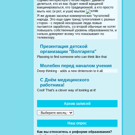
Однако интересную статью нарыл. Давайте
делиться, кто из вас будет новой вакциной
вакцинироваться, кто традиционной, а кто просто
мыть нос (и рот, и уши) мылом
Я же думаю засилье коммерческих "пугателей
народа. Это еще один тренд тупоголовия с разных
сторон - с первой нехорошие люди ложью
пытаются заработать, со второй обычные не хотят
повышать собственный уровень образованности, и
сильно доверяют всему что показывают по
телевизору.
Презентация детской
организации "Волгарята"
Plaseing to find someone who can think like that
Молебен перед началом учения
Deep thinking - adds a new dmiensoin to it all.
C Днём медицинского
работника!
Cool! That's a clever way of looinkg at it!
Архив записей
Наш опрос
Как вы относитесь к реформе образования?