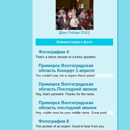
[
День Победы 2010.
]
Комментарии к фото
Фотография 4
That's a clever answer to a tricky quseiton
Приморск Волгоградская
область Концерт 1 апреля
You couldn't pay me to ingore these posts!
Приморск Волгоградская
область.Последний звонок
Hey, that's porewful. Thanks for the news.
Приморск Волгоградская
область последний звонок
Hey, subtle must be your mddlie name. Great post!
Фотография 8
The asnwer of an expert. Good to hear from you.