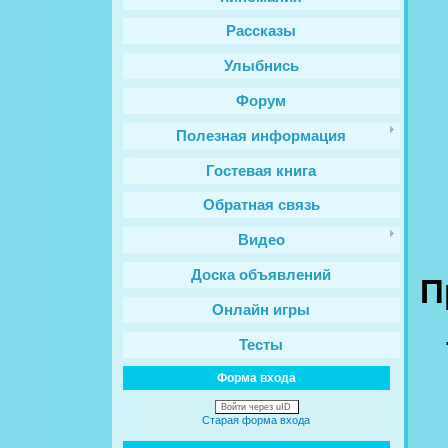
Рассказы
Улыбнись
Форум
Полезная информация
Гостевая книга
Обратная связь
Видео
Доска объявлений
П
Онлайн игры
Тесты
Форма входа
Войти через uID
Старая форма входа