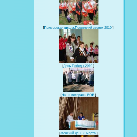
[
Приморская школа.Последний звонок 2010.
]
[
День Победы 2010.
]
[
Наши ветераны ВОВ.
]
[
Женский день-8 марта.
]