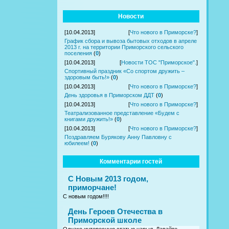
Новости
[10.04.2013]
[
Что нового в Приморске?
]
График сбора и вывоза бытовых отходов в апреле
2013 г. на территории Приморского сельского
поселения
(
0
)
[10.04.2013]
[
Новости ТОС "Приморское".
]
Спортивный праздник «Со спортом дружить –
здоровым быть!»
(
0
)
[10.04.2013]
[
Что нового в Приморске?
]
День здоровья в Приморском ДДТ
(
0
)
[10.04.2013]
[
Что нового в Приморске?
]
Театрализованное представление «Будем с
книгами дружить!»
(
0
)
[10.04.2013]
[
Что нового в Приморске?
]
Поздравляем Бурякову Анну Павловну с
юбилеем!
(
0
)
Комментарии гостей
С Новым 2013 годом,
приморчане!
С новым годом!!!!
День Героев Отечества в
Приморской школе