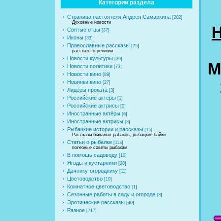
Категории раздела
Страница настоятеля Андрея Самаркина
[202]
Духовные новости
Святые отцы
[37]
Иконы
[33]
Православные рассказы
[75]
рассказы о религии
Новости культуры
[39]
М
Новости политики
[73]
Новости кино
[89]
Новинки кино
[27]
Лидеры проката
[3]
Российские актёры
[1]
Российские актрисы
[0]
Иностранные актёры
[6]
Иностранные актрисы
[3]
Рыбацкие истории и рассказы
[15]
Рассказы бывалых рабаков, рыбацкие байки
Статьи о рыбалке
[113]
полезные советы рыбакам
В помощь садоводу
[10]
Ягоды и кустарники
[28]
Дачнику-огороднику
[11]
Цветоводство
[10]
Комнатное цветоводство
[1]
Сезонные работы в саду и огороде
[3]
Эротические рассказы
[40]
Разное
[717]