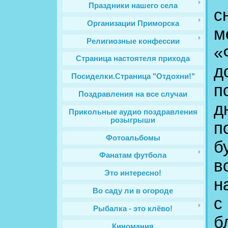
Праздники нашего села
с
Организации Приморска
м
Религиозные конфессии
«
Cтраница настоятеля прихода
д
Посиделки.Страница "Отдохни!"
п
Поздравления на все случаи
д
Прикольные аудио поздравления
розыгрыши
п
Фотоальбомы
б
Фанатам футбола
в
Это интересно!
н
Во саду ли в огороде
с
Рыбалка - это клёво!
б
Киномания