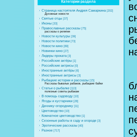
Категории раздела
в
Страница настоятеля Андрея Самаркина
[202]
Духовные новости
с
Святые отцы
[37]
Иконы
[33]
р
Православные рассказы
[75]
рассказы о религии
Новости культуры
[39]
б
Новости политики
[73]
Новости кино
[89]
н
Новинки кино
[27]
Лидеры проката
[3]
Российские актёры
[1]
Российские актрисы
[0]
Иностранные актёры
[6]
Иностранные актрисы
[3]
Рыбацкие истории и рассказы
[15]
б
Рассказы бывалых рабаков, рыбацкие байки
Статьи о рыбалке
[113]
полезные советы рыбакам
н
В помощь садоводу
[10]
Ягоды и кустарники
[28]
Дачнику-огороднику
[11]
Цветоводство
[10]
Комнатное цветоводство
п
[1]
Сезонные работы в саду и огороде
[3]
Эротические рассказы
[40]
с
Разное
[717]