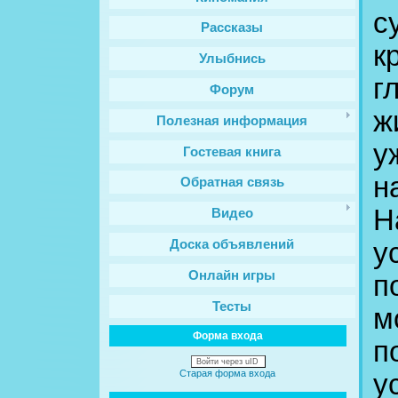
с
Рассказы
к
Улыбнись
г
Форум
ж
Полезная информация
у
Гостевая книга
н
Обратная связь
Н
Видео
Доска объявлений
у
Онлайн игры
п
Тесты
м
Форма входа
п
Войти через uID
Старая форма входа
у