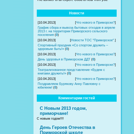
Новости
[10.04.2013]
[
Что нового в Приморске?
]
График сбора и вывоза бытовых отходов в апреле
2013 г. на территории Приморского сельского
поселения
(
0
)
[10.04.2013]
[
Новости ТОС "Приморское".
]
Спортивный праздник «Со спортом дружить –
здоровым быть!»
(
0
)
[10.04.2013]
[
Что нового в Приморске?
]
День здоровья в Приморском ДДТ
(
0
)
[10.04.2013]
[
Что нового в Приморске?
]
Театрализованное представление «Будем с
книгами дружить!»
(
0
)
[10.04.2013]
[
Что нового в Приморске?
]
Поздравляем Бурякову Анну Павловну с
юбилеем!
(
0
)
Комментарии гостей
С Новым 2013 годом,
приморчане!
С новым годом!!!!
День Героев Отечества в
Приморской школе