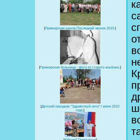
к
с
с
[
Приморская школа.Последний звонок 2010.
]
о
в
н
[
Приморская больница - фото из старого альбома.
]
К
п
д
ш
[
Детский праздник "Здравствуй лето".! июня 2010
года.
]
в
т
[
Юбилей Приморска
]