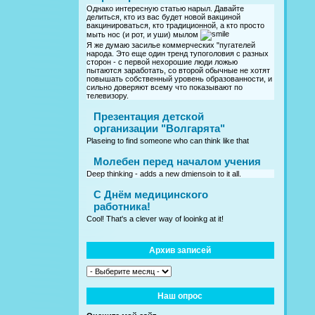
Однако интересную статью нарыл. Давайте
делиться, кто из вас будет новой вакциной
вакцинироваться, кто традиционной, а кто просто
мыть нос (и рот, и уши) мылом
Я же думаю засилье коммерческих "пугателей
народа. Это еще один тренд тупоголовия с разных
сторон - с первой нехорошие люди ложью
пытаются заработать, со второй обычные не хотят
повышать собственный уровень образованности, и
сильно доверяют всему что показывают по
телевизору.
Презентация детской
организации "Волгарята"
Plaseing to find someone who can think like that
Молебен перед началом учения
Deep thinking - adds a new dmiensoin to it all.
C Днём медицинского
работника!
Cool! That's a clever way of looinkg at it!
Архив записей
Наш опрос