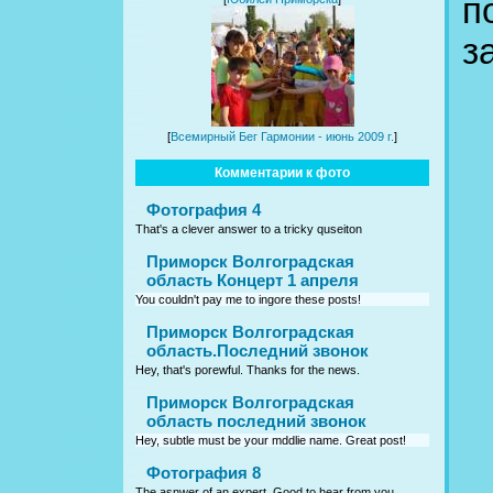
п
з
[
Всемирный Бег Гармонии - июнь 2009 г.
]
Комментарии к фото
Фотография 4
That's a clever answer to a tricky quseiton
Приморск Волгоградская
область Концерт 1 апреля
You couldn't pay me to ingore these posts!
Приморск Волгоградская
область.Последний звонок
Hey, that's porewful. Thanks for the news.
Приморск Волгоградская
область последний звонок
Hey, subtle must be your mddlie name. Great post!
Фотография 8
The asnwer of an expert. Good to hear from you.