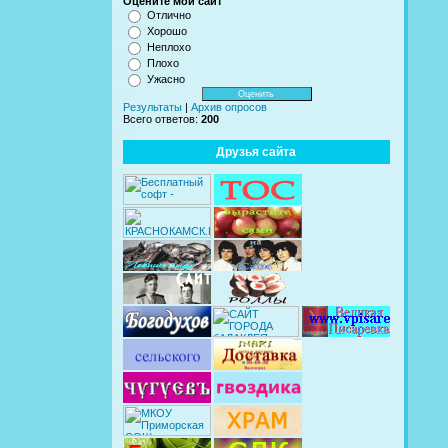
Оцените мой сайт
Отлично
Хорошо
Неплохо
Плохо
Ужасно
Результаты
|
Архив опросов
Всего ответов:
200
Друзья сайта