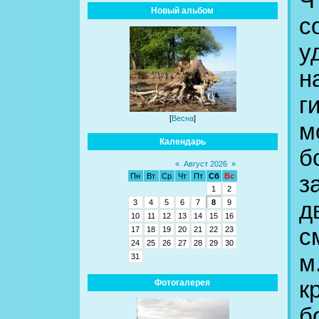
Ч
Новый альбом
с
у
н
г
[
Весна
]
м
Календарь
б
«
Август 2026
»
з
Пн
Вт
Ср
Чт
Пт
Сб
Вс
1
2
д
3
4
5
6
7
8
9
10
11
12
13
14
15
16
с
17
18
19
20
21
22
23
24
25
26
27
28
29
30
м
31
к
Фотогалерея
б