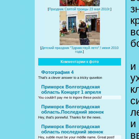
з
[
Праздник Святой троицы 23 мая 2010г.
]
к
в
б
[
Детский праздник "Здравствуй лето".! июня 2010
П
года.
]
Комментарии к фото
и
Фотография 4
у
That's a clever answer to a tricky quseiton
к
Приморск Волгоградская
область Концерт 1 апреля
с
You couldn't pay me to ingore these posts!
Приморск Волгоградская
л
область.Последний звонок
Hey, that's porewful. Thanks for the news.
и
Приморск Волгоградская
область последний звонок
в
Hey, subtle must be your mddlie name. Great post!