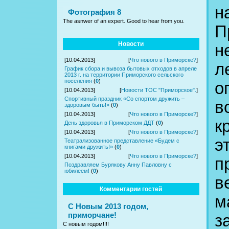
н
Фотография 8
The asnwer of an expert. Good to hear from you.
П
Новости
н
[10.04.2013]
[
Что нового в Приморске?
]
л
График сбора и вывоза бытовых отходов в апреле
2013 г. на территории Приморского сельского
поселения
(
0
)
о
[10.04.2013]
[
Новости ТОС "Приморское".
]
Спортивный праздник «Со спортом дружить –
в
здоровым быть!»
(
0
)
[10.04.2013]
[
Что нового в Приморске?
]
к
День здоровья в Приморском ДДТ
(
0
)
[10.04.2013]
[
Что нового в Приморске?
]
э
Театрализованное представление «Будем с
книгами дружить!»
(
0
)
[10.04.2013]
[
Что нового в Приморске?
]
п
Поздравляем Бурякову Анну Павловну с
юбилеем!
(
0
)
в
Комментарии гостей
м
С Новым 2013 годом,
приморчане!
з
С новым годом!!!!