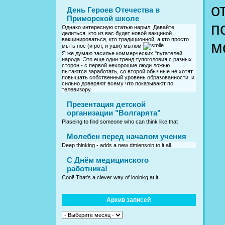
о
День Героев Отечества в
Приморской школе
п
Однако интересную статью нарыл. Давайте
делиться, кто из вас будет новой вакциной
вакцинироваться, кто традиционной, а кто просто
м
мыть нос (и рот, и уши) мылом
Я же думаю засилье коммерческих "пугателей
народа. Это еще один тренд тупоголовия с разных
сторон - с первой нехорошие люди ложью
пытаются заработать, со второй обычные не хотят
повышать собственный уровень образованности, и
сильно доверяют всему что показывают по
телевизору.
Презентация детской
организации "Волгарята"
Plaseing to find someone who can think like that
Молебен перед началом учения
Deep thinking - adds a new dmiensoin to it all.
C Днём медицинского
работника!
Cool! That's a clever way of looinkg at it!
Архив записей