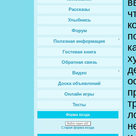
в
Рассказы
ч
Улыбнись
к
Форум
п
Полезная информация
к
Гостевая книга
х
Обратная связь
д
Видео
о
Доска объявлений
п
Онлайн игры
т
Тесты
л
Форма входа
н
Войти через uID
Старая форма входа