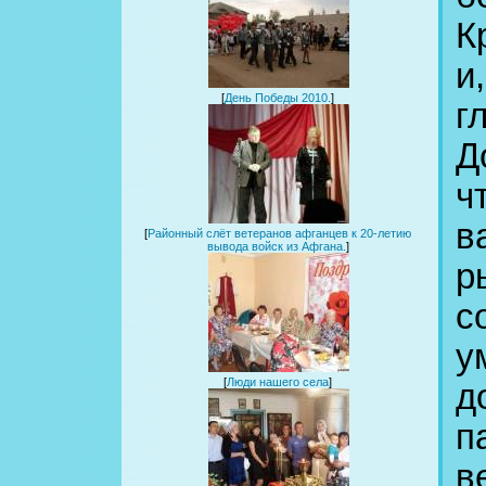
К
и
[
День Победы 2010.
]
г
Д
ч
в
[
Районный слёт ветеранов афганцев к 20-летию
вывода войск из Афгана.
]
р
с
у
[
Люди нашего села
]
д
п
в