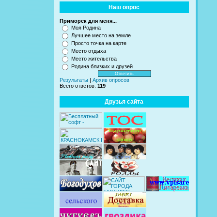
Наш опрос
Приморск для меня...
Моя Родина
Лучшее место на земле
Просто точка на карте
Место отдыха
Место жительства
Родина близких и друзей
Результаты
|
Архив опросов
Всего ответов:
119
Друзья сайта