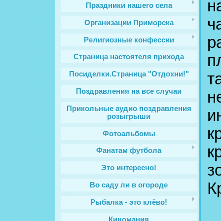
н
Праздники нашего села
ч
Организации Приморска
р
Религиозные конфессии
п
Cтраница настоятеля прихода
т
Посиделки.Страница "Отдохни!"
Поздравления на все случаи
н
Прикольные аудио поздравления
и
розыгрыши
к
Фотоальбомы
к
Фанатам футбола
з
Это интересно!
К
Во саду ли в огороде
Е
Рыбалка - это клёво!
Киномания