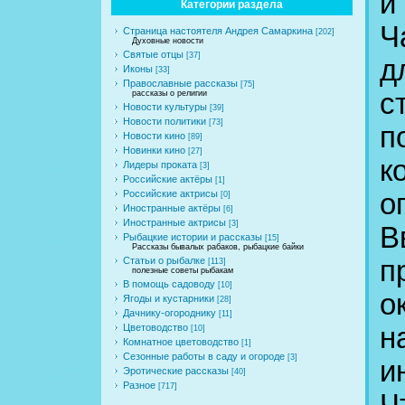
и
Категории раздела
Ч
Страница настоятеля Андрея Самаркина
[202]
Духовные новости
Святые отцы
[37]
д
Иконы
[33]
Православные рассказы
[75]
с
рассказы о религии
Новости культуры
[39]
Новости политики
[73]
п
Новости кино
[89]
Новинки кино
[27]
к
Лидеры проката
[3]
Российские актёры
[1]
о
Российские актрисы
[0]
Иностранные актёры
[6]
Иностранные актрисы
[3]
В
Рыбацкие истории и рассказы
[15]
Рассказы бывалых рабаков, рыбацкие байки
п
Статьи о рыбалке
[113]
полезные советы рыбакам
В помощь садоводу
[10]
о
Ягоды и кустарники
[28]
Дачнику-огороднику
[11]
н
Цветоводство
[10]
Комнатное цветоводство
[1]
Сезонные работы в саду и огороде
[3]
и
Эротические рассказы
[40]
Разное
[717]