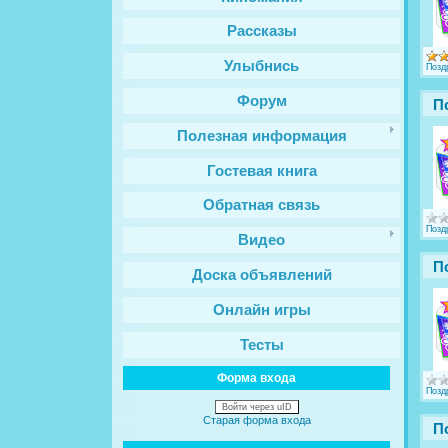
Рассказы
Улыбнись
Позд
Форум
П
Полезная информация
Гостевая книга
Обратная связь
Позд
Видео
П
Доска объявлений
Онлайн игры
Тесты
Форма входа
Позд
Войти через uID
Старая форма входа
П