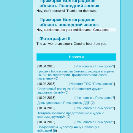
Приморск Волгоградская
область.Последний звонок
Hey, that's porewful. Thanks for the news.
Приморск Волгоградская
область последний звонок
Hey, subtle must be your mddlie name. Great post!
Фотография 8
The asnwer of an expert. Good to hear from you.
Новости
[10.04.2013]
[
Что нового в Приморске?
]
График сбора и вывоза бытовых отходов в апреле
2013 г. на территории Приморского сельского
поселения
(
0
)
[10.04.2013]
[
Новости ТОС "Приморское".
]
Спортивный праздник «Со спортом дружить –
здоровым быть!»
(
0
)
[10.04.2013]
[
Что нового в Приморске?
]
День здоровья в Приморском ДДТ
(
0
)
[10.04.2013]
[
Что нового в Приморске?
]
Театрализованное представление «Будем с
книгами дружить!»
(
0
)
[10.04.2013]
[
Что нового в Приморске?
]
Поздравляем Бурякову Анну Павловну с
юбилеем!
(
0
)