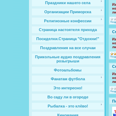
Праздники нашего села
Из
но
Организации Приморска
лю
Религиозные конфессии
Позд
Cтраница настоятеля прихода
С
Посиделки.Страница "Отдохни!"
Из
но
лю
Поздравления на все случаи
Прикольные аудио поздравления
Позд
розыгрыши
С
Фотоальбомы
Из
но
Фанатам футбола
лю
Это интересно!
Позд
Во саду ли в огороде
П
Рыбалка - это клёво!
Киномания