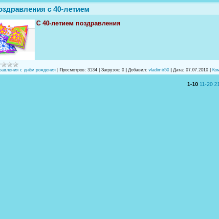
оздравления с 40-летием
С 40-летием поздравления
равления с днём рождения
|
Просмотров:
3134
|
Загрузок:
0
|
Добавил:
vladimir50
|
Дата:
07.07.2010
|
Ком
1-10
11-20
2