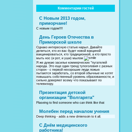
Комментарии гостей
С Новым 2013 годом,
приморчане!
С новым годом!!!!
День Героев Отечества в
Приморской школе
Однако интересную статью нарыл. Давайте
делиться, кто из вас будет новой вакциной
вакцинироваться, кто традиционной, а кто просто
мыть нос (и рот, и уши) мылом
Я же думаю засилье коммерческих "пугателей
народа. Это еще один тренд тупоголовия с разных
сторон - с первой нехорошие люди ложью
пытаются заработать, со второй обычные не хотят
повышать собственный уровень образованности, и
сильно доверяют всему что показывают по
телевизору.
Презентация детской
организации "Волгарята"
Plaseing to find someone who can think like that
Молебен перед началом учения
Deep thinking - adds a new dmiensoin to it all.
C Днём медицинского
работника!