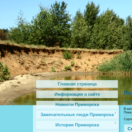
Главная страница
По
Информация о сайте
Глав
Новости Приморска
В ка
Пока
Замечательные люди Приморска
Сорт
История Приморска
С