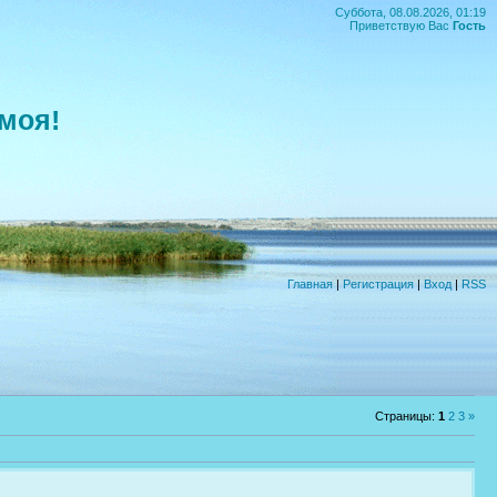
Суббота, 08.08.2026, 01:19
Приветствую Вас
Гость
моя!
Главная
|
Регистрация
|
Вход
|
RSS
Страницы
:
1
2
3
»