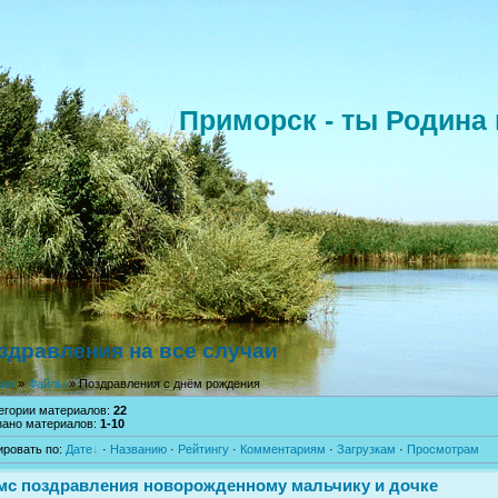
Приморск - ты Родина 
здравления на все случаи
ная
»
Файлы
» Поздравления с днём рождения
тегории материалов
:
22
зано материалов
:
1-10
ировать по
:
Дате
·
Названию
·
Рейтингу
·
Комментариям
·
Загрузкам
·
Просмотрам
мс поздравления новорожденному мальчику и дочке