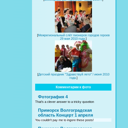
[
Межрегиональный слёт пионеров городов героев
29 мая 2010 года.
]
[
Детский праздник "Здравствуй лето".! июня 2010
года.
]
Комментарии к фото
Фотография 4
That's a clever answer to a tricky quseiton
Приморск Волгоградская
область Концерт 1 апреля
You couldn't pay me to ingore these posts!