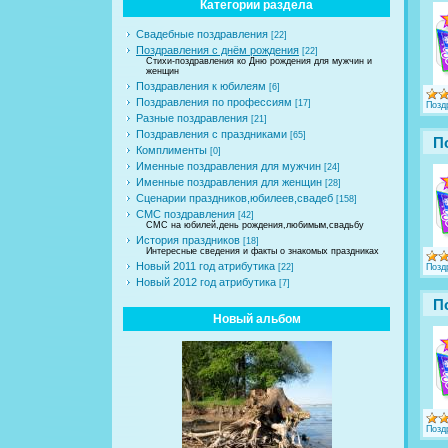
Категории раздела
Свадебные поздравления
[22]
Поздравления с днём рождения
[22]
Стихи-поздравления ко Дню рождения для мужчин и
женщин
Поздравления к юбилеям
[6]
Поздравления по профессиям
[17]
Позд
Разные поздравления
[21]
Поздравления с праздниками
[65]
П
Комплименты
[0]
Именные поздравления для мужчин
[24]
Именные поздравления для женщин
[28]
Сценарии праздников,юбилеев,свадеб
[158]
СМС поздравления
[42]
СМС на юбилей,день рождения,любимым,свадьбу
История праздников
[18]
Интересные сведения и факты о знакомых праздниках
Новый 2011 год атрибутика
Позд
[22]
Новый 2012 год атрибутика
[7]
П
Новый альбом
Позд