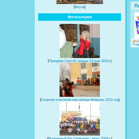
П
[
Весна
]
Фотогалерея
Позд
[
Праздник Святой троицы 23 мая 2010г.
]
[
Озорная и весёлая масленица.Февраль 2010 год
]
[
Всемирный Бег Гармонии - июнь 2009 г.
]