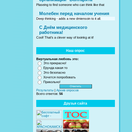
Plaseing to find someone who can think like that
Молебен перед началом учения
Deep thinking - adds a new dmiensoin to it all.
C Днём медицинского
работника!
Cool! That's a clever way of looinkg at it!
Наш опрос
Виртуальная любовь это:
Это прекрасно!
Ерунда какая то
Это безопасно
Хочется попробовать
Прикольно!
Результаты
|
Архив опросов
Всего ответов:
56
Друзья сайта