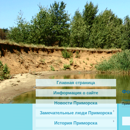
Главная страница
Фо
Информация о сайте
Глав
Новости Приморска
Прим
Замечательные люди Приморска
История Приморска