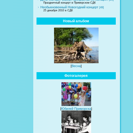
Праздничный концерт в Приморском СДК
Необыкновенный Новогодний концерт
[49]
25 декабря 2010 в СДК
Новый альбом
[
Весна
]
Фотогалерея
[
Юбилей Приморска
]