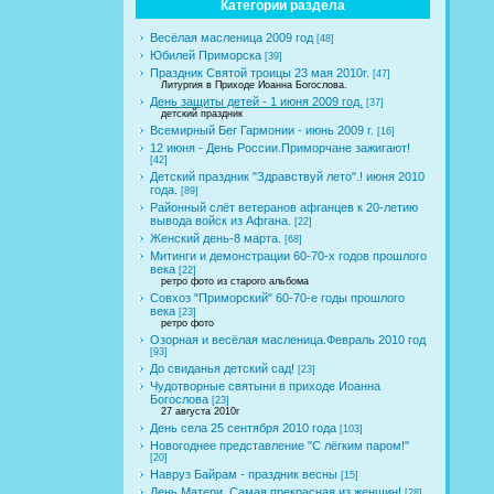
Категории раздела
Весёлая масленица 2009 год
[48]
Юбилей Приморска
[39]
Праздник Святой троицы 23 мая 2010г.
[47]
Литургия в Приходе Иоанна Богослова.
День защиты детей - 1 июня 2009 год.
[37]
детский праздник
Всемирный Бег Гармонии - июнь 2009 г.
[16]
12 июня - День России.Приморчане зажигают!
[42]
Детский праздник "Здравствуй лето".! июня 2010
года.
[89]
Районный слёт ветеранов афганцев к 20-летию
вывода войск из Афгана.
[22]
Женский день-8 марта.
[68]
Митинги и демонстрации 60-70-х годов прошлого
века
[22]
ретро фото из старого альбома
Совхоз "Приморский" 60-70-е годы прошлого
века
[23]
ретро фото
Озорная и весёлая масленица.Февраль 2010 год
[93]
До свиданья детский сад!
[23]
Чудотворные святыни в приходе Иоанна
Богослова
[23]
27 августа 2010г
День села 25 сентября 2010 года
[103]
Новогоднее представление "С лёгким паром!"
[20]
Навруз Байрам - праздник весны
[15]
День Матери. Самая прекрасная из женщин!
[28]