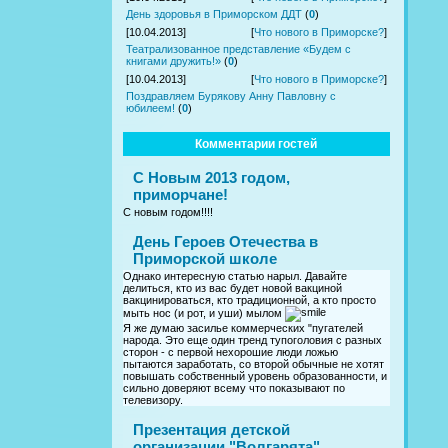
День здоровья в Приморском ДДТ
(
0
)
[10.04.2013]
[
Что нового в Приморске?
]
Театрализованное представление «Будем с
книгами дружить!»
(
0
)
[10.04.2013]
[
Что нового в Приморске?
]
Поздравляем Бурякову Анну Павловну с
юбилеем!
(
0
)
Комментарии гостей
С Новым 2013 годом,
приморчане!
С новым годом!!!!
День Героев Отечества в
Приморской школе
Однако интересную статью нарыл. Давайте
делиться, кто из вас будет новой вакциной
вакцинироваться, кто традиционной, а кто просто
мыть нос (и рот, и уши) мылом
Я же думаю засилье коммерческих "пугателей
народа. Это еще один тренд тупоголовия с разных
сторон - с первой нехорошие люди ложью
пытаются заработать, со второй обычные не хотят
повышать собственный уровень образованности, и
сильно доверяют всему что показывают по
телевизору.
Презентация детской
организации "Волгарята"