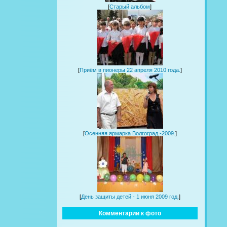
[
Старый альбом
]
[
Приём в пионеры 22 апреля 2010 года.
]
[
Осенняя ярмарка Волгоград -2009.
]
[
День защиты детей - 1 июня 2009 год.
]
Комментарии к фото