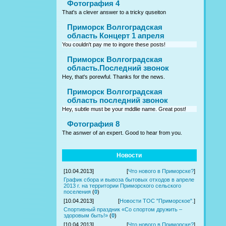
Фотография 4
That's a clever answer to a tricky quseiton
Приморск Волгоградская
область Концерт 1 апреля
You couldn't pay me to ingore these posts!
Приморск Волгоградская
область.Последний звонок
Hey, that's porewful. Thanks for the news.
Приморск Волгоградская
область последний звонок
Hey, subtle must be your mddlie name. Great post!
Фотография 8
The asnwer of an expert. Good to hear from you.
Новости
[10.04.2013]
[
Что нового в Приморске?
]
График сбора и вывоза бытовых отходов в апреле
2013 г. на территории Приморского сельского
поселения
(
0
)
[10.04.2013]
[
Новости ТОС "Приморское".
]
Спортивный праздник «Со спортом дружить –
здоровым быть!»
(
0
)
[10.04.2013]
[
Что нового в Приморске?
]