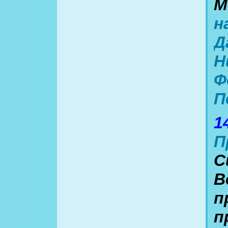
М
н
Д
Н
Ф
П
1
П
C
В
п
п