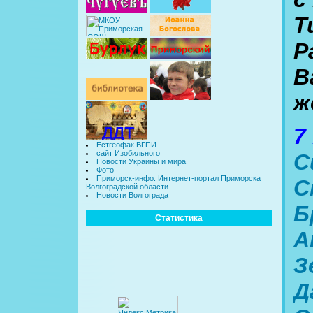
Т
Р
В
ж
7
Естгеофак ВГПИ
сайт Изобильного
С
Новости Украины и мира
Фото
Приморск-инфо. Интернет-портал Приморска
С
Волгоградской области
Новости Волгограда
Б
Статистика
А
З
Д