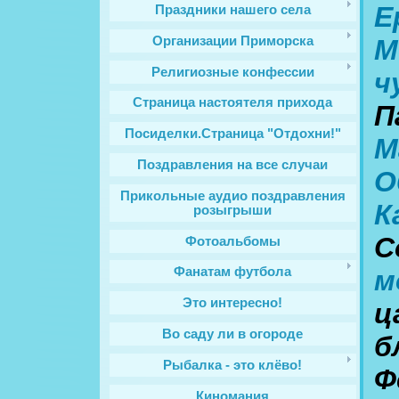
Е
Праздники нашего села
М
Организации Приморска
Религиозные конфессии
ч
Cтраница настоятеля прихода
П
Посиделки.Страница "Отдохни!"
М
Поздравления на все случаи
О
Прикольные аудио поздравления
К
розыгрыши
С
Фотоальбомы
м
Фанатам футбола
Это интересно!
ц
Во саду ли в огороде
б
Рыбалка - это клёво!
Ф
Киномания