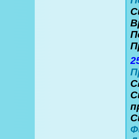
С
В
П
П
2
П
С
С
п
С
Ф