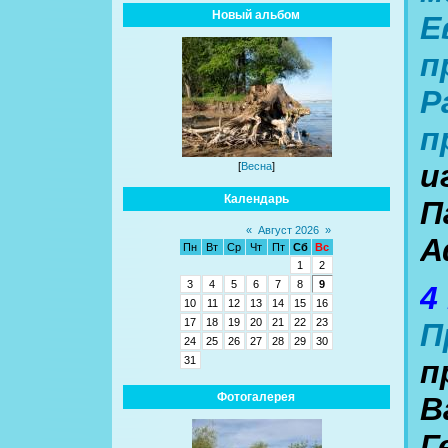
Новый альбом
Е
п
Р
п
и
[
Весна
]
Календарь
П
«
Август 2026
»
А
Пн
Вт
Ср
Чт
Пт
Сб
Вс
1
2
3
4
5
6
7
8
9
4
10
11
12
13
14
15
16
17
18
19
20
21
22
23
П
24
25
26
27
28
29
30
п
31
Фотогалерея
В
Г