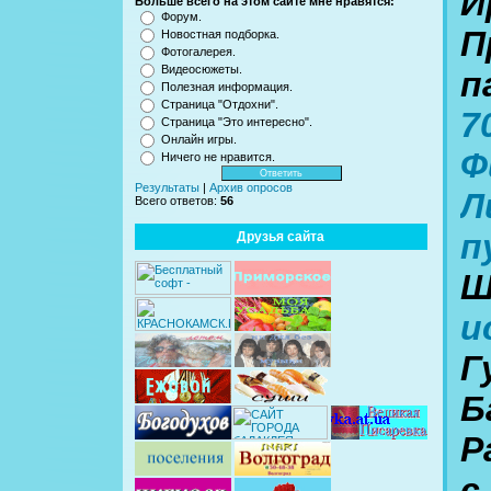
И
Больше всего на этом сайте мне нравятся:
Форум.
П
Новостная подборка.
Фотогалерея.
Видеосюжеты.
п
Полезная информация.
Страница "Отдохни".
7
Страница "Это интересно".
Онлайн игры.
Ф
Ничего не нравится.
Результаты
|
Архив опросов
Л
Всего ответов:
56
п
Друзья сайта
Ш
и
Г
Б
Р
с