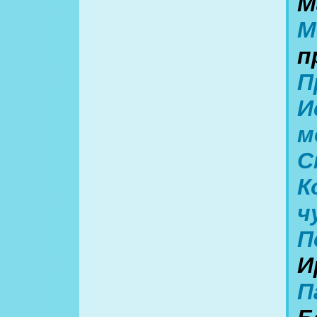
М
М
п
П
И
м
С
К
ч
П
И
П