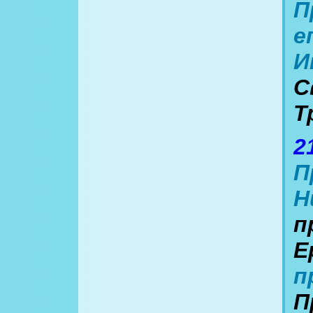
П
е
И
С
Т
2
П
Н
п
Е
п
П