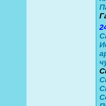
П
Г
2
С
И
а
ч
С
С
С
С
П