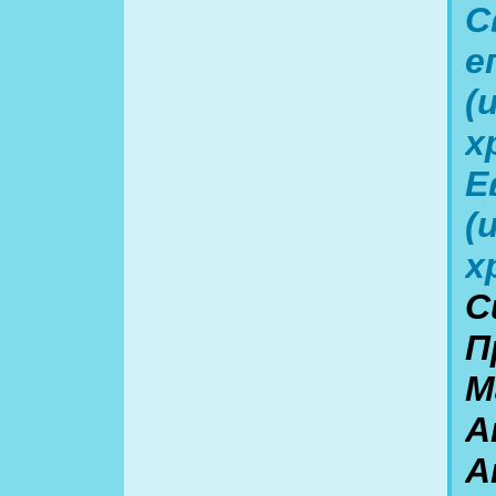
С
е
(
х
Е
(
х
С
П
М
А
А