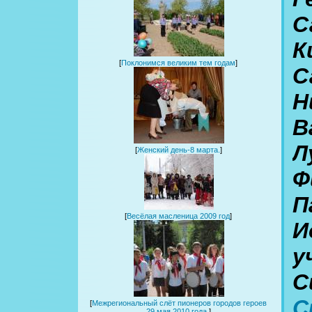
С
К
[
Поклонимся великим тем годам
]
С
Н
В
Л
[
Женский день-8 марта.
]
Ф
П
[
Весёлая масленица 2009 год
]
И
у
С
С
[
Межрегиональный слёт пионеров городов героев
29 мая 2010 года.
]