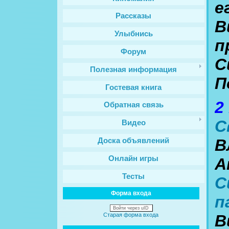
е
Рассказы
В
Улыбнись
п
Форум
С
Полезная информация
П
Гостевая книга
2
Обратная связь
С
Видео
В
Доска объявлений
Онлайн игры
А
Тесты
С
Форма входа
п
Войти через uID
Старая форма входа
В