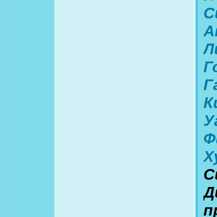
С
А
Л
Г
Г
К
У
Ф
Х
С
Д
п