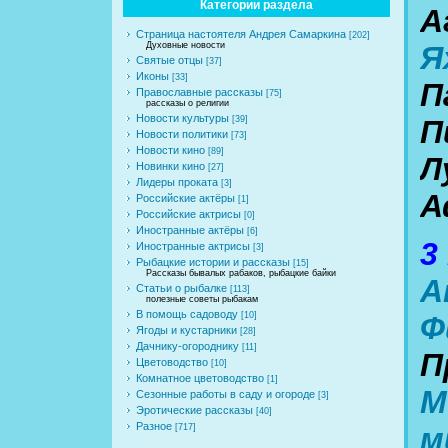
Категории раздела
А
Страница настоятеля Андрея Самаркина
[202]
Духовные новости
Я
Святые отцы
[37]
Иконы
[33]
П
Православные рассказы
[75]
рассказы о религии
Новости культуры
[39]
П
Новости политики
[73]
Новости кино
[89]
Л
Новинки кино
[27]
Лидеры проката
[3]
А
Российские актёры
[1]
Российские актрисы
[0]
Иностранные актёры
[6]
3
Иностранные актрисы
[3]
Рыбацкие истории и рассказы
[15]
Рассказы бывалых рабаков, рыбацкие байки
А
Статьи о рыбалке
[113]
полезные советы рыбакам
В помощь садоводу
Ф
[10]
Ягоды и кустарники
[28]
Дачнику-огороднику
[11]
П
Цветоводство
[10]
Комнатное цветоводство
[1]
М
Сезонные работы в саду и огороде
[3]
Эротические рассказы
[40]
Разное
м
[717]