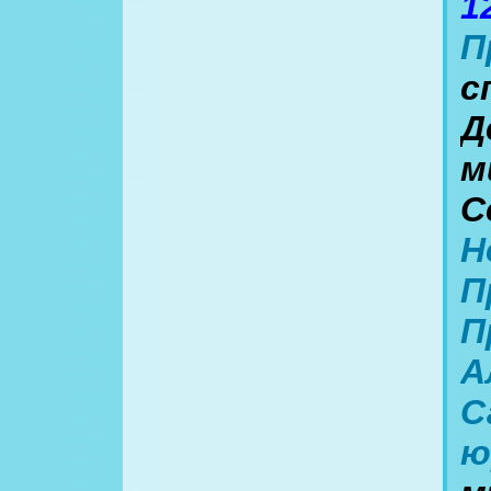
1
П
с
Д
м
С
Н
П
П
А
С
ю