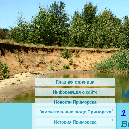
Главная страница
М
Информация о сайте
Новости Приморска
1
Замечательные люди Приморска
В
История Приморска