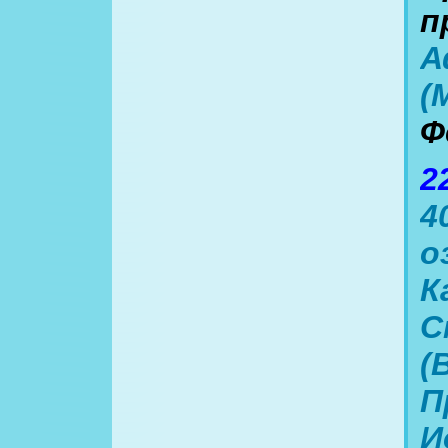
п
А
(
Ф
2
4
о
К
С
(
П
И