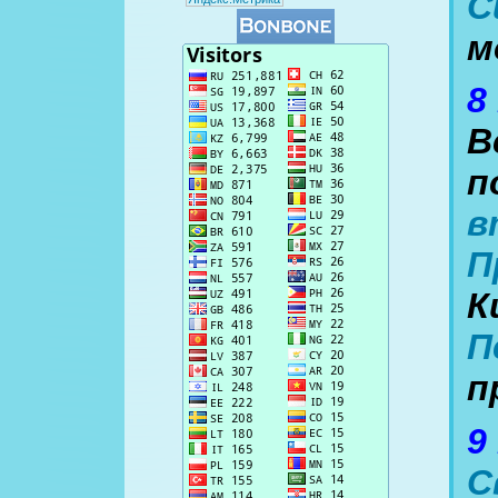
С
м
8
В
п
в
П
К
П
п
9
С