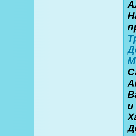
А
Н
п
Т
Д
М
С
А
В
и
Х
Д