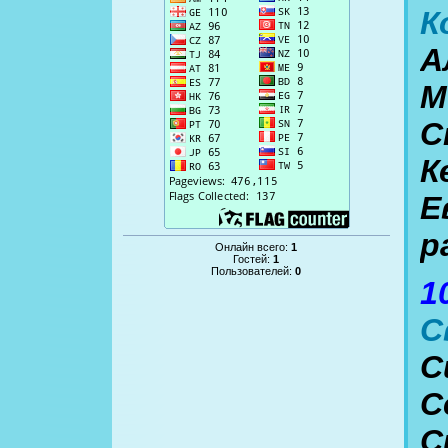
К
А
М
С
К
Е
р
Онлайн всего:
1
Гостей:
1
Пользователей:
0
1
С
С
С
С