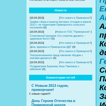
П
Е
Новости
А
[10.04.2013]
[
Что нового в Приморске?
]
График сбора и вывоза бытовых отходов в апреле
А
2013 г. на территории Приморского сельского
поселения
(
0
)
[10.04.2013]
[
Новости ТОС "Приморское".
]
п
Спортивный праздник «Со спортом дружить –
здоровым быть!»
(
0
)
К
[10.04.2013]
[
Что нового в Приморске?
]
День здоровья в Приморском ДДТ
(
0
)
д
[10.04.2013]
[
Что нового в Приморске?
]
Театрализованное представление «Будем с
книгами дружить!»
(
0
)
Г
[10.04.2013]
[
Что нового в Приморске?
]
Поздравляем Бурякову Анну Павловну с
С
юбилеем!
(
0
)
П
Комментарии гостей
К
С Новым 2013 годом,
приморчане!
З
С новым годом!!!!
День Героев Отечества в
И
Приморской школе