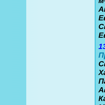
м
А
Е
С
Е
1
П
С
Х
П
А
К