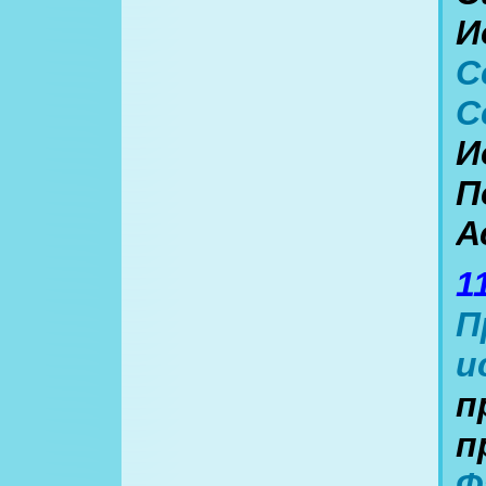
И
С
С
И
П
А
1
П
и
п
п
Ф