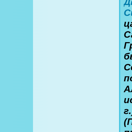
Д
С
ц
С
Г
б
С
п
А
и
г
(