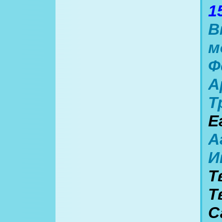
1
В
м
Ф
А
Т
Е
А
И
Т
Т
С