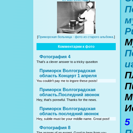
П
м
Р
[
Приморская больница - фото из старого альбома.
]
М
Комментарии к фото
П
Фотография 4
и
That's a clever answer to a tricky quseiton
Приморск Волгоградская
П
область Концерт 1 апреля
You couldn't pay me to ingore these posts!
П
Приморск Волгоградская
М
область.Последний звонок
Hey, that's porewful. Thanks for the news.
И
Приморск Волгоградская
область последний звонок
5
Hey, subtle must be your mddlie name. Great post!
Фотография 8
The asnwer of an expert. Good to hear from you.