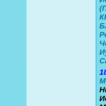
(
К
Б
Р
Ч
И
С
1
М
Н
И