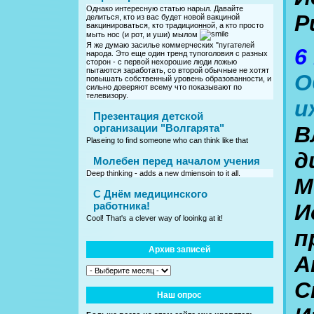
Однако интересную статью нарыл. Давайте
Р
делиться, кто из вас будет новой вакциной
вакцинироваться, кто традиционной, а кто просто
мыть нос (и рот, и уши) мылом
Я же думаю засилье коммерческих "пугателей
6
народа. Это еще один тренд тупоголовия с разных
сторон - с первой нехорошие люди ложью
пытаются заработать, со второй обычные не хотят
О
повышать собственный уровень образованности, и
сильно доверяют всему что показывают по
телевизору.
и
Презентация детской
В
организации "Волгарята"
Plaseing to find someone who can think like that
д
Молебен перед началом учения
Deep thinking - adds a new dmiensoin to it all.
М
C Днём медицинского
И
работника!
Cool! That's a clever way of looinkg at it!
п
Архив записей
А
С
Наш опрос