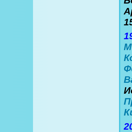
Б
А
1
1
М
К
Ф
В
И
П
К
2