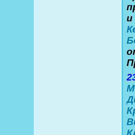
п
и
К
Б
о
П
2
М
Д
К
В
К