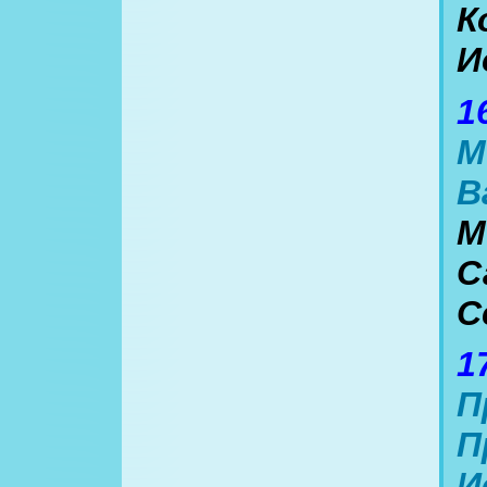
К
И
1
М
В
М
С
С
1
П
П
И