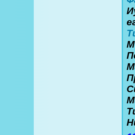
И
е
Т
М
П
М
П
С
М
Т
Н