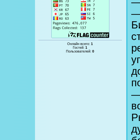
—
—
Б
с
Онлайн всего:
1
р
Гостей:
1
Пользователей:
0
у
д
п
—
в
Р
д