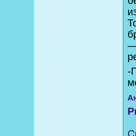
б
и
Т
б
—
р
-
м
А
Р
С