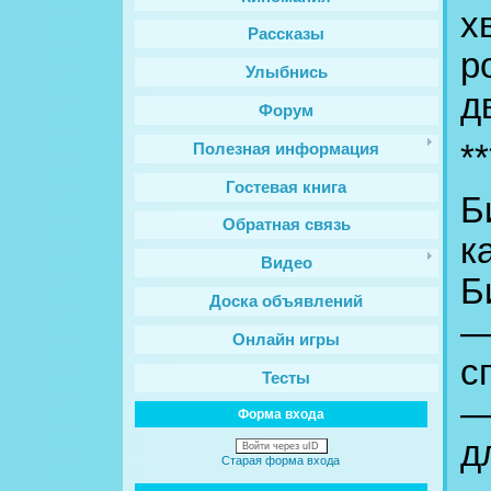
х
Рассказы
р
Улыбнись
д
Форум
**
Полезная информация
Гостевая книга
Б
Обратная связь
к
Видео
Б
Доска объявлений
—
Онлайн игры
с
Тесты
—
Форма входа
д
Войти через uID
Старая форма входа