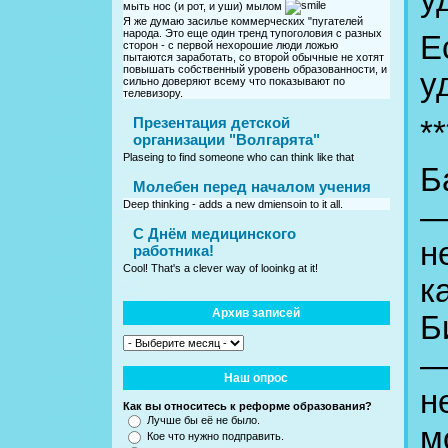
у
мыть нос (и рот, и уши) мылом
Я же думаю засилье коммерческих "пугателей
народа. Это еще один тренд тупоголовия с разных
Е
сторон - с первой нехорошие люди ложью
пытаются заработать, со второй обычные не хотят
повышать собственный уровень образованности, и
у
сильно доверяют всему что показывают по
телевизору.
Презентация детской
**
организации "Волгарята"
Plaseing to find someone who can think like that
Б
Молебен перед началом учения
Deep thinking - adds a new dmiensoin to it all.
—
C Днём медицинского
н
работника!
Cool! That's a clever way of looinkg at it!
к
Архив записей
Б
—
Наш опрос
н
Как вы относитесь к реформе образования?
Лучше бы её не было.
м
Кое что нужно подправить.