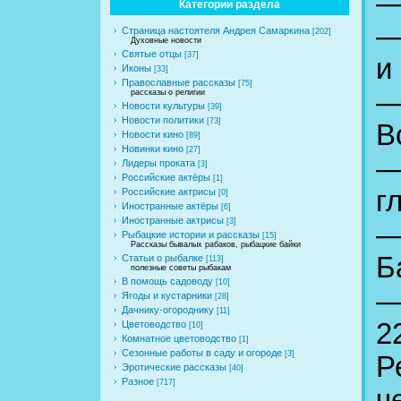
—
Категории раздела
—
Страница настоятеля Андрея Самаркина
[202]
Духовные новости
Святые отцы
[37]
и
Иконы
[33]
Православные рассказы
[75]
—
рассказы о религии
Новости культуры
[39]
Новости политики
[73]
В
Новости кино
[89]
Новинки кино
[27]
—
Лидеры проката
[3]
Российские актёры
[1]
г
Российские актрисы
[0]
Иностранные актёры
[6]
Иностранные актрисы
[3]
—
Рыбацкие истории и рассказы
[15]
Рассказы бывалых рабаков, рыбацкие байки
Б
Статьи о рыбалке
[113]
полезные советы рыбакам
В помощь садоводу
[10]
—
Ягоды и кустарники
[28]
Дачнику-огороднику
[11]
2
Цветоводство
[10]
Комнатное цветоводство
[1]
Сезонные работы в саду и огороде
[3]
Р
Эротические рассказы
[40]
Разное
[717]
ч