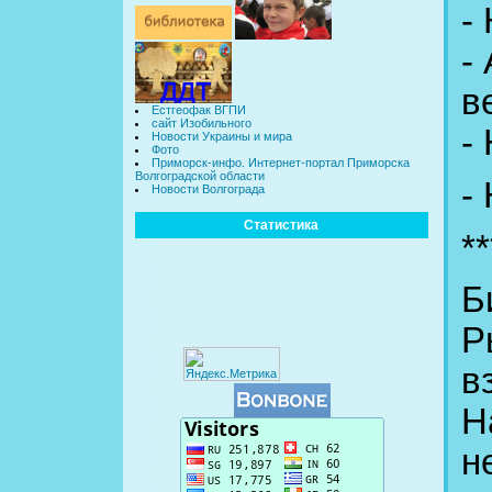
-
-
в
Естгеофак ВГПИ
сайт Изобильного
-
Новости Украины и мира
Фото
Приморск-инфо. Интернет-портал Приморска
Волгоградской области
-
Новости Волгограда
Статистика
**
Б
Р
в
Н
н