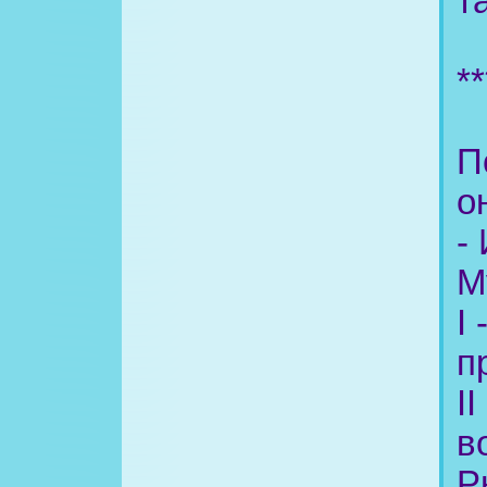
т
**
П
о
-
М
I
п
I
в
Р