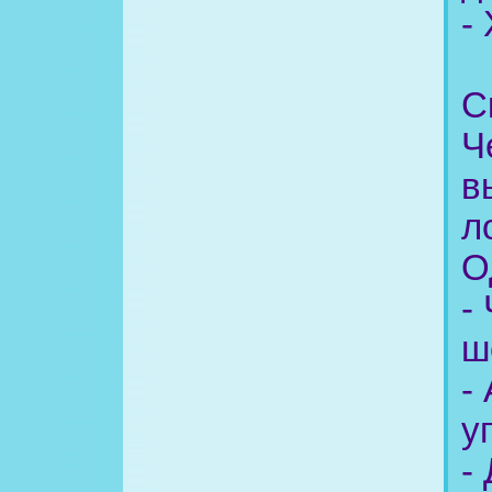
-
С
Ч
в
л
О
-
ш
-
у
-