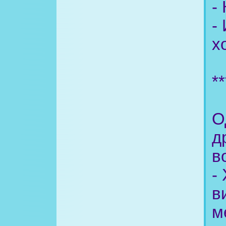
-
-
х
**
О
д
в
-
в
м