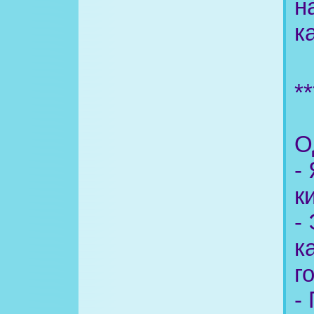
н
к
**
О
-
к
-
к
г
-