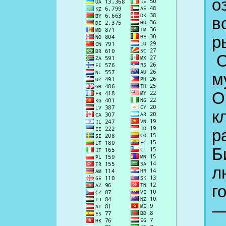
о
в
р
О
м
О
к
р
Б
л
г
—