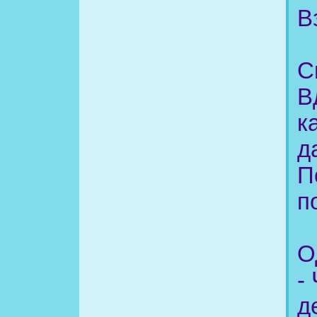
В
С
В
к
д
П
п
О
-
д