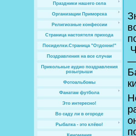
Праздники нашего села
З
Организации Приморска
в
Религиозные конфессии
Cтраница настоятеля прихода
п
Посиделки.Страница "Отдохни!"
Ч
Поздравления на все случаи
—
Прикольные аудио поздравления
Б
розыгрыши
к
Фотоальбомы
Фанатам футбола
Н
Это интересно!
р
Во саду ли в огороде
о
Рыбалка - это клёво!
п
Киномания