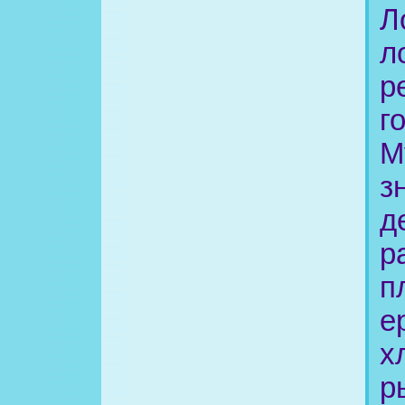
Л
л
р
г
М
з
д
р
п
е
х
р