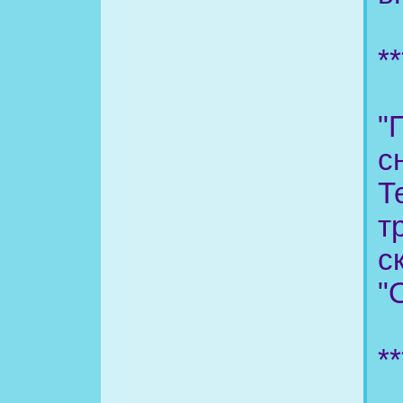
**
"
с
Т
т
с
"
**