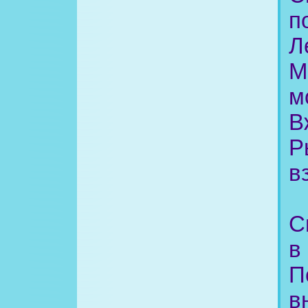
п
Л
М
м
В
Р
в
С
в
П
в