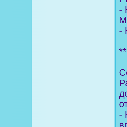
-
М
-
**
С
Р
д
о
-
в