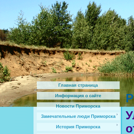
Главная страница
Р
Информация о сайте
Новости Приморска
У
Замечательные люди Приморска
о
История Приморска