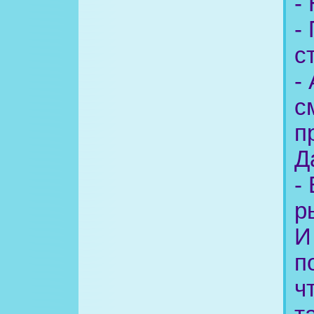
-
-
с
-
с
п
Д
-
р
И
п
ч