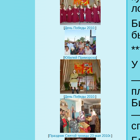
л
Б
[
День Победы 2010.
]
б
**
[
Юбилей Приморска
]
У
—
п
[
День Победы 2010.
]
Б
—
с
[
Праздник Святой троицы 23 мая 2010г.
]