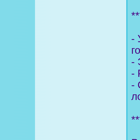
**
-
г
-
-
-
л
**