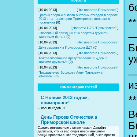
Новости
б
[10.04.2013]
[
Что нового в Приморске?
]
График сбора и вывоза бытовых отходов в апреле
**
2013 г. на территории Приморского сельского
поселения
(
0
)
[10.04.2013]
[
Новости ТОС "Приморское".
]
Спортивный праздник «Со спортом дружить –
—
здоровым быть!»
(
0
)
[10.04.2013]
[
Что нового в Приморске?
]
Б
День здоровья в Приморском ДДТ
(
0
)
[10.04.2013]
[
Что нового в Приморске?
]
у
Театрализованное представление «Будем с
книгами дружить!»
(
0
)
[10.04.2013]
[
Что нового в Приморске?
]
—
Поздравляем Бурякову Анну Павловну с
юбилеем!
(
0
)
и
Комментарии гостей
**
С Новым 2013 годом,
приморчане!
С новым годом!!!!
В
День Героев Отечества в
Приморской школе
Б
Однако интересную статью нарыл. Давайте
делиться, кто из вас будет новой вакциной
вакцинироваться, кто традиционной, а кто просто