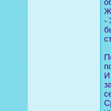
о
Ж
-
б
с
П
п
И
з
с
С