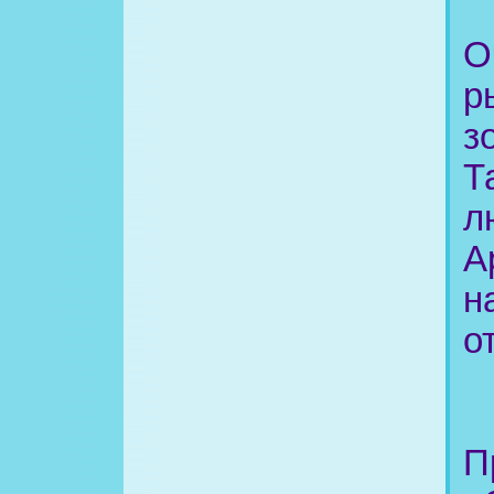
О
р
з
Т
л
А
н
о
П