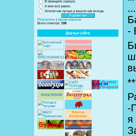
В принципе хорошо.
...
А мне всё равно.
Хотели как лучше,а вышло как всегда.
Б
Результаты
|
Архив опросов
Всего ответов:
108
-
Друзья сайта
Б
ш
в
**
Р
-
я
З