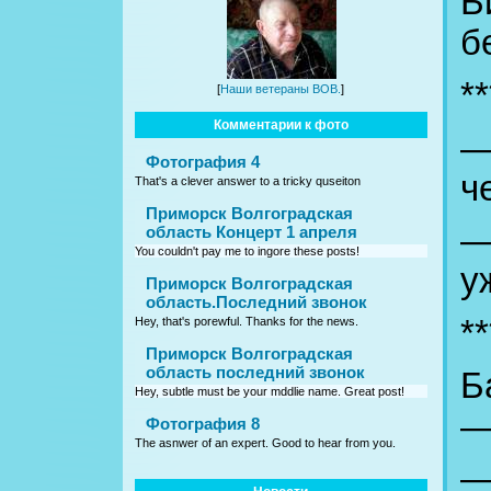
Б
б
**
[
Наши ветераны ВОВ.
]
Комментарии к фото
—
Фотография 4
ч
That's a clever answer to a tricky quseiton
Приморск Волгоградская
—
область Концерт 1 апреля
You couldn't pay me to ingore these posts!
у
Приморск Волгоградская
область.Последний звонок
**
Hey, that's porewful. Thanks for the news.
Приморск Волгоградская
область последний звонок
Б
Hey, subtle must be your mddlie name. Great post!
—
Фотография 8
The asnwer of an expert. Good to hear from you.
—