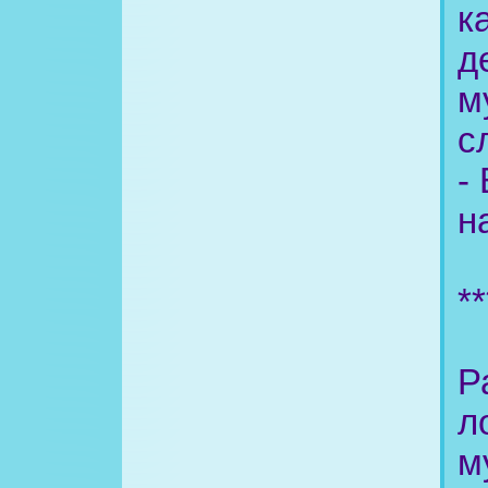
к
д
м
с
-
н
**
Р
л
м