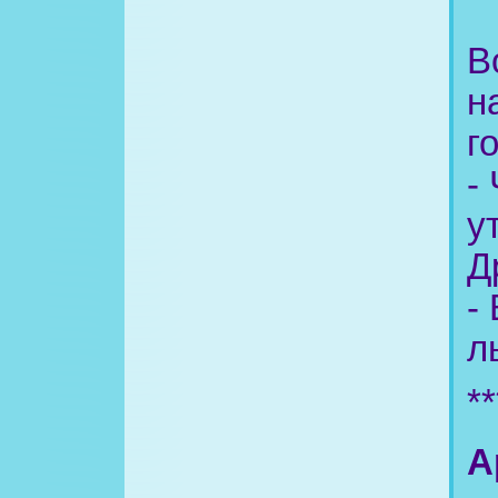
В
н
г
-
у
Д
-
л
**
А