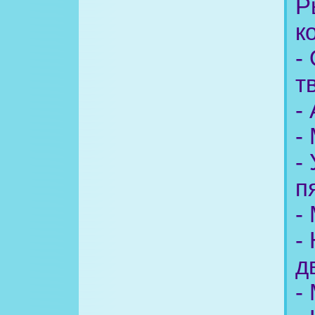
Р
к
-
т
-
-
-
п
-
-
д
-