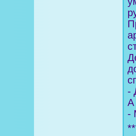
у
р
П
а
с
Д
д
с
-
А
-
**