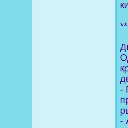
к
**
Д
О
к
д
-
п
р
-