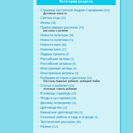
Категории раздела
Страница настоятеля Андрея Самаркина
[202]
Духовные новости
Святые отцы
[37]
Иконы
[33]
Православные рассказы
[75]
рассказы о религии
Новости культуры
[39]
Новости политики
[73]
Новости кино
[89]
Новинки кино
[27]
Лидеры проката
[3]
Российские актёры
[1]
Российские актрисы
[0]
Иностранные актёры
[6]
Иностранные актрисы
[3]
Рыбацкие истории и рассказы
[15]
Рассказы бывалых рабаков, рыбацкие байки
Статьи о рыбалке
[113]
полезные советы рыбакам
В помощь садоводу
[10]
Ягоды и кустарники
[28]
Дачнику-огороднику
[11]
Цветоводство
[10]
Комнатное цветоводство
[1]
Сезонные работы в саду и огороде
[3]
Эротические рассказы
[40]
Разное
[717]