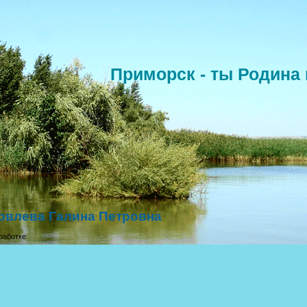
Приморск - ты Родина 
овлева Галина Петровна
работке