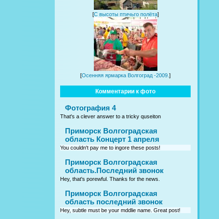
[
С высоты птичьго полёта
]
[
Осенняя ярмарка Волгоград -2009.
]
Комментарии к фото
Фотография 4
That's a clever answer to a tricky quseiton
Приморск Волгоградская
область Концерт 1 апреля
You couldn't pay me to ingore these posts!
Приморск Волгоградская
область.Последний звонок
Hey, that's porewful. Thanks for the news.
Приморск Волгоградская
область последний звонок
Hey, subtle must be your mddlie name. Great post!