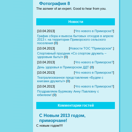
Фотография 8
The asnwer of an expert. Good to hear from you.
Новости
[10.04.2013]
[
Что нового в Приморске?
]
График сбора и вывоза бытовых отходов в апреле
2013 г. на территории Приморского сельского
поселения
(
0
)
[10.04.2013]
[
Новости ТОС "Приморское".
]
Спортивный праздник «Со спортом дружить –
здоровым быть!»
(
0
)
[10.04.2013]
[
Что нового в Приморске?
]
День здоровья в Приморском ДДТ
(
0
)
[10.04.2013]
[
Что нового в Приморске?
]
Театрализованное представление «Будем с
книгами дружить!»
(
0
)
[10.04.2013]
[
Что нового в Приморске?
]
Поздравляем Бурякову Анну Павловну с
юбилеем!
(
0
)
Комментарии гостей
С Новым 2013 годом,
приморчане!
С новым годом!!!!