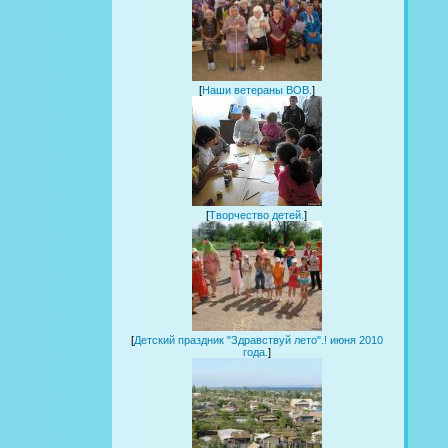
[
Наши ветераны ВОВ.
]
[
Творчество детей.
]
[
Детский праздник "Здравствуй лето".! июня 2010
года.
]