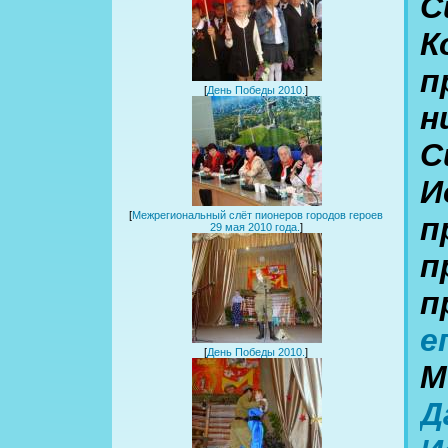
С
К
п
[
День Победы 2010.
]
н
С
И
[
Межрегиональный слёт пионеров городов героев
п
29 мая 2010 года.
]
п
п
е
[
День Победы 2010.
]
М
Д