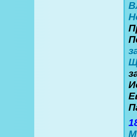
В
Н
П
П
з
Щ
з
И
Е
П
1
М