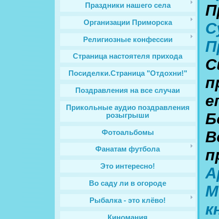
Праздники нашего села
П
Организации Приморска
С
Религиозные конфессии
П
Cтраница настоятеля прихода
С
Посиделки.Страница "Отдохни!"
п
Поздравления на все случаи
е
Прикольные аудио поздравления
Б
розыгрыши
В
Фотоальбомы
Фанатам футбола
п
Это интересно!
А
Во саду ли в огороде
М
Рыбалка - это клёво!
к
Киномания