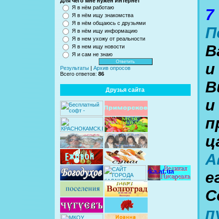
Для чего мне нужен Интернет
Я в нём работаю
7
Я в нём ищу знакомства
Я в нём общаюсь с друзьями
П
Я в нём ищу информацию
Я в нем ухожу от реальности
В
Я в нем ищу новости
Я и сам не знаю
и
Результаты
|
Архив опросов
Всего ответов:
86
В
Друзья сайта
и
п
ц
А
е
С
п