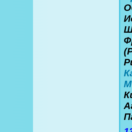
О
И
Ш
Ф
(
Р
К
М
К
А
П
1