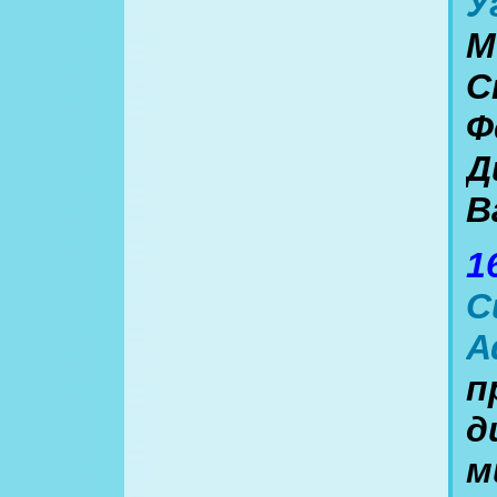
У
М
С
Ф
Д
В
1
С
А
п
д
м