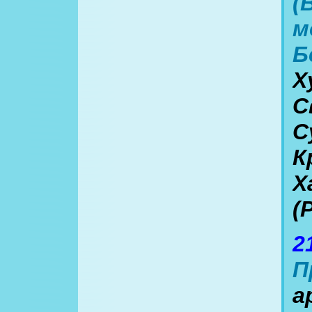
(
м
Б
Х
С
С
К
Х
(
2
П
а