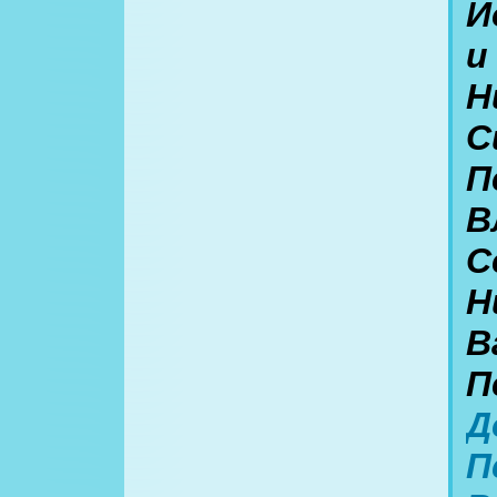
И
и
Н
С
П
В
С
Н
В
П
Д
П