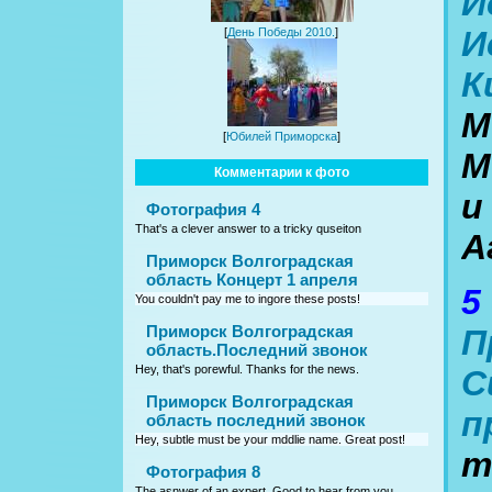
И
И
[
День Победы 2010.
]
К
М
[
Юбилей Приморска
]
М
Комментарии к фото
и
Фотография 4
That's a clever answer to a tricky quseiton
А
Приморск Волгоградская
область Концерт 1 апреля
5
You couldn't pay me to ingore these posts!
Приморск Волгоградская
П
область.Последний звонок
Hey, that's porewful. Thanks for the news.
С
Приморск Волгоградская
п
область последний звонок
Hey, subtle must be your mddlie name. Great post!
т
Фотография 8
The asnwer of an expert. Good to hear from you.