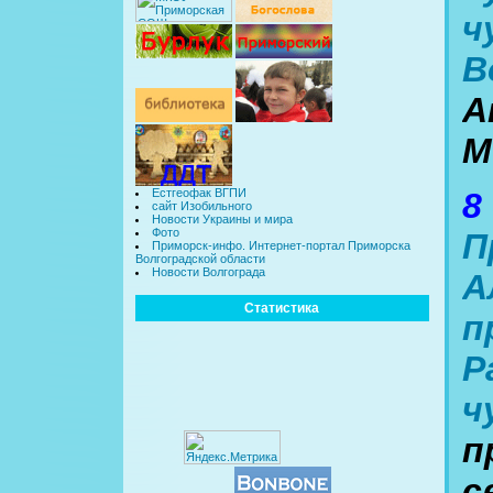
ч
В
А
М
8
Естгеофак ВГПИ
сайт Изобильного
Новости Украины и мира
Фото
П
Приморск-инфо. Интернет-портал Приморска
Волгоградской области
Новости Волгограда
А
Статистика
п
Р
ч
п
с