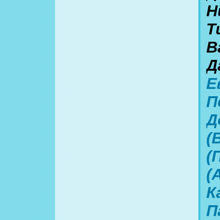
Н
Т
В
Д
Е
П
Д
(
(
(
К
П