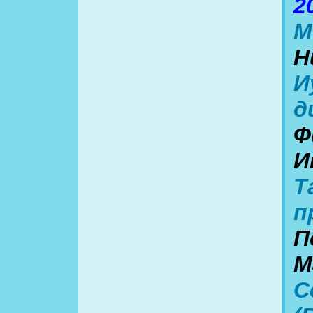
2
М
Н
И
д
Ф
И
Т
п
П
М
С