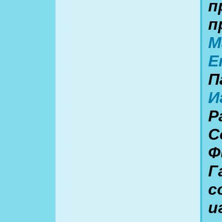
п
п
М
Е
П
И
Р
С
Ф
Г
с
и