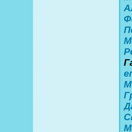
А
Ф
П
М
Р
Г
е
М
Г
Д
С
М