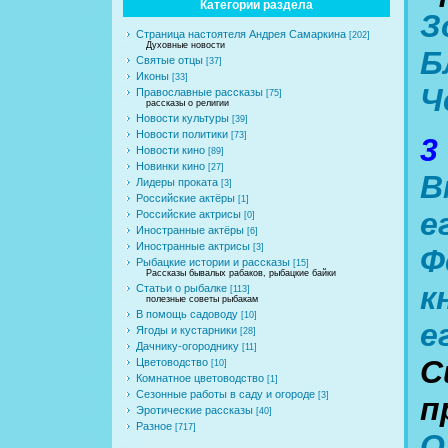
Категории раздела
З
Страница настоятеля Андрея Самаркина
[202]
Духовные новости
Б
Святые отцы
[37]
Иконы
[33]
Ч
Православные рассказы
[75]
рассказы о религии
Новости культуры
[39]
Новости политики
[73]
3
Новости кино
[89]
Новинки кино
[27]
В
Лидеры проката
[3]
Российские актёры
[1]
е
Российские актрисы
[0]
Иностранные актёры
[6]
Иностранные актрисы
[3]
Ф
Рыбацкие истории и рассказы
[15]
Рассказы бывалых рабаков, рыбацкие байки
к
Статьи о рыбалке
[113]
полезные советы рыбакам
В помощь садоводу
[10]
е
Ягоды и кустарники
[28]
Дачнику-огороднику
[11]
С
Цветоводство
[10]
Комнатное цветоводство
[1]
Сезонные работы в саду и огороде
[3]
п
Эротические рассказы
[40]
Разное
[717]
О