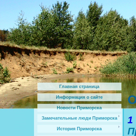
Главная страница
О
Информация о сайте
Новости Приморска
1
Замечательные люди Приморска
П
История Приморска