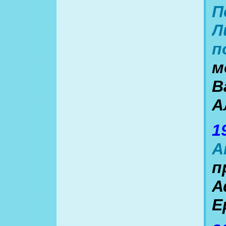
П
Л
п
м
В
А
1
А
п
А
Е