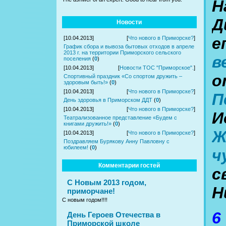
Н
Д
Новости
е
[10.04.2013]
[
Что нового в Приморске?
]
График сбора и вывоза бытовых отходов в апреле
2013 г. на территории Приморского сельского
в
поселения
(
0
)
[10.04.2013]
[
Новости ТОС "Приморское".
]
о
Спортивный праздник «Со спортом дружить –
здоровым быть!»
(
0
)
[10.04.2013]
[
Что нового в Приморске?
]
П
День здоровья в Приморском ДДТ
(
0
)
[10.04.2013]
[
Что нового в Приморске?
]
И
Театрализованное представление «Будем с
книгами дружить!»
(
0
)
Ж
[10.04.2013]
[
Что нового в Приморске?
]
Поздравляем Бурякову Анну Павловну с
юбилеем!
(
0
)
ч
Комментарии гостей
с
С Новым 2013 годом,
Н
приморчане!
С новым годом!!!!
6
День Героев Отечества в
Приморской школе