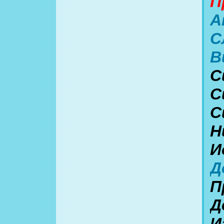
П
А
С
В
С
С
С
Н
И
Д
П
Д
И