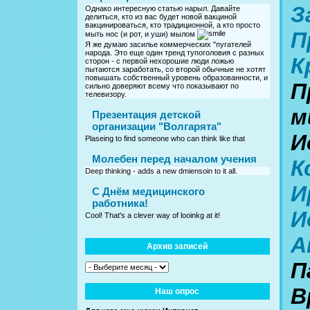
З
Однако интересную статью нарыл. Давайте
делиться, кто из вас будет новой вакциной
вакцинироваться, кто традиционной, а кто просто
П
мыть нос (и рот, и уши) мылом
Я же думаю засилье коммерческих "пугателей
народа. Это еще один тренд тупоголовия с разных
К
сторон - с первой нехорошие люди ложью
пытаются заработать, со второй обычные не хотят
повышать собственный уровень образованности, и
П
сильно доверяют всему что показывают по
телевизору.
м
Презентация детской
организации "Волгарята"
И
Plaseing to find someone who can think like that
Молебен перед началом учения
К
Deep thinking - adds a new dmiensoin to it all.
И
C Днём медицинского
работника!
И
Cool! That's a clever way of looinkg at it!
А
Архив записей
П
В
Наш опрос