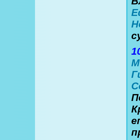
В
Е
Н
с
1
М
Г
С
П
К
е
п