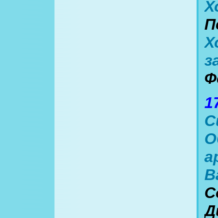
Х
П
Х
з
Ф
1
С
О
а
В
С
Д