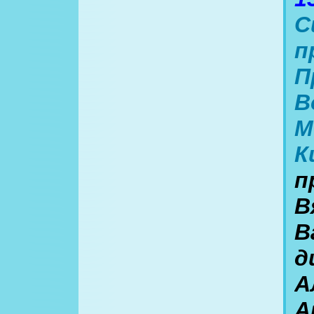
С
п
П
В
М
К
п
В
В
д
А
А