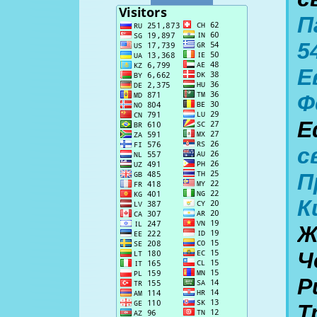
П
5
Е
Ф
Е
с
П
К
Ж
Ч
Р
Т