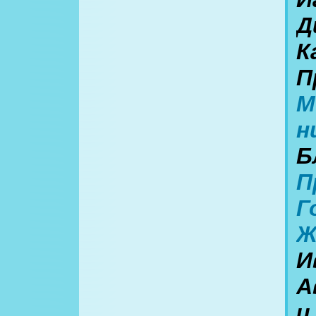
Д
К
П
М
н
Б
П
Г
Ж
И
А
и