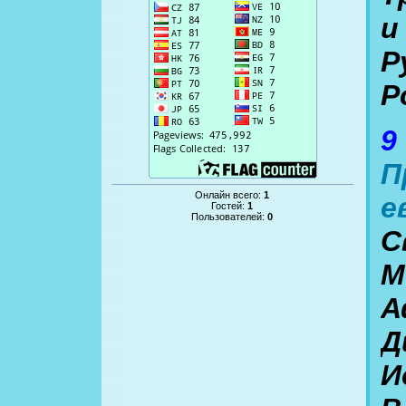
и
Р
Р
9
П
Онлайн всего:
1
е
Гостей:
1
Пользователей:
0
С
М
А
Д
И