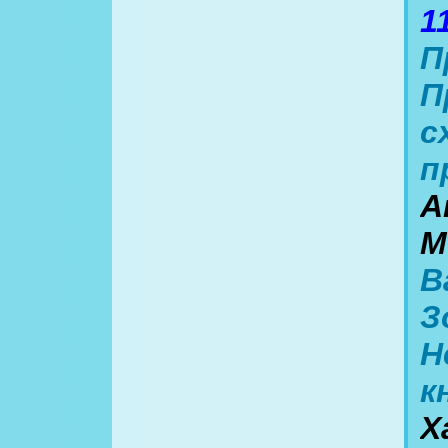
1
П
П
с
п
А
М
В
З
Н
к
Х