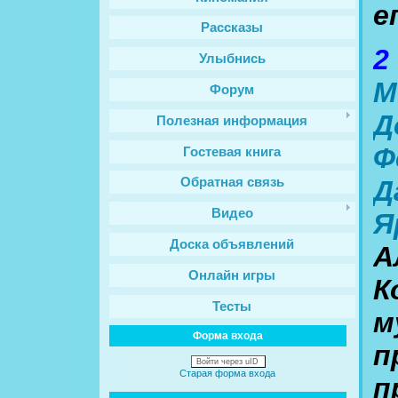
е
Рассказы
2
Улыбнись
М
Форум
Д
Полезная информация
Ф
Гостевая книга
Д
Обратная связь
Видео
Я
Доска объявлений
А
Онлайн игры
К
Тесты
м
Форма входа
п
Войти через uID
Старая форма входа
п