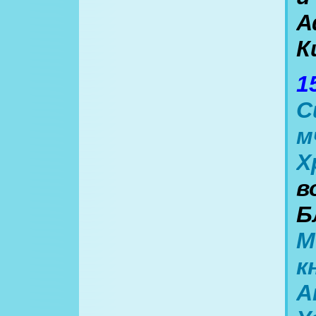
А
К
1
С
м
Х
в
Б
М
к
А