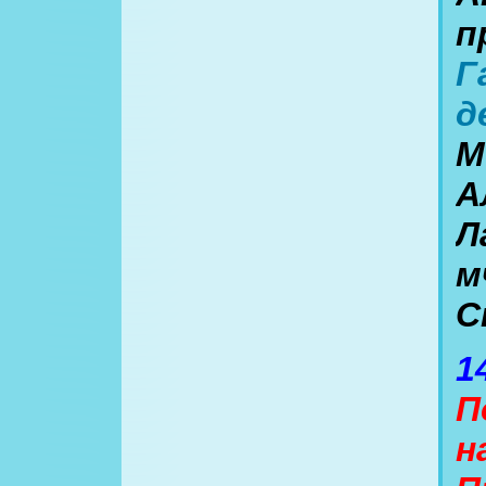
п
Г
д
М
А
Л
м
С
1
П
н