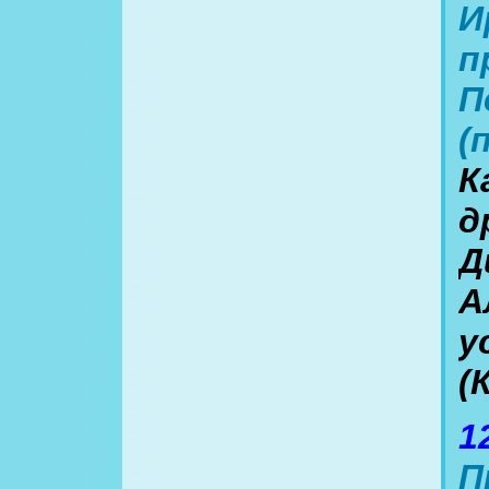
И
п
П
(
К
д
Д
А
у
(
1
П