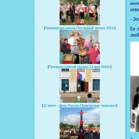
инт
отве
- Э
[
Приморская школа.Последний звонок 2010.
]
Ее 
люб
[
Праздник Святой троицы 23 мая 2010г.
]
[
12 июня - День России.Приморчане зажигают!
]