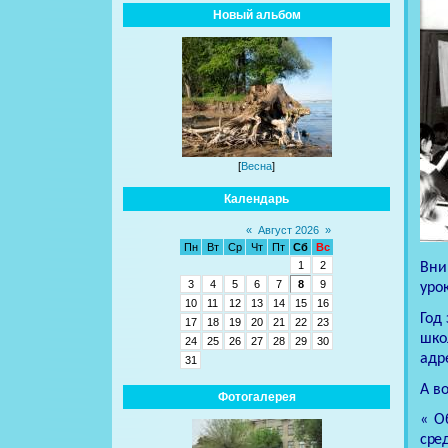
Новый альбом
[
Весна
]
Календарь
«
Август 2026
»
Пн
Вт
Ср
Чт
Пт
Сб
Вс
1
2
Вни
3
4
5
6
7
8
9
уро
10
11
12
13
14
15
16
Год
17
18
19
20
21
22
23
шко
24
25
26
27
28
29
30
адр
31
А в
Фотогалерея
« О
сре