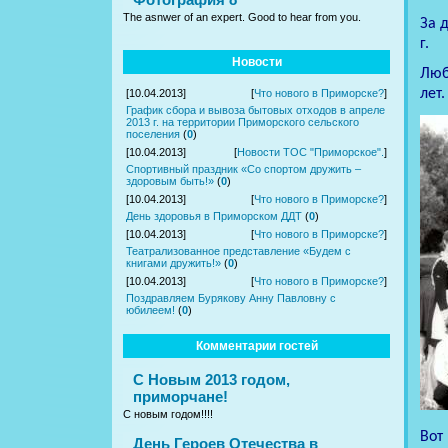
The asnwer of an expert. Good to hear from you.
За 
г.
Новости
Лю
лет.
[10.04.2013]
[
Что нового в Приморске?
]
График сбора и вывоза бытовых отходов в апреле
2013 г. на территории Приморского сельского
поселения
(
0
)
[10.04.2013]
[
Новости ТОС "Приморское".
]
Спортивный праздник «Со спортом дружить –
здоровым быть!»
(
0
)
[10.04.2013]
[
Что нового в Приморске?
]
День здоровья в Приморском ДДТ
(
0
)
[10.04.2013]
[
Что нового в Приморске?
]
Театрализованное представление «Будем с
книгами дружить!»
(
0
)
[10.04.2013]
[
Что нового в Приморске?
]
Поздравляем Бурякову Анну Павловну с
юбилеем!
(
0
)
Комментарии гостей
С Новым 2013 годом,
приморчане!
С новым годом!!!!
Вот
День Героев Отечества в