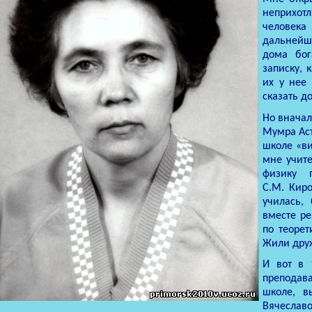
неприхот
человека
дальнейш
дома бог
записку, 
их у нее
сказать д
Но вначал
Мумра Аст
школе «ви
мне учите
физику
С.М. Киро
училась,
вместе р
по теоре
Жили друж
И вот в 
преподав
школе, в
Вячеслав