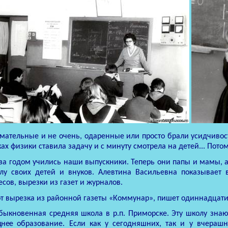
мательные и не очень, одаренные или просто брали усидчивост
ках физики ставила задачу и с минуту смотрела на детей... Потом
 за годом учились наши выпускники. Теперь они папы и мамы, 
лу своих детей и внуков.
Алевтина Васильевна показывает 
есов, вырезки из газет и журналов.
от вырезка из районной газеты «Коммунар», пишет одиннадцат
быкновенная средняя школа в р.п. Приморске. Эту школу знаю
днее
образование. Если как у сегодняшних, так и у вчерашн