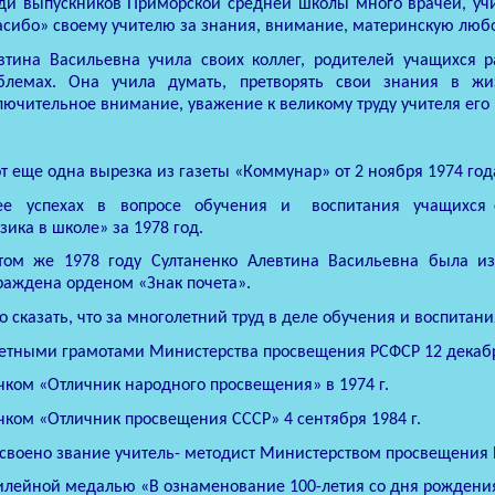
ди выпускников Приморской средней школы много врачей, учит
асибо» своему учителю за знания, внимание, материнскую любо
втина Васильевна учила своих коллег, родителей учащихся
блемах. Она учила думать, претворять свои знания в жи
лючительное внимание, уважение к великому труду учителя его 
от еще одна вырезка из газеты «Коммунар» от 2 ноября 1974 го
ее
успехах
в
вопросе
обучения
и
воспитания
учащихся 
зика в школе» за 1978 год.
том же 1978 году Султаненко Алевтина Васильевна была из
раждена орденом «Знак почета».
о сказать, что за многолетний труд в деле обучения и воспита
етными грамотами Министерства просвещения РСФСР 12 декабря 
чком «Отличник народного просвещения» в 1974 г.
чком «Отличник просвещения СССР» 4 сентября 1984 г.
своено звание учитель- методист Министерством просвещения Р
лейной медалью «В ознаменование 100-летия со дня рождения 