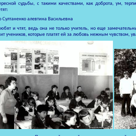
ересной судьбы, с такими качествами, как доброта, ум, терп
тят:
то Султаненко алевтина Васильевна
любят и чтят, ведь она не только учитель, но еще замечательн
ит учеников, которые платят ей за любовь нежным чувством, у