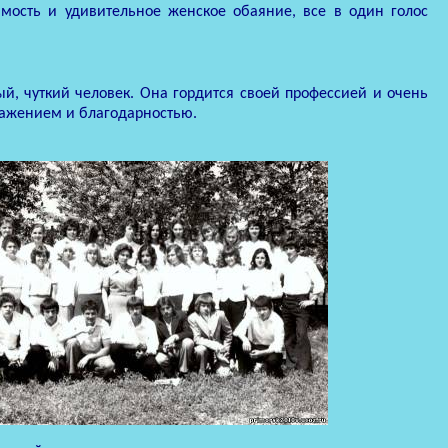
имость и удивительное женское обаяние, все в один голос
ый, чуткий человек. Она гордится своей профессией и очень
важением и благодарностью.