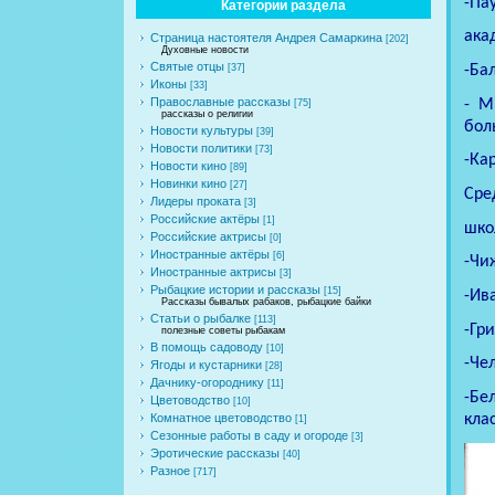
-
Па
Категории раздела
ак
Страница настоятеля Андрея Самаркина
[202]
Духовные новости
Святые отцы
-
Бал
[37]
Иконы
[33]
Православные рассказы
-
М
[75]
рассказы о религии
бол
Новости культуры
[39]
Новости политики
[73]
-
Ка
Новости кино
[89]
Новинки кино
[27]
Сре
Лидеры проката
[3]
Российские актёры
[1]
шко
Российские актрисы
[0]
Иностранные актёры
[6]
-
Чиж
Иностранные актрисы
[3]
Рыбацкие истории и рассказы
[15]
-
Ива
Рассказы бывалых рабаков, рыбацкие байки
Статьи о рыбалке
[113]
-
Гри
полезные советы рыбакам
В помощь садоводу
[10]
-
Чел
Ягоды и кустарники
[28]
Дачнику-огороднику
[11]
-
Бел
Цветоводство
[10]
клас
Комнатное цветоводство
[1]
Сезонные работы в саду и огороде
[3]
Эротические рассказы
[40]
Разное
[717]