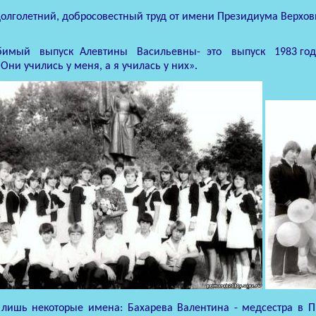
долголетний, добросовестный труд от имени Президиума Верхов
бимый
выпуск
Алевтины
Васильевны-
это
выпуск
1983 год
 Они учились у меня, а я училась у них».
 лишь некоторые имена: Бахарева Валентина - медсестра в П