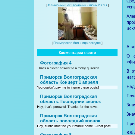
Сре
[
Всемирный Бег Гармонии - июнь 2009 г.
]
«сп
Але
про
иск
[
Приморская больница сегодня.
]
А в
Комментарии к фото
О
«Фи
Фотография 4
That's a clever answer to a tricky quseiton
В э
Приморск Волгоградская
наг
область Концерт 1 апреля
Над
You couldn't pay me to ingore these posts!
Поч
Приморск Волгоградская
область.Последний звонок
Зна
Hey, that's porewful. Thanks for the news.
Зна
Приморск Волгоградская
область последний звонок
При
Hey, subtle must be your mddlie name. Great post!
Юби
Фотография 8