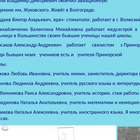
ули Владимир Дмитриевич окончил авиационную
адемию
им
,
Жуковского. Живёт в Волгограде.
даев Виктор Азарьевич, врач- стоматолог, работает в г. Волжски
ихайличенко Валентина Михайловна работает медсестрой в 
ьнице в большинстве своем бывшие ученицы нашей школы.
рсаков Александр Андреевич
работает
связистом
з Примор
ди бывших моих
учеников есть и
учителя Приморской
лы:
ова Любовь Ивановна, учитель химии, заместитель директора 
нова Людмила Андреевна, учитель русского языка и литературы
бенникова Раиса Александровна, учитель истории, стаж работы 
ядинова Наталья Анатольевна, учитель математики и немецког
икова Наталья Алексеевна, учитель иностранного языка. Я мног
сах.