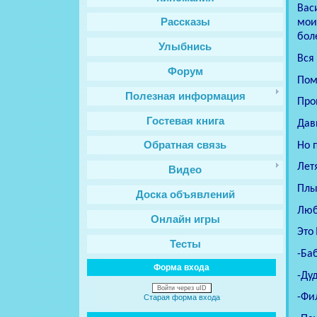
Вас
Рассказы
мои
бол
Улыбнись
Вся
Форум
Пом
Полезная информация
Про
Гостевая книга
Дав
Обратная связь
Но 
Лет
Видео
Плы
Доска объявлений
Люб
Онлайн игры
Это
Тесты
-
Баб
Форма входа
-
Дуд
Войти через uID
-
Фи
Старая форма входа