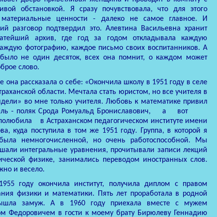
ливой обстановкой. Я сразу почувствовала, что для этого
 материальные ценности - далеко не самое главное. И
ий разговор подтвердил это. Алевтина Васильевна хранит
атейший архив, где год за годом откладывала каждую
каждую фотографию, каждое письмо своих воспитанников. А
 было не один десяток, всех она помнит, о каждом может
оброе
слово.
е она рассказала о себе: «Окончила школу в 1951 году в селе
раханской области. Мечтала стать юристом, но все учителя в
дели» во мне только учителя. Любовь к математике привил
ль - поляк Срода Ромуальд Брониславович,
а
вот
полюбила
в Астраханском
педагогическом институте имени
ва, куда поступила в том же 1951 году. Группа, в которой я
 была немногочисленной, но очень работоспособной. Мы
ешали интегральные уравнения, прочитывали записи лекций
тической физике, занимались переводом иностранных слов.
но и весело.
1955 году окончила институт, получила диплом с правом
ания физики и математики. Пять лет проработала в родной
ышла замуж. А в 1960 году приехала вместе с мужем
ом Федоровичем в гости к моему брату Бирюлеву Геннадию