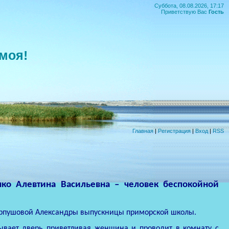
Суббота, 08.08.2026, 17:17
Приветствую Вас
Гость
моя!
Главная
|
Регистрация
|
Вход
|
RSS
нко Алевтина Васильевна – человек беспокойной
арпушовой Александры выпускницы приморской школы.
ывает дверь приветливая женщина и проводит в комнату с