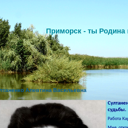
Приморск - ты Родина 
лтаненко Алевтина Васильевна
Султане
судьбы.
Работа К
Мне откр