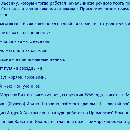
ильевичу, который тогда работал начальником речного порта пос
 Светлана и Ирина закончили школу в Приморске, затем получ
езни.
 моя
жизнь была связана со школой,
детьми
и
их родителями
ните, как в песне поется:
мчались зимы с вёснами,
но мы стали взрослыми,
помним наши школьные деньки.
ят путями звездными,
вут морями грозными.
имые мои ученики!
 Морозов Виктор Григорьенвич, выпускник 1966 года, живет
в г. 
юк (Жукова) Ирина Петровна, работает врачом в Быковской ра
ин Андрей Анатольевич- хирург, работает в Приморской больни
липпов Валентин Иванович- главный врач Приморской больниц