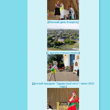
[
Женский день-8 марта.
]
[
С высоты птичьго полёта
]
[
Детский праздник "Здравствуй лето".! июня 2010
года.
]