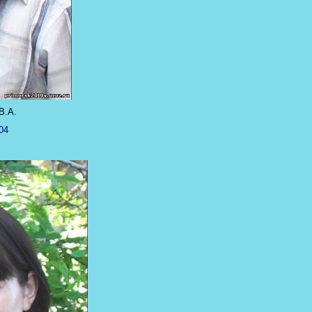
В.А.
04