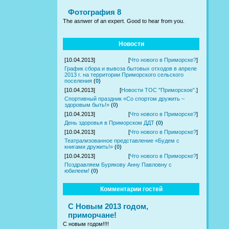
Фотография 8
The asnwer of an expert. Good to hear from you.
Новости
[10.04.2013]
[
Что нового в Приморске?
]
График сбора и вывоза бытовых отходов в апреле
2013 г. на территории Приморского сельского
поселения
(
0
)
[10.04.2013]
[
Новости ТОС "Приморское".
]
Спортивный праздник «Со спортом дружить –
здоровым быть!»
(
0
)
[10.04.2013]
[
Что нового в Приморске?
]
День здоровья в Приморском ДДТ
(
0
)
[10.04.2013]
[
Что нового в Приморске?
]
Театрализованное представление «Будем с
книгами дружить!»
(
0
)
[10.04.2013]
[
Что нового в Приморске?
]
Поздравляем Бурякову Анну Павловну с
юбилеем!
(
0
)
Комментарии гостей
С Новым 2013 годом,
приморчане!
С новым годом!!!!