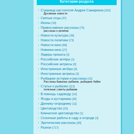
Категории раздела
Страница настоятеля Андрея Самаркина
[202]
Духовные новости
Святые отцы
[37]
Иконы
[33]
Православные рассказы
[75]
рассказы о религии
Новости культуры
[39]
Новости политики
[73]
Новости кино
[89]
Новинки кино
[27]
Лидеры проката
[3]
Российские актёры
[1]
Российские актрисы
[0]
Иностранные актёры
[6]
Иностранные актрисы
[3]
Рыбацкие истории и рассказы
[15]
Рассказы бывалых рабаков, рыбацкие байки
Статьи о рыбалке
[113]
полезные советы рыбакам
В помощь садоводу
[10]
Ягоды и кустарники
[28]
Дачнику-огороднику
[11]
Цветоводство
[10]
Комнатное цветоводство
[1]
Сезонные работы в саду и огороде
[3]
Эротические рассказы
[40]
Разное
[717]