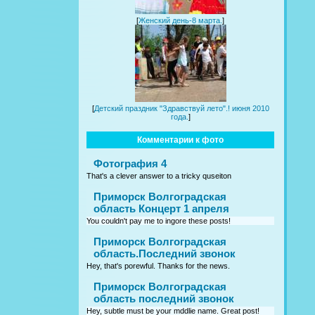
[
Женский день-8 марта.
]
[
Детский праздник "Здравствуй лето".! июня 2010
года.
]
Комментарии к фото
Фотография 4
That's a clever answer to a tricky quseiton
Приморск Волгоградская
область Концерт 1 апреля
You couldn't pay me to ingore these posts!
Приморск Волгоградская
область.Последний звонок
Hey, that's porewful. Thanks for the news.
Приморск Волгоградская
область последний звонок
Hey, subtle must be your mddlie name. Great post!