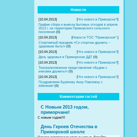
Новости
[10.04.2013]
[
Что нового в Приморске?
]
График сбора и вывоза бытовых отходов в апреле
2013 г. на территории Приморского сельского
поселения
(
0
)
[10.04.2013]
[
Новости ТОС "Приморское".
]
Спортивный праздник «Со спортом дружить –
здоровым быть!»
(
0
)
[10.04.2013]
[
Что нового в Приморске?
]
День здоровья в Приморском ДДТ
(
0
)
[10.04.2013]
[
Что нового в Приморске?
]
Театрализованное представление «Будем с
книгами дружить!»
(
0
)
[10.04.2013]
[
Что нового в Приморске?
]
Поздравляем Бурякову Анну Павловну с
юбилеем!
(
0
)
Комментарии гостей
С Новым 2013 годом,
приморчане!
С новым годом!!!!
День Героев Отечества в
Приморской школе