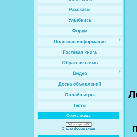
Рассказы
Улыбнись
Форум
Полезная информация
Гостевая книга
Обратная связь
Видео
Доска объявлений
Л
Онлайн игры
Тесты
Форма входа
Войти через uID
п
Старая форма входа