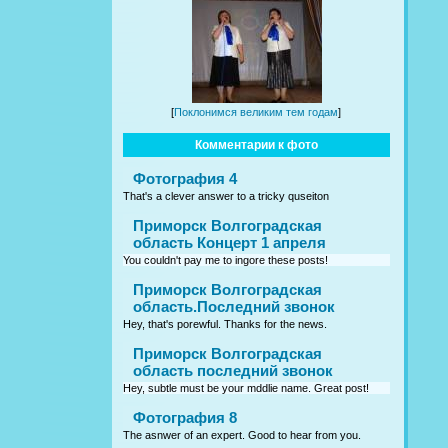
[
Поклонимся великим тем годам
]
Комментарии к фото
Фотография 4
That's a clever answer to a tricky quseiton
Приморск Волгоградская
область Концерт 1 апреля
You couldn't pay me to ingore these posts!
Приморск Волгоградская
область.Последний звонок
Hey, that's porewful. Thanks for the news.
Приморск Волгоградская
область последний звонок
Hey, subtle must be your mddlie name. Great post!
Фотография 8
The asnwer of an expert. Good to hear from you.