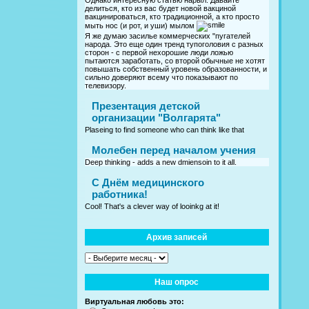
Однако интересную статью нарыл. Давайте
делиться, кто из вас будет новой вакциной
вакцинироваться, кто традиционной, а кто просто
мыть нос (и рот, и уши) мылом
Я же думаю засилье коммерческих "пугателей
народа. Это еще один тренд тупоголовия с разных
сторон - с первой нехорошие люди ложью
пытаются заработать, со второй обычные не хотят
повышать собственный уровень образованности, и
сильно доверяют всему что показывают по
телевизору.
Презентация детской
организации "Волгарята"
Plaseing to find someone who can think like that
Молебен перед началом учения
Deep thinking - adds a new dmiensoin to it all.
C Днём медицинского
работника!
Cool! That's a clever way of looinkg at it!
Архив записей
Наш опрос
Виртуальная любовь это: