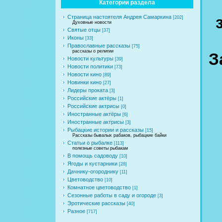
Категории раздела
Страница настоятеля Андрея Самаркина
[202]
Духовные новости
Святые отцы
[37]
Иконы
[33]
Православные рассказы
[75]
рассказы о религии
З
Новости культуры
[39]
Новости политики
[73]
Новости кино
[89]
Новинки кино
[27]
Лидеры проката
[3]
Российские актёры
[1]
Российские актрисы
[0]
Иностранные актёры
[6]
Иностранные актрисы
[3]
Рыбацкие истории и рассказы
[15]
Рассказы бывалых рабаков, рыбацкие байки
Статьи о рыбалке
[113]
полезные советы рыбакам
В помощь садоводу
[10]
Ягоды и кустарники
[28]
Дачнику-огороднику
[11]
Цветоводство
[10]
Комнатное цветоводство
[1]
Сезонные работы в саду и огороде
[3]
Эротические рассказы
[40]
Разное
[717]