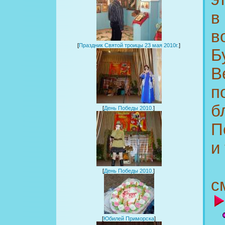
в
в
[
Праздник Святой троицы 23 мая 2010г.
]
Б
В
п
б
[
День Победы 2010.
]
П
и
[
День Победы 2010.
]
с
[
Юбилей Приморска
]