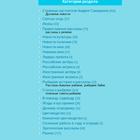
Категории раздела
Страница настоятеля Андрея Самаркина
[202]
Духовные новости
Святые отцы
[37]
Иконы
[33]
Православные рассказы
[75]
рассказы о религии
Новости культуры
[39]
Новости политики
[73]
Новости кино
[89]
Новинки кино
[27]
Лидеры проката
[3]
Российские актёры
[1]
Российские актрисы
[0]
Иностранные актёры
[6]
Иностранные актрисы
[3]
Рыбацкие истории и рассказы
[15]
Рассказы бывалых рабаков, рыбацкие байки
Статьи о рыбалке
[113]
полезные советы рыбакам
В помощь садоводу
[10]
Ягоды и кустарники
[28]
Дачнику-огороднику
[11]
Цветоводство
[10]
Комнатное цветоводство
[1]
Сезонные работы в саду и огороде
[3]
Эротические рассказы
[40]
Разное
[717]