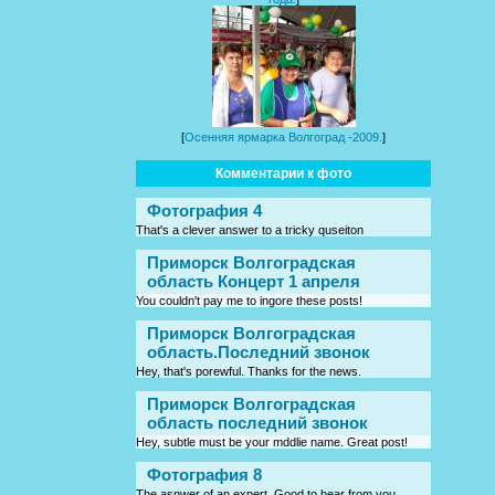
[
Осенняя ярмарка Волгоград -2009.
]
Комментарии к фото
Фотография 4
That's a clever answer to a tricky quseiton
Приморск Волгоградская
область Концерт 1 апреля
You couldn't pay me to ingore these posts!
Приморск Волгоградская
область.Последний звонок
Hey, that's porewful. Thanks for the news.
Приморск Волгоградская
область последний звонок
Hey, subtle must be your mddlie name. Great post!
Фотография 8
The asnwer of an expert. Good to hear from you.