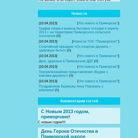
Новости
[10.04.2013]
[
Что нового в Приморске?
]
График сбора и вывоза бытовых отходов в апреле
2013 г. на территории Приморского сельского
поселения
(
0
)
[10.04.2013]
[
Новости ТОС "Приморское".
]
Спортивный праздник «Со спортом дружить –
здоровым быть!»
(
0
)
[10.04.2013]
[
Что нового в Приморске?
]
День здоровья в Приморском ДДТ
(
0
)
[10.04.2013]
[
Что нового в Приморске?
]
Театрализованное представление «Будем с
книгами дружить!»
(
0
)
[10.04.2013]
[
Что нового в Приморске?
]
Поздравляем Бурякову Анну Павловну с
юбилеем!
(
0
)
Комментарии гостей
С Новым 2013 годом,
приморчане!
С новым годом!!!!
День Героев Отечества в
Приморской школе