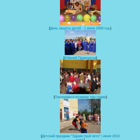
[
День защиты детей - 1 июня 2009 год.
]
[
Юбилей Приморска
]
[
Поклонимся великим тем годам
]
[
Детский праздник "Здравствуй лето".! июня 2010
года.
]