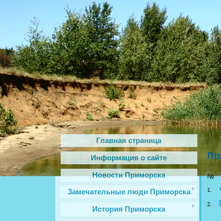
Главная страница
Пр
Информация о сайте
Новости Приморска
№ Н
1.
Замечательные люди Приморска
2.
История Приморска