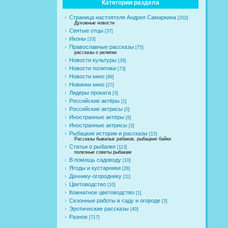
Категории раздела
Страница настоятеля Андрея Самаркина
[202]
Духовные новости
Святые отцы
[37]
Иконы
[33]
Православные рассказы
[75]
рассказы о религии
Новости культуры
[39]
Новости политики
[73]
Новости кино
[89]
Новинки кино
[27]
Лидеры проката
[3]
Российские актёры
[1]
Российские актрисы
[0]
Иностранные актёры
[6]
Иностранные актрисы
[3]
Рыбацкие истории и рассказы
[15]
Рассказы бывалых рабаков, рыбацкие байки
Статьи о рыбалке
[113]
полезные советы рыбакам
В помощь садоводу
[10]
Ягоды и кустарники
[28]
Дачнику-огороднику
[11]
Цветоводство
[10]
Комнатное цветоводство
[1]
Сезонные работы в саду и огороде
[3]
Эротические рассказы
[40]
Разное
[717]