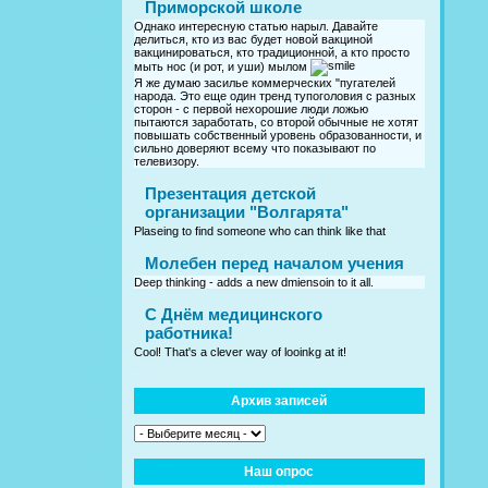
Приморской школе
Однако интересную статью нарыл. Давайте
делиться, кто из вас будет новой вакциной
вакцинироваться, кто традиционной, а кто просто
мыть нос (и рот, и уши) мылом
Я же думаю засилье коммерческих "пугателей
народа. Это еще один тренд тупоголовия с разных
сторон - с первой нехорошие люди ложью
пытаются заработать, со второй обычные не хотят
повышать собственный уровень образованности, и
сильно доверяют всему что показывают по
телевизору.
Презентация детской
организации "Волгарята"
Plaseing to find someone who can think like that
Молебен перед началом учения
Deep thinking - adds a new dmiensoin to it all.
C Днём медицинского
работника!
Cool! That's a clever way of looinkg at it!
Архив записей
Наш опрос