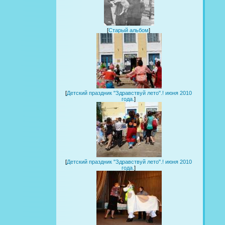
[
Старый альбом
]
[
Детский праздник "Здравствуй лето".! июня 2010
года.
]
[
Детский праздник "Здравствуй лето".! июня 2010
года.
]