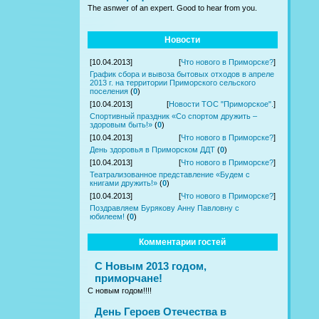
The asnwer of an expert. Good to hear from you.
Новости
[10.04.2013]
[
Что нового в Приморске?
]
График сбора и вывоза бытовых отходов в апреле
2013 г. на территории Приморского сельского
поселения
(
0
)
[10.04.2013]
[
Новости ТОС "Приморское".
]
Спортивный праздник «Со спортом дружить –
здоровым быть!»
(
0
)
[10.04.2013]
[
Что нового в Приморске?
]
День здоровья в Приморском ДДТ
(
0
)
[10.04.2013]
[
Что нового в Приморске?
]
Театрализованное представление «Будем с
книгами дружить!»
(
0
)
[10.04.2013]
[
Что нового в Приморске?
]
Поздравляем Бурякову Анну Павловну с
юбилеем!
(
0
)
Комментарии гостей
С Новым 2013 годом,
приморчане!
С новым годом!!!!
День Героев Отечества в