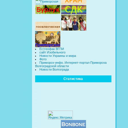
Естгеофак ВГПИ
сайт Изобильного
Новости Украины и мира
Фото
Приморск-инфо. Интернет-портал Приморска
Волгоградской области
Новости Волгограда
Статистика