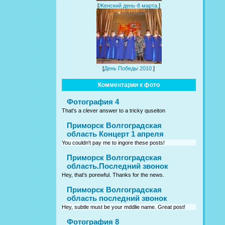
[
Женский день-8 марта.
]
[
День Победы 2010.
]
Комментарии к фото
Фотография 4
That's a clever answer to a tricky quseiton
Приморск Волгоградская
область Концерт 1 апреля
You couldn't pay me to ingore these posts!
Приморск Волгоградская
область.Последний звонок
Hey, that's porewful. Thanks for the news.
Приморск Волгоградская
область последний звонок
Hey, subtle must be your mddlie name. Great post!
Фотография 8