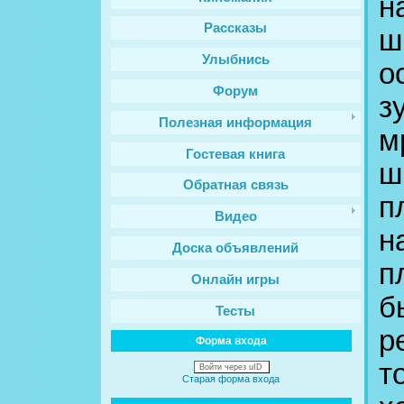
н
Рассказы
ш
Улыбнись
о
Форум
з
Полезная информация
м
Гостевая книга
ш
Обратная связь
п
Видео
н
Доска объявлений
п
Онлайн игры
б
Тесты
р
Форма входа
т
Войти через uID
Старая форма входа