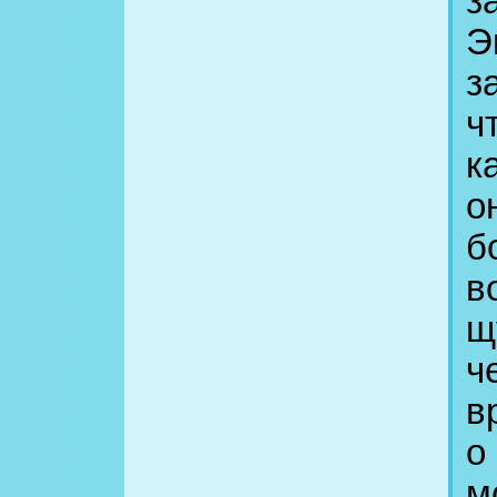
з
Э
з
ч
к
о
б
в
щ
ч
в
о
м