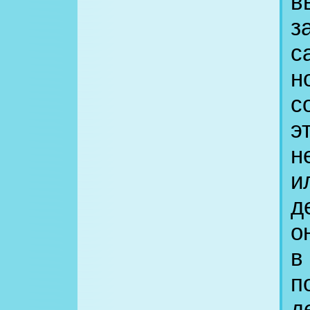
в
з
с
н
с
э
н
и
д
о
в
п
д