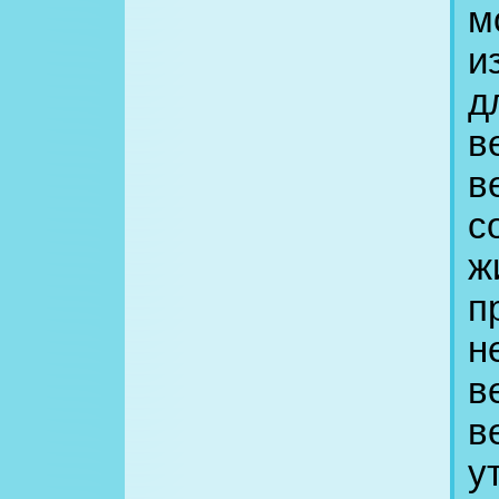
м
и
д
в
в
с
ж
п
н
в
в
у