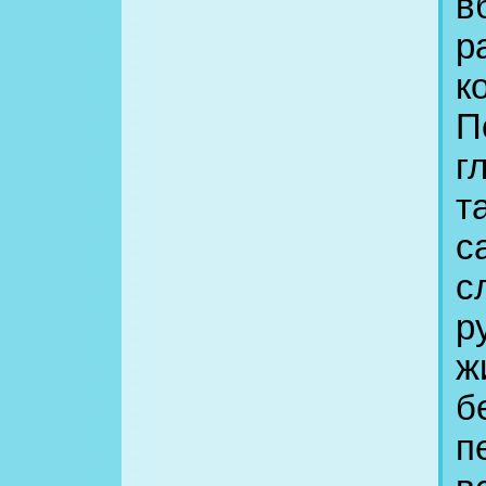
в
р
к
П
г
т
с
с
р
ж
б
п