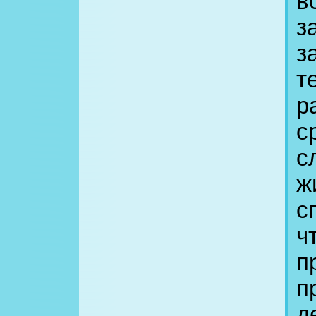
в
з
з
т
р
с
с
ж
с
ч
п
п
д