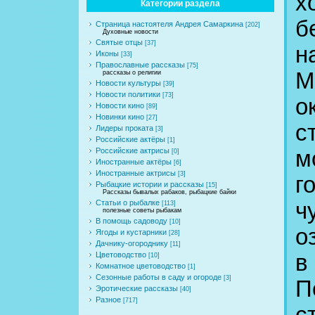
х
Категории раздела
б
Страница настоятеля Андрея Самаркина
[202]
Духовные новости
Святые отцы
[37]
н
Иконы
[33]
Православные рассказы
[75]
М
рассказы о религии
Новости культуры
[39]
Новости политики
[73]
о
Новости кино
[89]
Новинки кино
[27]
с
Лидеры проката
[3]
Российские актёры
[1]
м
Российские актрисы
[0]
Иностранные актёры
[6]
Иностранные актрисы
[3]
г
Рыбацкие истории и рассказы
[15]
Рассказы бывалых рабаков, рыбацкие байки
ч
Статьи о рыбалке
[113]
полезные советы рыбакам
В помощь садоводу
[10]
о
Ягоды и кустарники
[28]
Дачнику-огороднику
[11]
в
Цветоводство
[10]
Комнатное цветоводство
[1]
Сезонные работы в саду и огороде
[3]
П
Эротические рассказы
[40]
Разное
[717]