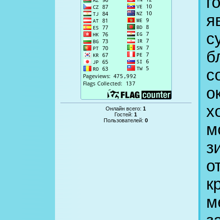
г
я
с
б
с
о
х
Онлайн всего:
1
Гостей:
1
Пользователей:
0
м
з
о
к
м