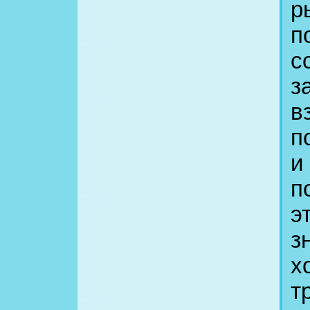
р
п
с
з
в
п
и
п
э
з
х
т