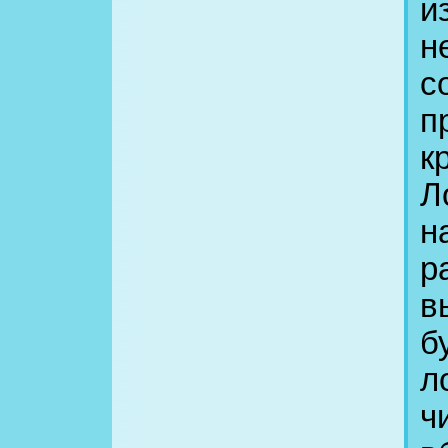
и
н
с
п
к
Л
н
р
в
б
л
ч