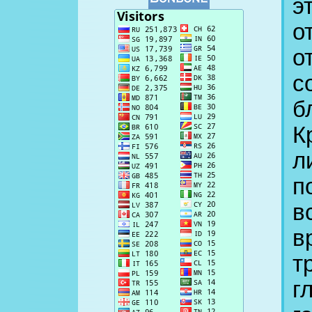
э
о
о
с
б
К
л
п
в
в
т
г