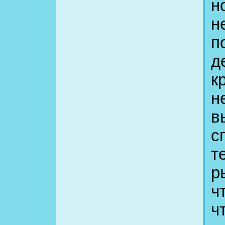
н
н
п
д
к
н
в
с
т
р
ч
ч