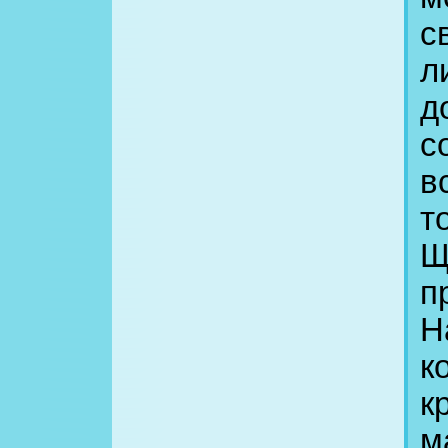
с
л
д
с
в
т
Щ
п
Н
к
к
м