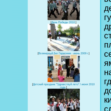
д
г
[
День Победы 2010.
]
д
с
п
с
[
Всемирный Бег Гармонии - июнь 2009 г.
]
я
н
г
[
Детский праздник "Здравствуй лето".! июня 2010
года.
]
д
к
с