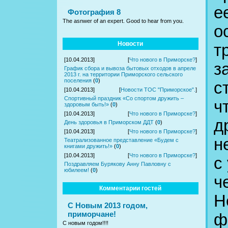
е
Фотография 8
The asnwer of an expert. Good to hear from you.
о
Новости
т
[10.04.2013]
[
Что нового в Приморске?
]
з
График сбора и вывоза бытовых отходов в апреле
2013 г. на территории Приморского сельского
поселения
(
0
)
с
[10.04.2013]
[
Новости ТОС "Приморское".
]
Спортивный праздник «Со спортом дружить –
ч
здоровым быть!»
(
0
)
[10.04.2013]
[
Что нового в Приморске?
]
д
День здоровья в Приморском ДДТ
(
0
)
[10.04.2013]
[
Что нового в Приморске?
]
н
Театрализованное представление «Будем с
книгами дружить!»
(
0
)
[10.04.2013]
[
Что нового в Приморске?
]
с
Поздравляем Бурякову Анну Павловну с
юбилеем!
(
0
)
ч
Комментарии гостей
Н
С Новым 2013 годом,
приморчане!
ф
С новым годом!!!!