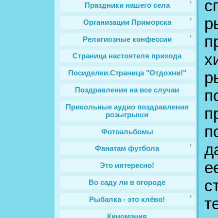
с
Праздники нашего села
р
Организации Приморска
п
Религиозные конфессии
х
Cтраница настоятеля прихода
р
Посиделки.Страница "Отдохни!"
Поздравления на все случаи
п
Прикольные аудио поздравления
п
розыгрыши
п
Фотоальбомы
д
Фанатам футбола
е
Это интересно!
с
Во саду ли в огороде
т
Рыбалка - это клёво!
Киномания