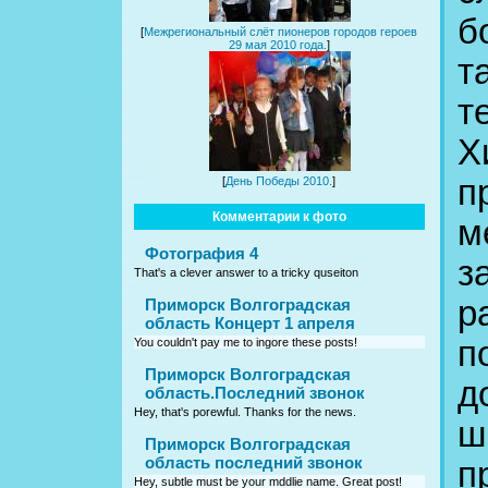
б
[
Межрегиональный слёт пионеров городов героев
29 мая 2010 года.
]
т
т
Х
п
[
День Победы 2010.
]
Комментарии к фото
м
Фотография 4
з
That's a clever answer to a tricky quseiton
р
Приморск Волгоградская
область Концерт 1 апреля
п
You couldn't pay me to ingore these posts!
Приморск Волгоградская
д
область.Последний звонок
Hey, that's porewful. Thanks for the news.
ш
Приморск Волгоградская
область последний звонок
п
Hey, subtle must be your mddlie name. Great post!