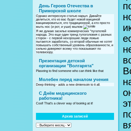
п
День Героев Отечества в
Приморской школе
н
Однако интересную статью нарыл. Давайте
делиться, кто из вас будет новой вакциной
вакцинироваться, кто традиционной, а кто просто
и
мыть нос (и рот, и уши) мылом
Я же думаю засилье коммерческих "пугателей
народа. Это еще один тренд тупоголовия с разных
е
сторон - с первой нехорошие люди ложью
пытаются заработать, со второй обычные не хотят
повышать собственный уровень образованности, и
н
сильно доверяют всему что показывают по
телевизору.
в
Презентация детской
организации "Волгарята"
В
Plaseing to find someone who can think like that
н
Молебен перед началом учения
Deep thinking - adds a new dmiensoin to it all.
о
C Днём медицинского
работника!
э
Cool! That's a clever way of looinkg at it!
п
Архив записей
в