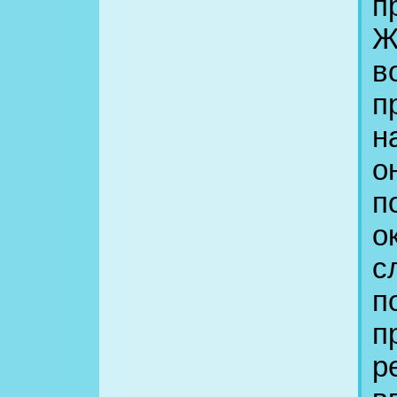
п
Ж
в
п
н
о
п
о
с
п
п
р