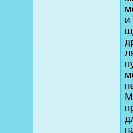
м
и
щ
д
л
п
м
п
М
п
д
н