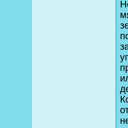
Н
м
з
п
з
у
п
и
д
К
о
н