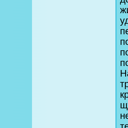
ж
у
п
п
п
п
Н
т
к
щ
н
т