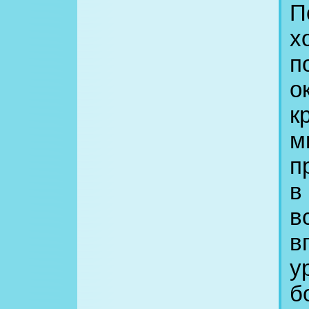
П
х
п
о
к
м
п
в
в
в
у
б