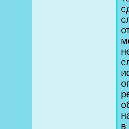
с
с
о
м
н
с
и
о
р
о
н
в