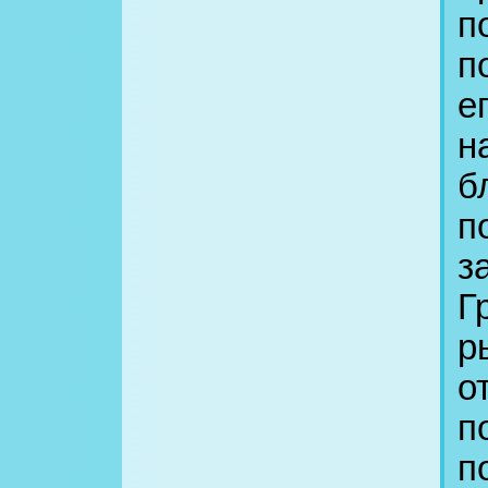
п
п
е
н
б
п
з
Г
р
о
п
п