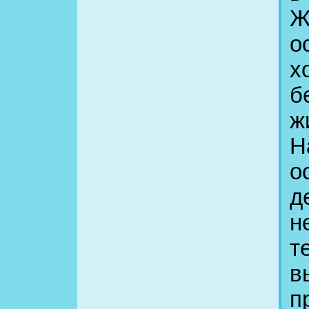
Ж
о
х
б
ж
Н
о
д
н
т
в
п