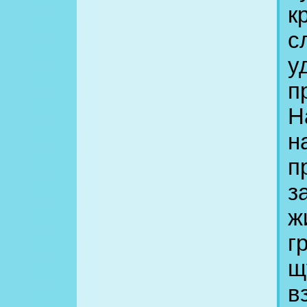
к
с
у
п
Н
н
п
з
ж
г
щ
в