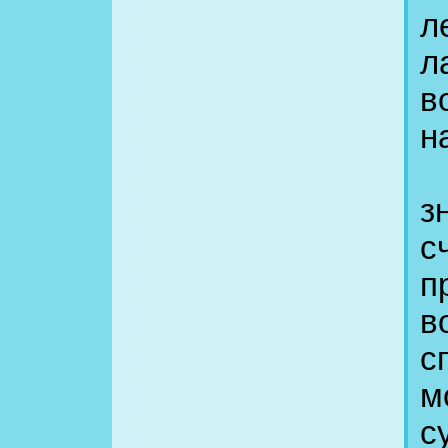
л
л
в
н
Н
з
с
п
в
с
м
с