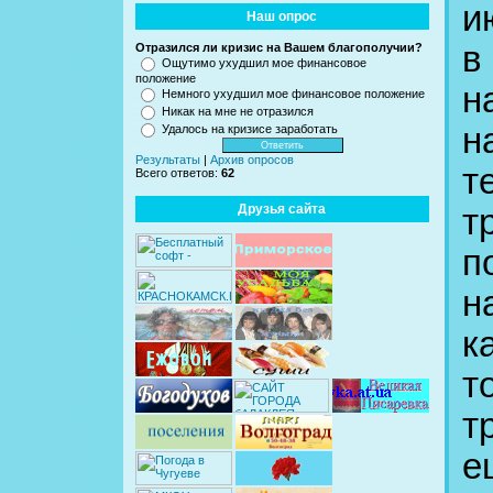
и
Наш опрос
в
Отразился ли кризис на Вашем благополучии?
Ощутимо ухудшил мое финансовое
положение
н
Немного ухудшил мое финансовое положение
Никак на мне не отразился
н
Удалось на кризисе заработать
Результаты
|
Архив опросов
т
Всего ответов:
62
Друзья сайта
т
п
н
к
т
т
е