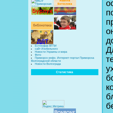
о
п
п
о
д
Естгеофак ВГПИ
Д
сайт Изобильного
Новости Украины и мира
Фото
т
Приморск-инфо. Интернет-портал Приморска
Волгоградской области
Новости Волгограда
у
Статистика
б
к
б
б