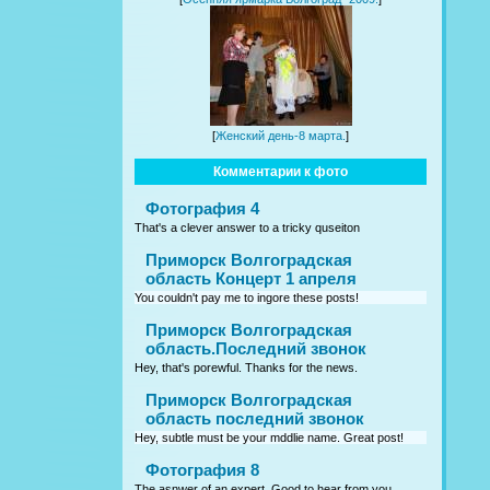
[
Женский день-8 марта.
]
Комментарии к фото
Фотография 4
That's a clever answer to a tricky quseiton
Приморск Волгоградская
область Концерт 1 апреля
You couldn't pay me to ingore these posts!
Приморск Волгоградская
область.Последний звонок
Hey, that's porewful. Thanks for the news.
Приморск Волгоградская
область последний звонок
Hey, subtle must be your mddlie name. Great post!
Фотография 8
The asnwer of an expert. Good to hear from you.