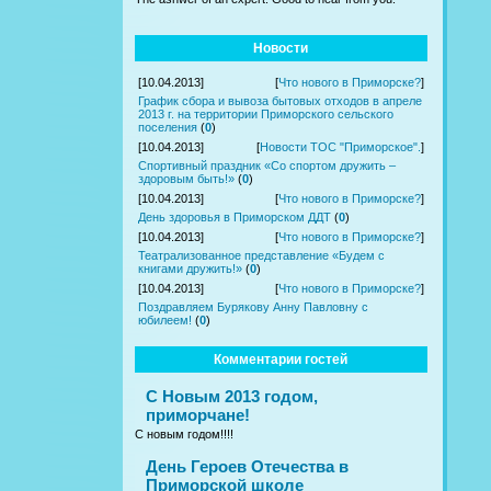
Новости
[10.04.2013]
[
Что нового в Приморске?
]
График сбора и вывоза бытовых отходов в апреле
2013 г. на территории Приморского сельского
поселения
(
0
)
[10.04.2013]
[
Новости ТОС "Приморское".
]
Спортивный праздник «Со спортом дружить –
здоровым быть!»
(
0
)
[10.04.2013]
[
Что нового в Приморске?
]
День здоровья в Приморском ДДТ
(
0
)
[10.04.2013]
[
Что нового в Приморске?
]
Театрализованное представление «Будем с
книгами дружить!»
(
0
)
[10.04.2013]
[
Что нового в Приморске?
]
Поздравляем Бурякову Анну Павловну с
юбилеем!
(
0
)
Комментарии гостей
С Новым 2013 годом,
приморчане!
С новым годом!!!!
День Героев Отечества в
Приморской школе