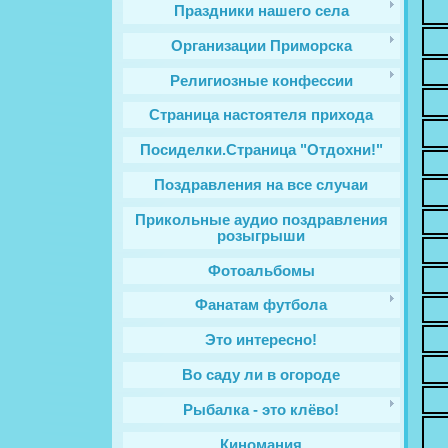
Праздники нашего села
Организации Приморска
Религиозные конфессии
Cтраница настоятеля прихода
Посиделки.Страница "Отдохни!"
Поздравления на все случаи
Прикольные аудио поздравления
розыгрыши
Фотоальбомы
Фанатам футбола
Это интересно!
Во саду ли в огороде
Рыбалка - это клёво!
Киномания