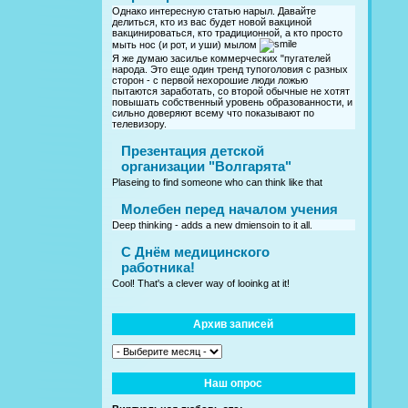
Однако интересную статью нарыл. Давайте
делиться, кто из вас будет новой вакциной
вакцинироваться, кто традиционной, а кто просто
мыть нос (и рот, и уши) мылом
Я же думаю засилье коммерческих "пугателей
народа. Это еще один тренд тупоголовия с разных
сторон - с первой нехорошие люди ложью
пытаются заработать, со второй обычные не хотят
повышать собственный уровень образованности, и
сильно доверяют всему что показывают по
телевизору.
Презентация детской
организации "Волгарята"
Plaseing to find someone who can think like that
Молебен перед началом учения
Deep thinking - adds a new dmiensoin to it all.
C Днём медицинского
работника!
Cool! That's a clever way of looinkg at it!
Архив записей
Наш опрос