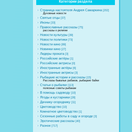
Категории раздела
Страница настоятеля Андрея Самаркина
[202]
Духовные новости
Святые отцы
[37]
Иконы
[33]
Православные рассказы
[75]
рассказы о религии
Новости культуры
[39]
Новости политики
[73]
Новости кино
[89]
Новинки кино
[27]
Лидеры проката
[3]
Российские актёры
[1]
Российские актрисы
[0]
Иностранные актёры
[6]
Иностранные актрисы
[3]
Рыбацкие истории и рассказы
[15]
Рассказы бывалых рабаков, рыбацкие байки
Статьи о рыбалке
[113]
полезные советы рыбакам
В помощь садоводу
[10]
Ягоды и кустарники
[28]
Дачнику-огороднику
[11]
Цветоводство
[10]
Комнатное цветоводство
[1]
Сезонные работы в саду и огороде
[3]
Эротические рассказы
[40]
Разное
[717]