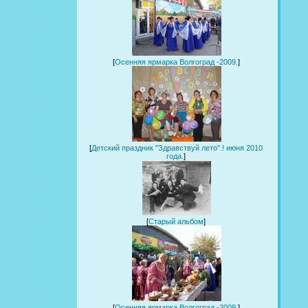
[
Осенняя ярмарка Волгоград -2009.
]
[
Детский праздник "Здравствуй лето".! июня 2010
года.
]
[
Старый альбом
]
[
Осенняя ярмарка Волгоград -2009.
]