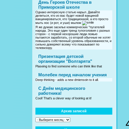
День Героев Отечества в
Приморской школе
Однако интересную статью нарыл. Давайте
делиться, кто из вас будет новой вакциной
вакцинироваться, кто традиционной, а кто просто
мыть нос (и рот, и уши) мылом
Я же думаю засилье коммерческих "пугателей
народа. Это еще один тренд тупоголовия с разных
сторон - с первой нехорошие люди ложью
пытаются заработать, со второй обычные не хотят
повышать собственный уровень образованности, и
сильно доверяют всему что показывают по
телевизору.
Презентация детской
организации "Волгарята"
Plaseing to find someone who can think like that
Молебен перед началом учения
Deep thinking - adds a new dmiensoin to it all.
C Днём медицинского
работника!
Cool! That's a clever way of looinkg at it!
Архив записей