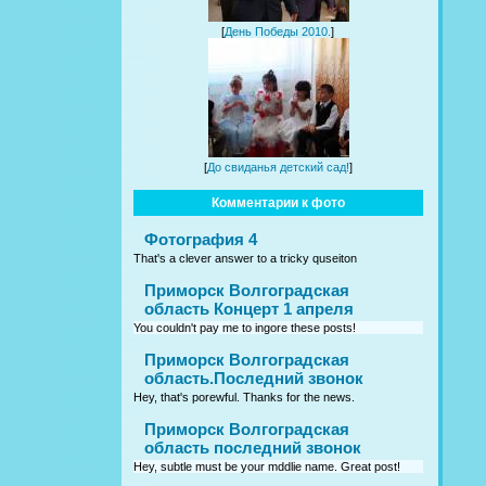
[
День Победы 2010.
]
[
До свиданья детский сад!
]
Комментарии к фото
Фотография 4
That's a clever answer to a tricky quseiton
Приморск Волгоградская
область Концерт 1 апреля
You couldn't pay me to ingore these posts!
Приморск Волгоградская
область.Последний звонок
Hey, that's porewful. Thanks for the news.
Приморск Волгоградская
область последний звонок
Hey, subtle must be your mddlie name. Great post!