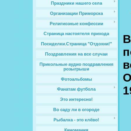
Праздники нашего села
Организации Приморска
Религиозные конфессии
Cтраница настоятеля прихода
В
Посиделки.Страница "Отдохни!"
п
Поздравления на все случаи
в
Прикольные аудио поздравления
розыгрыши
О
Фотоальбомы
1
Фанатам футбола
Это интересно!
Во саду ли в огороде
Рыбалка - это клёво!
Киномания