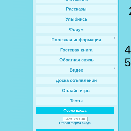
Рассказы
Улыбнись
Форум
Полезная информация
4
Гостевая книга
5
Обратная связь
Видео
Доска объявлений
Онлайн игры
Тесты
Форма входа
Войти через uID
Старая форма входа