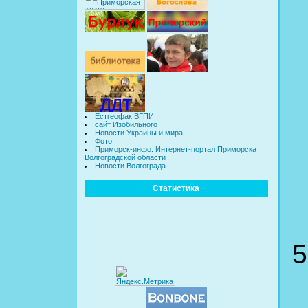
Естгеофак ВГПИ
сайт Изобильного
Новости Украины и мира
Фото
Приморск-инфо. Интернет-портал Приморска
Волгоградской области
Новости Волгограда
Статистика
5