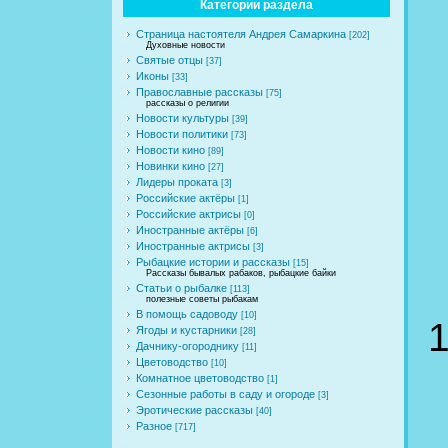
Категории раздела
Страница настоятеля Андрея Самаркина
[202]
Духовные новости
Святые отцы
[37]
Иконы
[33]
Православные рассказы
[75]
рассказы о религии
Новости культуры
[39]
Новости политики
[73]
Новости кино
[89]
Новинки кино
[27]
Лидеры проката
[3]
Российские актёры
[1]
Российские актрисы
[0]
Иностранные актёры
[6]
Иностранные актрисы
[3]
Рыбацкие истории и рассказы
[15]
Рассказы бывалых рабаков, рыбацкие байки
Статьи о рыбалке
[113]
полезные советы рыбакам
В помощь садоводу
[10]
Ягоды и кустарники
[28]
Дачнику-огороднику
[11]
Цветоводство
[10]
Комнатное цветоводство
[1]
Сезонные работы в саду и огороде
[3]
Эротические рассказы
[40]
Разное
[717]