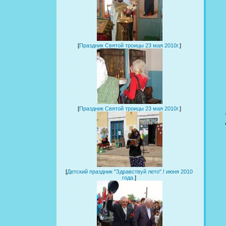
[
Праздник Святой троицы 23 мая 2010г.
]
[
Праздник Святой троицы 23 мая 2010г.
]
[
Детский праздник "Здравствуй лето".! июня 2010
года.
]