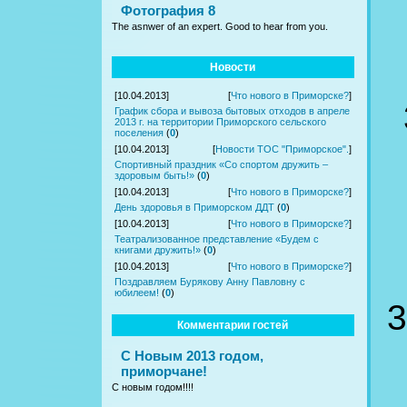
Фотография 8
The asnwer of an expert. Good to hear from you.
Новости
[10.04.2013]
[
Что нового в Приморске?
]
График сбора и вывоза бытовых отходов в апреле
2013 г. на территории Приморского сельского
поселения
(
0
)
[10.04.2013]
[
Новости ТОС "Приморское".
]
Спортивный праздник «Со спортом дружить –
здоровым быть!»
(
0
)
[10.04.2013]
[
Что нового в Приморске?
]
День здоровья в Приморском ДДТ
(
0
)
[10.04.2013]
[
Что нового в Приморске?
]
Театрализованное представление «Будем с
книгами дружить!»
(
0
)
[10.04.2013]
[
Что нового в Приморске?
]
Поздравляем Бурякову Анну Павловну с
юбилеем!
(
0
)
3
Комментарии гостей
С Новым 2013 годом,
приморчане!
С новым годом!!!!