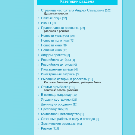
Категории раздела
Страница настоятеля Андрея Самаркина
[202]
Духовные новости
Святые отцы
[37]
Иконы
[33]
Православные рассказы
[75]
рассказы о религии
Новости культуры
[39]
Новости политики
[73]
Новости кино
[89]
Новинки кино
[27]
Лидеры проката
[3]
Российские актёры
[1]
Российские актрисы
[0]
Иностранные актёры
[6]
Иностранные актрисы
[3]
Рыбацкие истории и рассказы
[15]
Рассказы бывалых рабаков, рыбацкие байки
Статьи о рыбалке
[113]
полезные советы рыбакам
В помощь садоводу
[10]
Ягоды и кустарники
[28]
Дачнику-огороднику
[11]
Цветоводство
[10]
Комнатное цветоводство
[1]
Сезонные работы в саду и огороде
[3]
Эротические рассказы
[40]
Разное
[717]