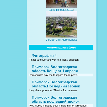
[
День Победы 2010.
]
[
С высоты птичьго полёта
]
Комментарии к фото
Фотография 4
That's a clever answer to a tricky quseiton
Приморск Волгоградская
область Концерт 1 апреля
You couldn't pay me to ingore these posts!
Приморск Волгоградская
область.Последний звонок
Hey, that's porewful. Thanks for the news.
Приморск Волгоградская
область последний звонок
Hey, subtle must be your mddlie name. Great post!