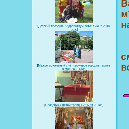
В
м
н
[
Детский праздник "Здравствуй лето".! июня 2010
года.
]
в
[
Межрегиональный слёт пионеров городов героев
29 мая 2010 года.
]
[
Праздник Святой троицы 23 мая 2010г.
]