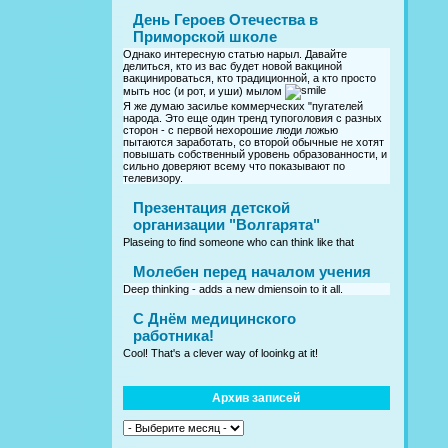
День Героев Отечества в
Приморской школе
Однако интересную статью нарыл. Давайте
делиться, кто из вас будет новой вакциной
вакцинироваться, кто традиционной, а кто просто
мыть нос (и рот, и уши) мылом
Я же думаю засилье коммерческих "пугателей
народа. Это еще один тренд тупоголовия с разных
сторон - с первой нехорошие люди ложью
пытаются заработать, со второй обычные не хотят
повышать собственный уровень образованности, и
сильно доверяют всему что показывают по
телевизору.
Презентация детской
организации "Волгарята"
Plaseing to find someone who can think like that
Молебен перед началом учения
Deep thinking - adds a new dmiensoin to it all.
C Днём медицинского
работника!
Cool! That's a clever way of looinkg at it!
Архив записей