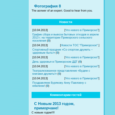
Фотография 8
The asnwer of an expert. Good to hear from you.
Новости
[10.04.2013]
[
Что нового в Приморске?
]
График сбора и вывоза бытовых отходов в апреле
2013 г. на территории Приморского сельского
поселения
(
0
)
[10.04.2013]
[
Новости ТОС "Приморское".
]
Спортивный праздник «Со спортом дружить –
здоровым быть!»
(
0
)
[10.04.2013]
[
Что нового в Приморске?
]
День здоровья в Приморском ДДТ
(
0
)
[10.04.2013]
[
Что нового в Приморске?
]
Театрализованное представление «Будем с
книгами дружить!»
(
0
)
[10.04.2013]
[
Что нового в Приморске?
]
Поздравляем Бурякову Анну Павловну с
юбилеем!
(
0
)
Комментарии гостей
С Новым 2013 годом,
приморчане!
С новым годом!!!!