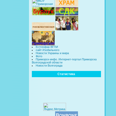
Естгеофак ВГПИ
сайт Изобильного
Новости Украины и мира
Фото
Приморск-инфо. Интернет-портал Приморска
Волгоградской области
Новости Волгограда
Статистика