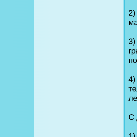
2)
ма
3
гр
п
4)
те
ле
С 
1)