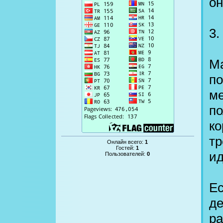
он
3.
Ма
по
ме
по
ко
тр
Онлайн всего:
1
Гостей:
1
ид
Пользователей:
0
Ес
де
ра