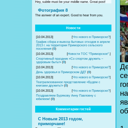
Hey, subtle must be your mddlie name. Great post!
Фотография 8
The asnwer of an expert. Good to hear from you.
Новости
[10.04.2013]
[
Что нового в Приморске?
]
График сбора и вывоза бытовых отходов в апреле
2013 г. на территории Приморского сельского
поселения
(
0
)
[10.04.2013]
[
Новости ТОС "Приморское".
]
Спортивный праздник «Со спортом дружить –
здоровым быть!»
(
0
)
Де
[10.04.2013]
[
Что нового в Приморске?
]
День здоровья в Приморском ДДТ
(
0
)
се
[10.04.2013]
[
Что нового в Приморске?
]
го
Театрализованное представление «Будем с
книгами дружить!»
(
0
)
на
[10.04.2013]
[
Что нового в Приморске?
]
Поздравляем Бурякову Анну Павловну с
юбилеем!
(
0
)
яв
об
Комментарии гостей
С Новым 2013 годом,
приморчане!