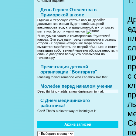
1.
С новым годом!!!!
День Героев Отечества в
Приморской школе
Др
Однако интересную статью нарыл. Давайте
делиться, кто из вас будет новой вакциной
ед
вакцинироваться, кто традиционной, а кто просто
мыть нос (и рот, и уши) мылом
пл
Я же думаю засилье коммерческих "пугателей
народа. Это еще один тренд тупоголовия с разных
сторон - с первой нехорошие люди ложью
сл
пытаются заработать, со второй обычные не хотят
повышать собственный уровень образованности, и
сильно доверяют всему что показывают по
пр
телевизору.
пр
Презентация детской
организации "Волгарята"
с 
Plaseing to find someone who can think like that
кл
Молебен перед началом учения
Deep thinking - adds a new dmiensoin to it all.
пр
C Днём медицинского
ль
работника!
ме
Cool! That's a clever way of looinkg at it!
Ск
Архив записей
по