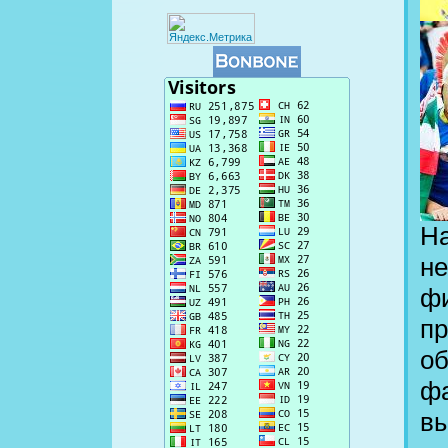
На
не
фи
пр
об
фа
вы