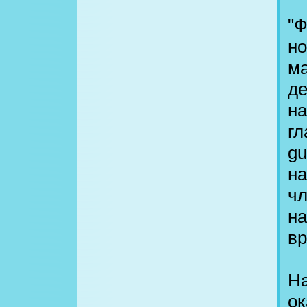
"Ф
н
ма
де
на
гл
gu
на
чл
на
вр
На
о