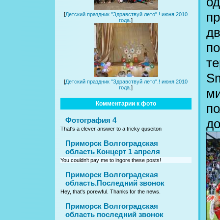
од
пр
[
Детский праздник "Здравствуй лето".! июня 2010
года.
]
дв
по
те
Sm
[
Детский праздник "Здравствуй лето".! июня 2010
года.
]
ми
Комментарии к фото
по
Фотография 4
до
That's a clever answer to a tricky quseiton
Приморск Волгоградская
область Концерт 1 апреля
You couldn't pay me to ingore these posts!
Приморск Волгоградская
область.Последний звонок
Hey, that's porewful. Thanks for the news.
Приморск Волгоградская
область последний звонок