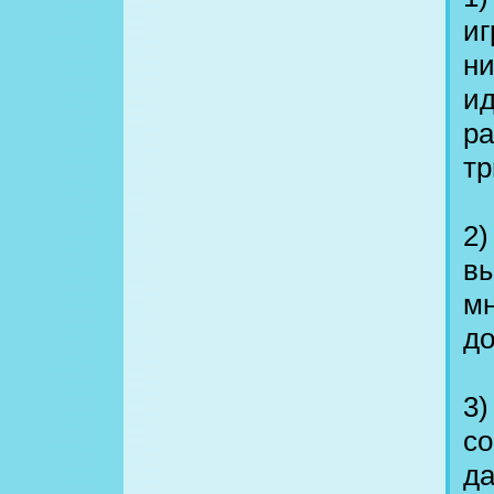
иг
ни
ид
ра
тр
2)
вы
мн
до
3
со
да