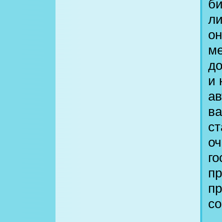
би
ли
он
ме
до
и 
ав
ва
ст
оч
го
пр
пр
со