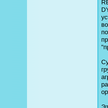
R
DY
ус
во
по
пр
"п
Су
гр
аг
р
ор
Эт