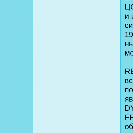
ЦС
и 
си
19
ны
мо
R
вс
по
я
DY
FR
об