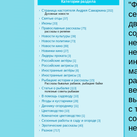
Категории раздела
"Ф
Страница настоятеля Андрея Самаркина
[202]
се
Духовные новости
Святые отцы
[37]
дв
Иконы
[33]
Православные рассказы
[75]
со
рассказы о религии
Новости культуры
[39]
не
Новости политики
[73]
Новости кино
[89]
не
Новинки кино
[27]
Лидеры проката
[3]
ин
Российские актёры
[1]
Российские актрисы
[0]
м
Иностранные актёры
[6]
Иностранные актрисы
[3]
ра
Рыбацкие истории и рассказы
[15]
Рассказы бывалых рабаков, рыбацкие байки
ве
Статьи о рыбалке
[113]
полезные советы рыбакам
В помощь садоводу
вы
[10]
Ягоды и кустарники
[28]
Дачнику-огороднику
с 
[11]
Цветоводство
[10]
со
Комнатное цветоводство
[1]
Сезонные работы в саду и огороде
[3]
не
Эротические рассказы
[40]
Разное
[717]