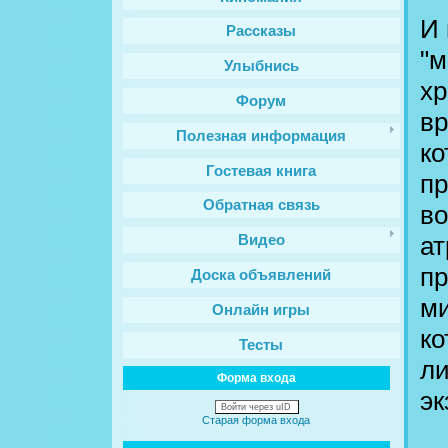
И 
Рассказы
"м
Улыбнись
хр
Форум
вр
Полезная информация
ко
Гостевая книга
пр
Обратная связь
во
ат
Видео
пр
Доска объявлений
ми
Онлайн игры
ко
Тесты
ли
Форма входа
эк
Войти через uID
Старая форма входа