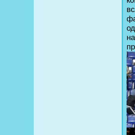
ко
вс
фа
од
на
пр