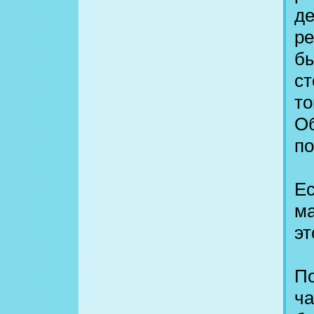
де
ре
бы
ст
то
Об
по
Ес
ма
эт
По
ча