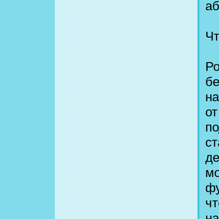
аб
Ч
Ро
бе
на
от
п
ст
де
мо
фу
чт
на