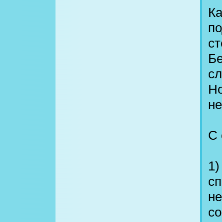
Ка
по
ст
Бе
сл
Но
не
С 
1)
сп
не
со