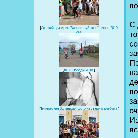
по
С 
[
Детский праздник "Здравствуй лето".! июня 2010
то
года.
]
со
за
По
на
[
День Победы 2010.
]
де
по
за
оч
[
Приморская больница - фото из старого альбома.
]
Ис
вс