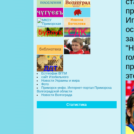
ст
пр
Иг
ос
за
"Н
го
пр
эт
Естгеофак ВГПИ
сайт Изобильного
Новости Украины и мира
Фото
Приморск-инфо. Интернет-портал Приморска
Волгоградской области
Новости Волгограда
Статистика