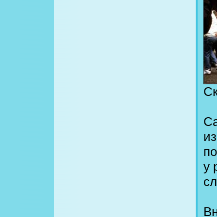
Ск
Са
из
по
у 
сл
Вн