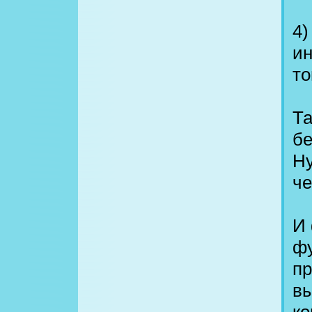
4)
ин
то
Та
бе
Ну
че
И 
фу
пр
вы