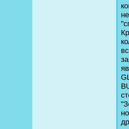
ко
не
"с
Кр
ко
вс
за
яв
G
BU
ст
"З
но
др