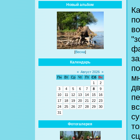
Новый альбом
Ка
по
во
"з
фа
[
Весна
]
за
Календарь
по
«
Август 2026
»
мн
Пн
Вт
Ср
Чт
Пт
Сб
Вс
1
2
дв
3
4
5
6
7
8
9
пе
10
11
12
13
14
15
16
17
18
19
20
21
22
23
вс
24
25
26
27
28
29
30
31
су
то
Фотогалерея
сц