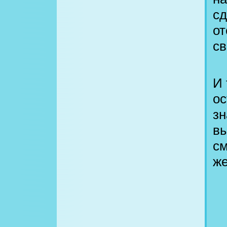
сд
от
св
И 
ос
зн
вы
см
ж