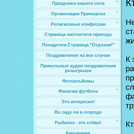
К
Праздники нашего села
Организации Приморска
Не
Религиозные конфессии
ст
Cтраница настоятеля прихода
жи
Посиделки.Страница "Отдохни!"
Поздравления на все случаи
К 
Прикольные аудио поздравления
ра
розыгрыши
пр
Фотоальбомы
сл
Фанатам футбола
фа
Это интересно!
тр
Во саду ли в огороде
Кт
Рыбалка - это клёво!
Киномания