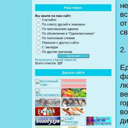
не
Наш опрос
вс
Вы зашли на наш сайт:
Случайно
от
По совету друзей и знакомых
По приглашению админа
св
По объявлению в "Одноклассниках"
По поисковым словам
Перешли с другого сайта
2.
С закладок
По другим причинам
Результаты
|
Архив опросов
Всего ответов:
127
Ед
Друзья сайта
фа
лю
ве
го
во
ди