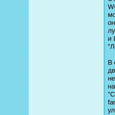
W
мо
он
лу
и 
"Л
В 
дв
не
на
"С
fa
ул