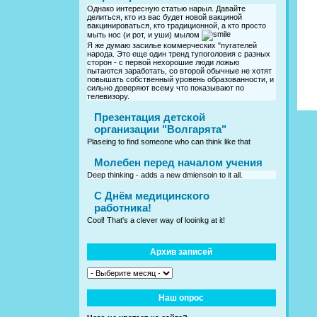
Однако интересную статью нарыл. Давайте
делиться, кто из вас будет новой вакциной
вакцинироваться, кто традиционной, а кто просто
мыть нос (и рот, и уши) мылом
Я же думаю засилье коммерческих "пугателей
народа. Это еще один тренд тупоголовия с разных
сторон - с первой нехорошие люди ложью
пытаются заработать, со второй обычные не хотят
повышать собственный уровень образованности, и
сильно доверяют всему что показывают по
телевизору.
Презентация детской
организации "Волгарята"
Plaseing to find someone who can think like that
Молебен перед началом учения
Deep thinking - adds a new dmiensoin to it all.
C Днём медицинского
работника!
Cool! That's a clever way of looinkg at it!
Архив записей
Наш опрос