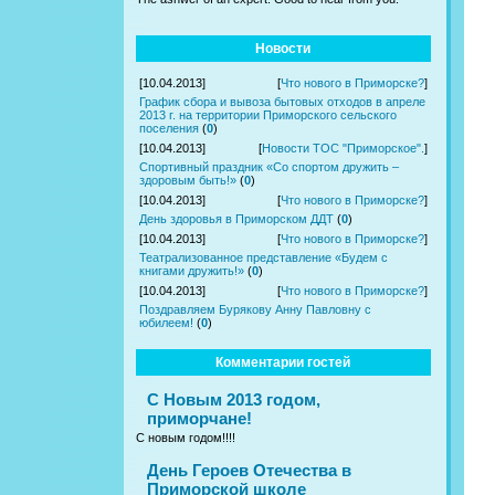
Новости
[10.04.2013]
[
Что нового в Приморске?
]
График сбора и вывоза бытовых отходов в апреле
2013 г. на территории Приморского сельского
поселения
(
0
)
[10.04.2013]
[
Новости ТОС "Приморское".
]
Спортивный праздник «Со спортом дружить –
здоровым быть!»
(
0
)
[10.04.2013]
[
Что нового в Приморске?
]
День здоровья в Приморском ДДТ
(
0
)
[10.04.2013]
[
Что нового в Приморске?
]
Театрализованное представление «Будем с
книгами дружить!»
(
0
)
[10.04.2013]
[
Что нового в Приморске?
]
Поздравляем Бурякову Анну Павловну с
юбилеем!
(
0
)
Комментарии гостей
С Новым 2013 годом,
приморчане!
С новым годом!!!!
День Героев Отечества в
Приморской школе