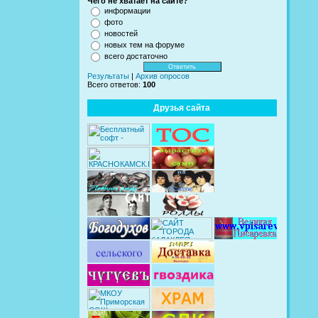
Чего не хватает на сайте?
информации
фото
новостей
новых тем на форуме
всего достаточно
Результаты
|
Архив опросов
Всего ответов:
100
Друзья сайта