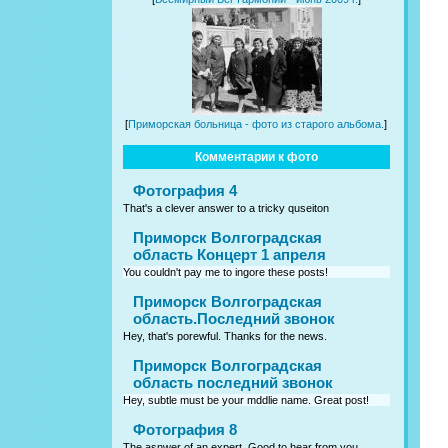
[
Приморская больница - фото из старого альбома.
]
Комментарии к фото
Фотография 4
That's a clever answer to a tricky quseiton
Приморск Волгоградская
область Концерт 1 апреля
You couldn't pay me to ingore these posts!
Приморск Волгоградская
область.Последний звонок
Hey, that's porewful. Thanks for the news.
Приморск Волгоградская
область последний звонок
Hey, subtle must be your mddlie name. Great post!
Фотография 8
The asnwer of an expert. Good to hear from you.