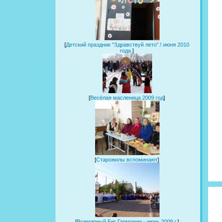
[
Детский праздник "Здравствуй лето".! июня 2010
года.
]
[
Весёлая масленица 2009 год
]
[
Старожилы вспоминают
]
[
Всемирный Бег Гармонии - июнь 2009 г.
]