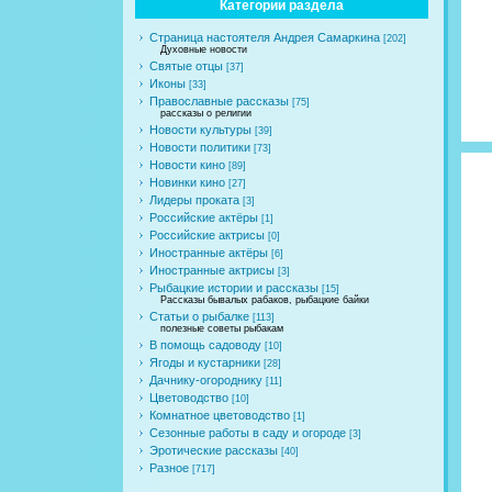
Категории раздела
Страница настоятеля Андрея Самаркина
[202]
Духовные новости
Святые отцы
[37]
Иконы
[33]
Православные рассказы
[75]
рассказы о религии
Новости культуры
[39]
Новости политики
[73]
Новости кино
[89]
Новинки кино
[27]
Лидеры проката
[3]
Российские актёры
[1]
Российские актрисы
[0]
Иностранные актёры
[6]
Иностранные актрисы
[3]
Рыбацкие истории и рассказы
[15]
Рассказы бывалых рабаков, рыбацкие байки
Статьи о рыбалке
[113]
полезные советы рыбакам
В помощь садоводу
[10]
Ягоды и кустарники
[28]
Дачнику-огороднику
[11]
Цветоводство
[10]
Комнатное цветоводство
[1]
Сезонные работы в саду и огороде
[3]
Эротические рассказы
[40]
Разное
[717]