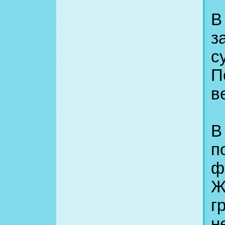
В
з
с
П
в
В
п
ф
Ж
г
н