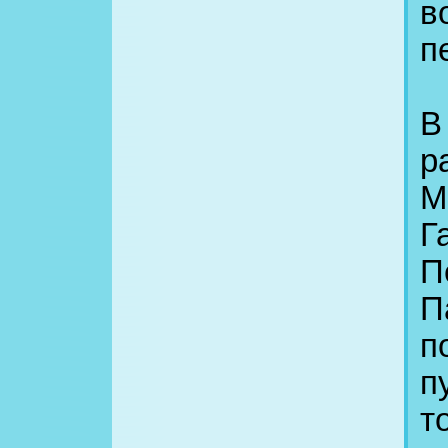
в
п
В
р
М
Г
П
П
п
п
т