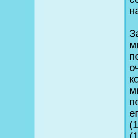
н
З
м
п
о
к
м
п
е
(
(