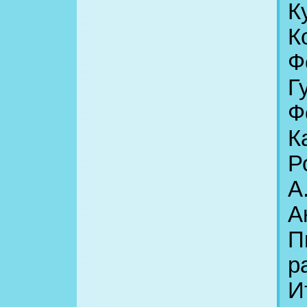
К
К
Ф
Г
Ф
К
Р
А
А
П
р
И