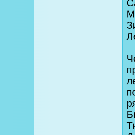
С
М
З
Л
Ч
п
л
п
р
Б
Т