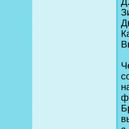
Д
З
Д
К
В
Ч
с
н
ф
Б
в