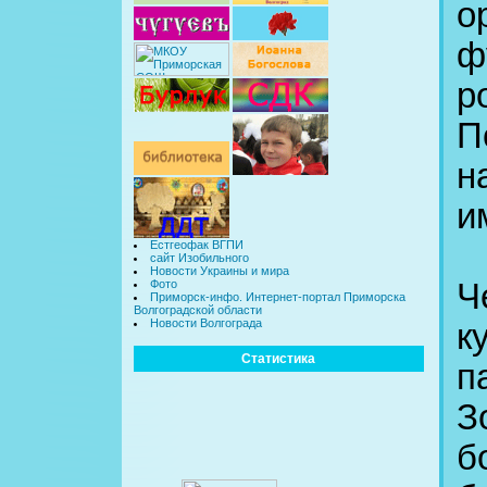
о
ф
р
П
н
и
Естгеофак ВГПИ
сайт Изобильного
Новости Украины и мира
Ч
Фото
Приморск-инфо. Интернет-портал Приморска
Волгоградской области
Новости Волгограда
к
Статистика
п
З
б