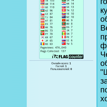
г
к
о
В
п
ф
Ч
о
Онлайн всего:
1
Гостей:
1
Пользователей:
0
"
з
п
х