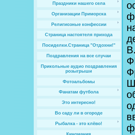
о
Праздники нашего села
ф
Организации Приморска
Религиозные конфессии
н
Cтраница настоятеля прихода
д
Посиделки.Страница "Отдохни!"
В
Поздравления на все случаи
Ф
Прикольные аудио поздравления
Ф
розыгрыши
Ш
Фотоальбомы
о
Фанатам футбола
Это интересно!
о
Во саду ли в огороде
в
Рыбалка - это клёво!
ф
Киномания