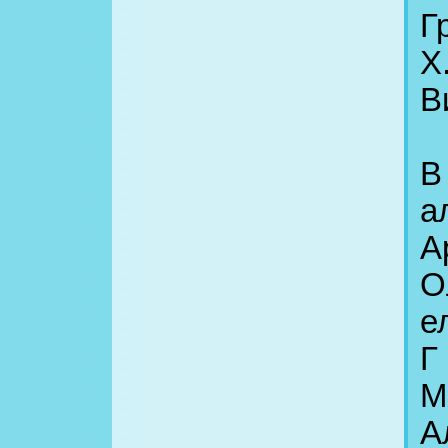
Г
Х
В
В
а
А
О
е
Г
М
А