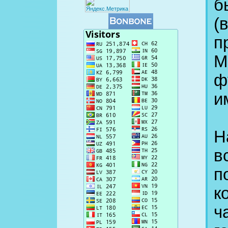
б
(
п
М
ф
и
Н
в
п
к
ч