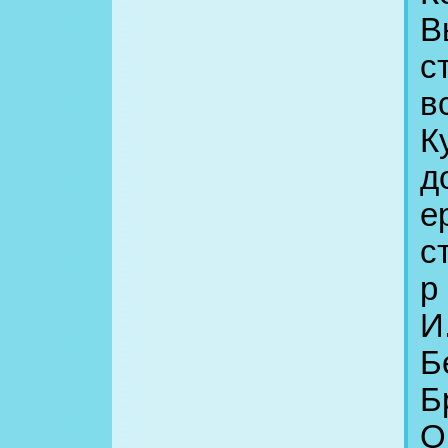
В
с
в
К
д
е
с
р
И
Б
Б
О