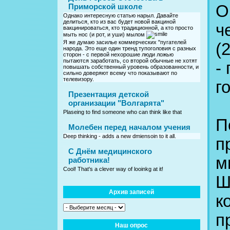
О
Приморской школе
Однако интересную статью нарыл. Давайте
делиться, кто из вас будет новой вакциной
ч
вакцинироваться, кто традиционной, а кто просто
мыть нос (и рот, и уши) мылом
Я же думаю засилье коммерческих "пугателей
(
народа. Это еще один тренд тупоголовия с разных
сторон - с первой нехорошие люди ложью
пытаются заработать, со второй обычные не хотят
-
повышать собственный уровень образованности, и
сильно доверяют всему что показывают по
телевизору.
г
Презентация детской
организации "Волгарята"
Plaseing to find someone who can think like that
П
Молебен перед началом учения
Deep thinking - adds a new dmiensoin to it all.
п
C Днём медицинского
м
работника!
Cool! That's a clever way of looinkg at it!
Ш
Архив записей
к
п
Наш опрос