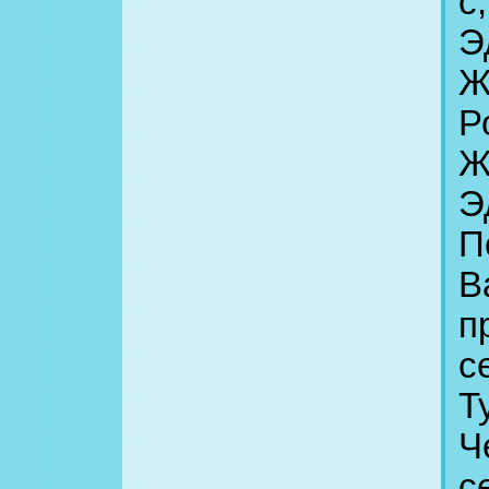
с
Э
Ж
Р
Ж
Э
П
В
п
с
Т
Ч
с