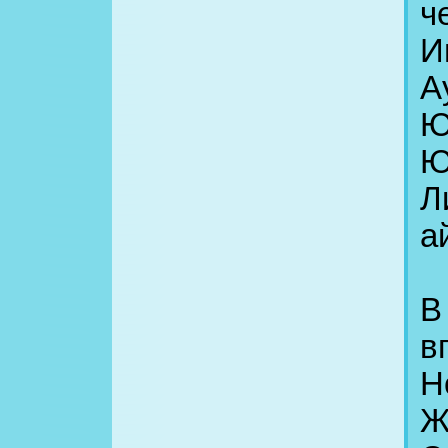
ч
И
А
Ю
Ю
Л
а
В
в
Н
Ж