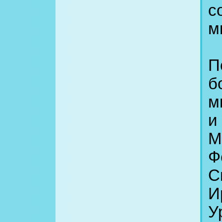
с
м
П
б
м
и
М
Ф
С
И
У