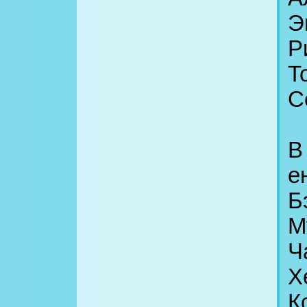
Э
Р
Т
С
В
е
Б
М
Ч
Х
К