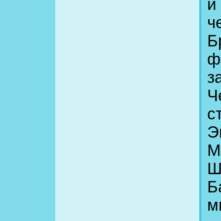
и
ч
Б
ф
з
Ч
с
Э
М
Ш
Б
м