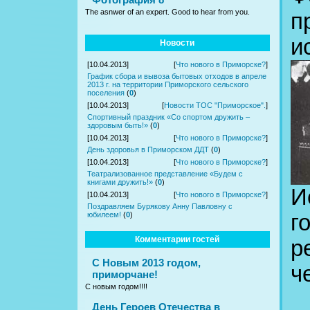
The asnwer of an expert. Good to hear from you.
п
и
Новости
[10.04.2013]
[
Что нового в Приморске?
]
График сбора и вывоза бытовых отходов в апреле
2013 г. на территории Приморского сельского
поселения
(
0
)
[10.04.2013]
[
Новости ТОС "Приморское".
]
Спортивный праздник «Со спортом дружить –
здоровым быть!»
(
0
)
[10.04.2013]
[
Что нового в Приморске?
]
День здоровья в Приморском ДДТ
(
0
)
[10.04.2013]
[
Что нового в Приморске?
]
Театрализованное представление «Будем с
книгами дружить!»
(
0
)
И
[10.04.2013]
[
Что нового в Приморске?
]
Поздравляем Бурякову Анну Павловну с
г
юбилеем!
(
0
)
Комментарии гостей
р
С Новым 2013 годом,
ч
приморчане!
С новым годом!!!!
День Героев Отечества в