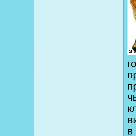
г
п
п
ч
к
в
в