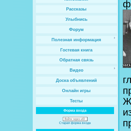
ф
Рассказы
Улыбнись
Форум
Полезная информация
Гостевая книга
Обратная связь
Видео
г
Доска объявлений
п
Онлайн игры
Ж
Тесты
и
Форма входа
Войти через uID
п
Старая форма входа