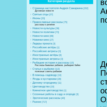
в
Категории раздела
Страница настоятеля Андрея Самаркина
А
[202]
Духовные новости
Святые отцы
[37]
п
Иконы
[33]
Православные рассказы
[75]
рассказы о религии
Новости культуры
[39]
Новости политики
[73]
Новости кино
[89]
Новинки кино
[27]
Лидеры проката
[3]
Российские актёры
[1]
Российские актрисы
[0]
Иностранные актёры
[6]
Иностранные актрисы
[3]
Д
Рыбацкие истории и рассказы
[15]
Рассказы бывалых рабаков, рыбацкие байки
Статьи о рыбалке
[113]
П
полезные советы рыбакам
В помощь садоводу
[10]
Ягоды и кустарники
с
[28]
Дачнику-огороднику
[11]
Цветоводство
[10]
о
Комнатное цветоводство
[1]
Сезонные работы в саду и огороде
[3]
О
Эротические рассказы
[40]
Разное
[717]