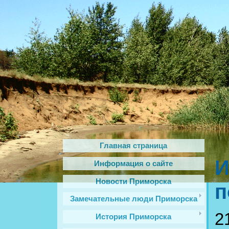
Главная страница
И
Информация о сайте
Новости Приморска
п
Замечательные люди Приморска
2
История Приморска