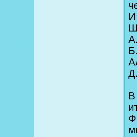
ч
И
Ш
А
Б
А
Д
В
и
Ф
м