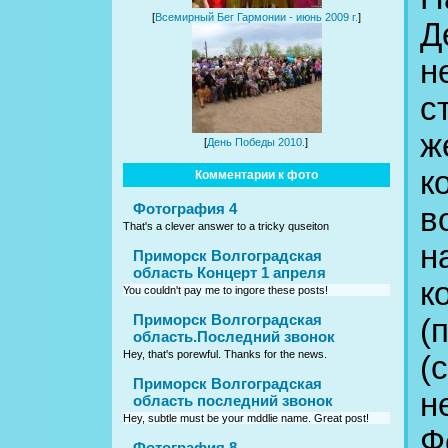
[
Всемирный Бег Гармонии - июнь 2009 г.
]
Д
н
с
ж
[
День Победы 2010.
]
к
Комментарии к фото
Фотография 4
в
That's a clever answer to a tricky quseiton
н
Приморск Волгоградская
область Концерт 1 апреля
к
You couldn't pay me to ingore these posts!
Приморск Волгоградская
(
область.Последний звонок
Hey, that's porewful. Thanks for the news.
(
Приморск Волгоградская
н
область последний звонок
Hey, subtle must be your mddlie name. Great post!
Ф
Фотография 8