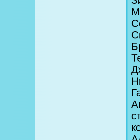
З
М
С
С
Б
Т
Д
Н
Г
А
с
к
А