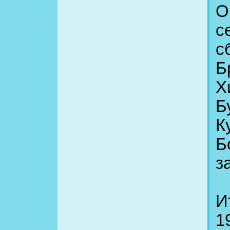
О
с
с
Б
Х
Б
К
Б
з
И
1