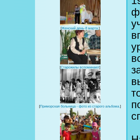
1
ф
у
[
Женский день-8 марта.
]
в
у
в
з
[
Старожилы вспоминают
]
в
т
п
[
Приморская больница - фото из старого альбома.
]
с
Н