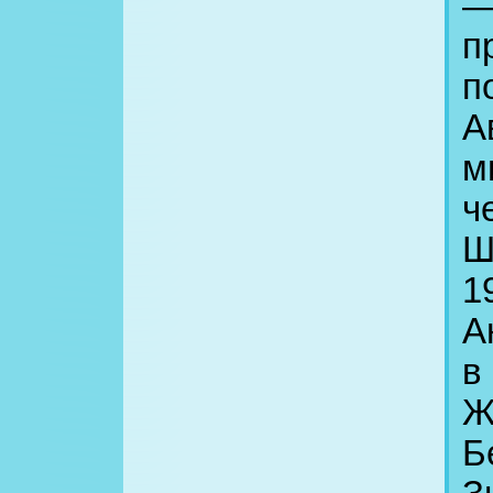
—
п
п
А
м
ч
Ш
1
А
в
Ж
Б