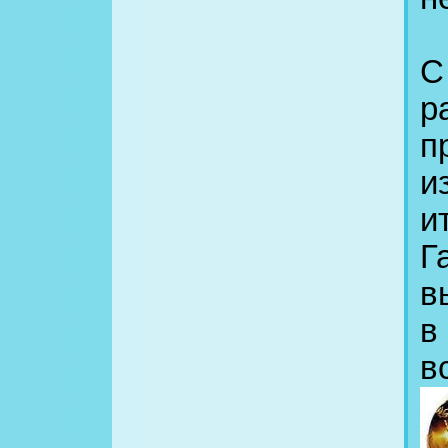
С
р
п
и
и
Г
в
в
в