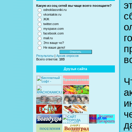
э
Какую из соц сетей вы чаще всего посещаете?
odnoklassniki.ru
с
vkontakte.ru
ЖЖ
о
twitter.com
myspase.com
facebook.com
г
mail.ru
Это ваще чо?
п
Не ваше дело!
Результаты
|
Архив опросов
в
Всего ответов:
103
Друзья сайта
Ч
а
и
ч
д