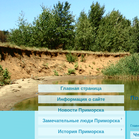
Главная страница
По
Информация о сайте
Новости Приморска
Замечательные люди Приморска
Глав
История Приморска
Чт