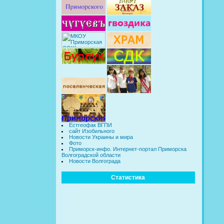
Естгеофак ВГПИ
сайт Изобильного
Новости Украины и мира
Фото
Приморск-инфо. Интернет-портал Приморска
Волгоградской области
Новости Волгограда
Статистика