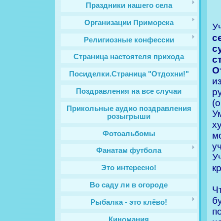
Праздники нашего села
Организации Приморска
У
с
Религиозные конфессии
с
Cтраница настоятеля прихода
с
О
Посиделки.Страница "Отдохни!"
и
р
Поздравления на все случаи
(
Прикольные аудио поздравления
У
розыгрыши
х
Фотоальбомы
м
у
Фанатам футбола
У
к
Это интересно!
Во саду ли в огороде
Ч
б
Рыбалка - это клёво!
п
Киномания