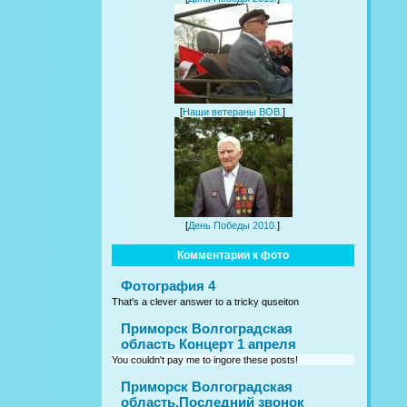
[
Наши ветераны ВОВ.
]
[
День Победы 2010.
]
Комментарии к фото
Фотография 4
That's a clever answer to a tricky quseiton
Приморск Волгоградская
область Концерт 1 апреля
You couldn't pay me to ingore these posts!
Приморск Волгоградская
область.Последний звонок