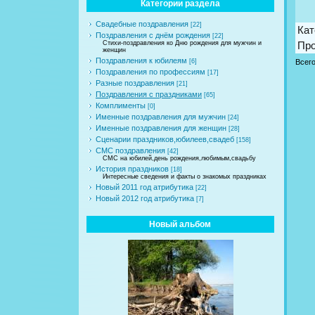
Категории раздела
Свадебные поздравления
[22]
Кат
Поздравления с днём рождения
[22]
Стихи-поздравления ко Дню рождения для мужчин и
Пр
женщин
Поздравления к юбилеям
Всег
[6]
Поздравления по профессиям
[17]
Разные поздравления
[21]
Поздравления с праздниками
[65]
Комплименты
[0]
Именные поздравления для мужчин
[24]
Именные поздравления для женщин
[28]
Сценарии праздников,юбилеев,свадеб
[158]
СМС поздравления
[42]
СМС на юбилей,день рождения,любимым,свадьбу
История праздников
[18]
Интересные сведения и факты о знакомых праздниках
Новый 2011 год атрибутика
[22]
Новый 2012 год атрибутика
[7]
Новый альбом