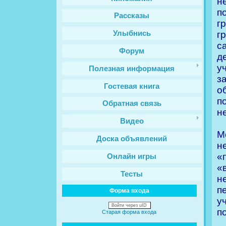
н
п
Рассказы
г
г
Улыбнись
с
Форум
д
у
Полезная информация
з
Гостевая книга
о
п
Обратная связь
н
Видео
М
Доска объявлений
н
«
Онлайн игры
«
Тесты
н
п
Форма входа
у
Войти через uID
п
Старая форма входа