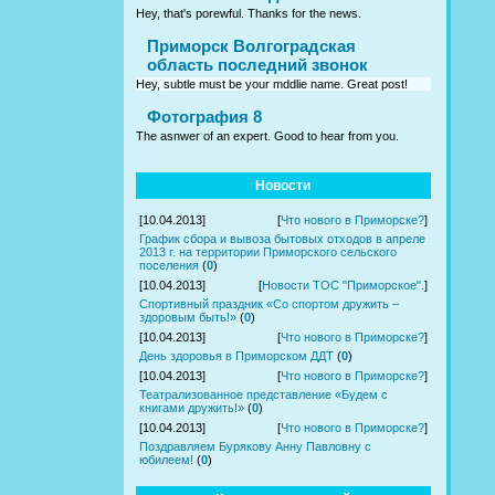
Hey, that's porewful. Thanks for the news.
Приморск Волгоградская
область последний звонок
Hey, subtle must be your mddlie name. Great post!
Фотография 8
The asnwer of an expert. Good to hear from you.
Новости
[10.04.2013]
[
Что нового в Приморске?
]
График сбора и вывоза бытовых отходов в апреле
2013 г. на территории Приморского сельского
поселения
(
0
)
[10.04.2013]
[
Новости ТОС "Приморское".
]
Спортивный праздник «Со спортом дружить –
здоровым быть!»
(
0
)
[10.04.2013]
[
Что нового в Приморске?
]
День здоровья в Приморском ДДТ
(
0
)
[10.04.2013]
[
Что нового в Приморске?
]
Театрализованное представление «Будем с
книгами дружить!»
(
0
)
[10.04.2013]
[
Что нового в Приморске?
]
Поздравляем Бурякову Анну Павловну с
юбилеем!
(
0
)