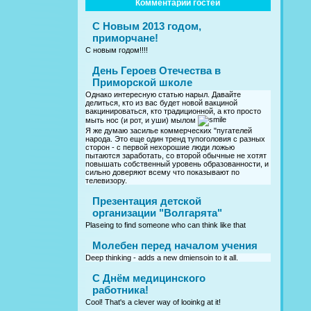
Комментарии гостей
С Новым 2013 годом,
приморчане!
С новым годом!!!!
День Героев Отечества в
Приморской школе
Однако интересную статью нарыл. Давайте
делиться, кто из вас будет новой вакциной
вакцинироваться, кто традиционной, а кто просто
мыть нос (и рот, и уши) мылом
Я же думаю засилье коммерческих "пугателей
народа. Это еще один тренд тупоголовия с разных
сторон - с первой нехорошие люди ложью
пытаются заработать, со второй обычные не хотят
повышать собственный уровень образованности, и
сильно доверяют всему что показывают по
телевизору.
Презентация детской
организации "Волгарята"
Plaseing to find someone who can think like that
Молебен перед началом учения
Deep thinking - adds a new dmiensoin to it all.
C Днём медицинского
работника!
Cool! That's a clever way of looinkg at it!