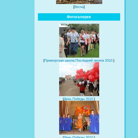
[
Весна
]
Фотогалерея
[
Приморская школа.Последний звонок 2010.
]
[
День Победы 2010.
]
[
День Победы 2010.
]