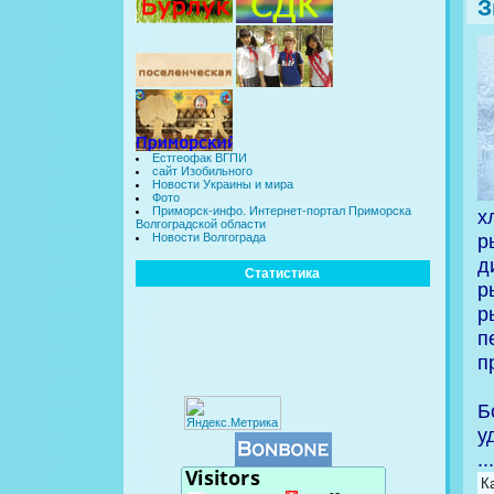
З
Естгеофак ВГПИ
сайт Изобильного
Новости Украины и мира
Фото
Приморск-инфо. Интернет-портал Приморска
х
Волгоградской области
р
Новости Волгограда
д
Статистика
р
р
п
п
Б
у
..
К