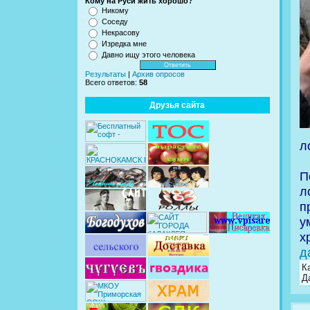
Кому на Руси жить хорошо?
Никому
Соседу
Некрасову
Изредка мне
Давно ищу этого человека
Результаты
|
Архив опросов
Всего ответов:
58
Друзья сайта
л
П
л
п
у
х
д
К
Д