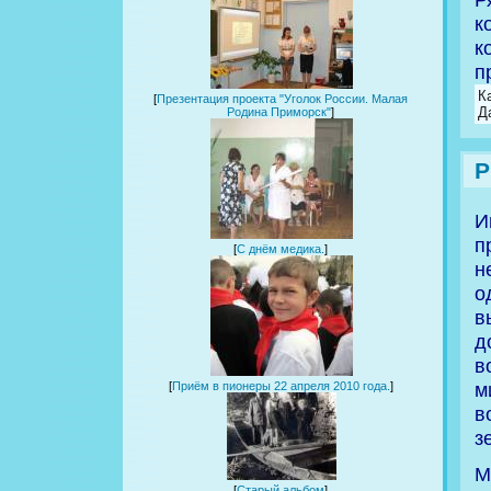
к
к
п
К
[
Презентация проекта "Уголок России. Малая
Д
Родина Приморск"
]
Р
И
п
[
С днём медика.
]
н
о
в
д
в
м
[
Приём в пионеры 22 апреля 2010 года.
]
в
з
М
[
Старый альбом
]