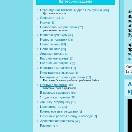
Категории раздела
Страница настоятеля Андрея Самаркина
[202]
З
Духовные новости
и
Святые отцы
[37]
ры
Иконы
[33]
о
Православные рассказы
[75]
по
рассказы о религии
б
Новости культуры
[39]
- 
Новости политики
[73]
п
Новости кино
[89]
пр
Новинки кино
[27]
ло
Лидеры проката
[3]
д
Российские актёры
[1]
Российские актрисы
[0]
Кат
Иностранные актёры
[6]
17.
Иностранные актрисы
[3]
Рыбацкие истории и рассказы
[15]
Рассказы бывалых рабаков, рыбацкие байки
А
Статьи о рыбалке
[113]
полезные советы рыбакам
к
В помощь садоводу
[10]
Ягоды и кустарники
[28]
Дачнику-огороднику
[11]
Цветоводство
[10]
Комнатное цветоводство
[1]
Сезонные работы в саду и огороде
[3]
Эротические рассказы
[40]
Разное
[717]