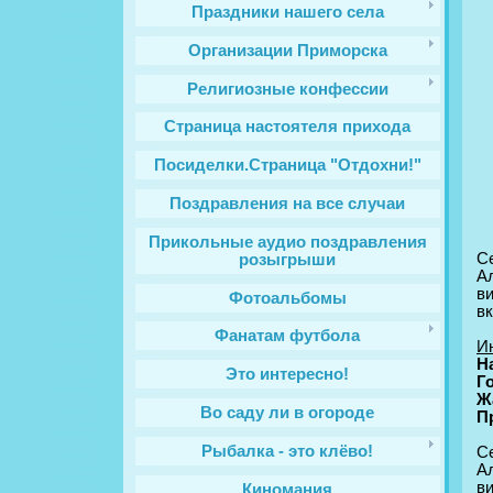
Праздники нашего села
Организации Приморска
Религиозные конфессии
Cтраница настоятеля прихода
Посиделки.Страница "Отдохни!"
Поздравления на все случаи
Прикольные аудио поздравления
С
розыгрыши
А
в
Фотоальбомы
в
Фанатам футбола
И
Н
Это интересно!
Г
Ж
Во саду ли в огороде
П
Рыбалка - это клёво!
С
А
в
Киномания