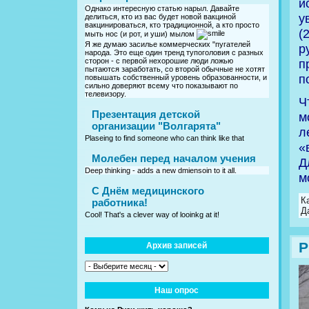
и
Однако интересную статью нарыл. Давайте
у
делиться, кто из вас будет новой вакциной
вакцинироваться, кто традиционной, а кто просто
(
мыть нос (и рот, и уши) мылом
Я же думаю засилье коммерческих "пугателей
р
народа. Это еще один тренд тупоголовия с разных
сторон - с первой нехорошие люди ложью
п
пытаются заработать, со второй обычные не хотят
п
повышать собственный уровень образованности, и
сильно доверяют всему что показывают по
телевизору.
Ч
Презентация детской
м
организации "Волгарята"
л
Plaseing to find someone who can think like that
«
Молебен перед началом учения
Д
Deep thinking - adds a new dmiensoin to it all.
м
C Днём медицинского
К
работника!
Д
Cool! That's a clever way of looinkg at it!
Р
Архив записей
Наш опрос