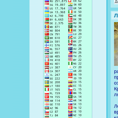
Д
Л
р
п
о
К
л
Л
в
к