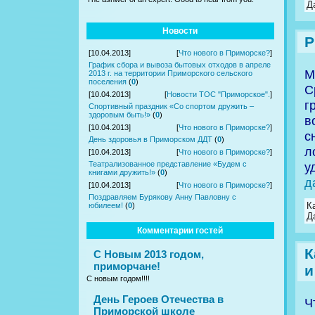
Д
Новости
Р
[10.04.2013]
[
Что нового в Приморске?
]
График сбора и вывоза бытовых отходов в апреле
М
2013 г. на территории Приморского сельского
поселения
(
0
)
С
[10.04.2013]
[
Новости ТОС "Приморское".
]
г
Спортивный праздник «Со спортом дружить –
здоровым быть!»
(
0
)
в
[10.04.2013]
[
Что нового в Приморске?
]
с
День здоровья в Приморском ДДТ
(
0
)
л
[10.04.2013]
[
Что нового в Приморске?
]
Театрализованное представление «Будем с
у
книгами дружить!»
(
0
)
д
[10.04.2013]
[
Что нового в Приморске?
]
Поздравляем Бурякову Анну Павловну с
К
юбилеем!
(
0
)
Д
Комментарии гостей
К
С Новым 2013 годом,
приморчане!
и
С новым годом!!!!
День Героев Отечества в
Ч
Приморской школе