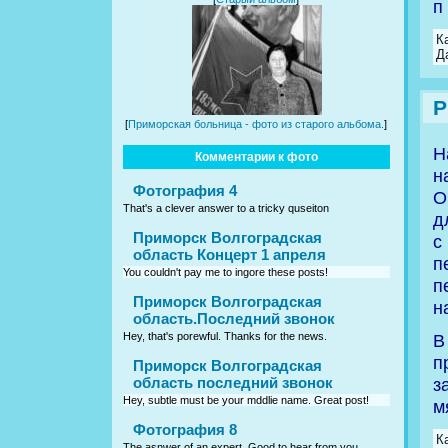
п
К
Д
Р
[
Приморская больница - фото из старого альбома.
]
Н
Комментарии к фото
н
Фотография 4
О
That's a clever answer to a tricky quseiton
д
Приморск Волгоградская
с
область Концерт 1 апреля
п
You couldn't pay me to ingore these posts!
п
Приморск Волгоградская
н
область.Последний звонок
В
Hey, that's porewful. Thanks for the news.
п
Приморск Волгоградская
з
область последний звонок
Hey, subtle must be your mddlie name. Great post!
м
Фотография 8
К
The asnwer of an expert. Good to hear from you.