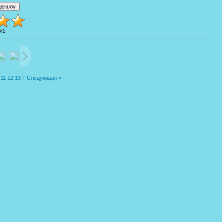
0
/
1
11
12
13
|
Следующая »