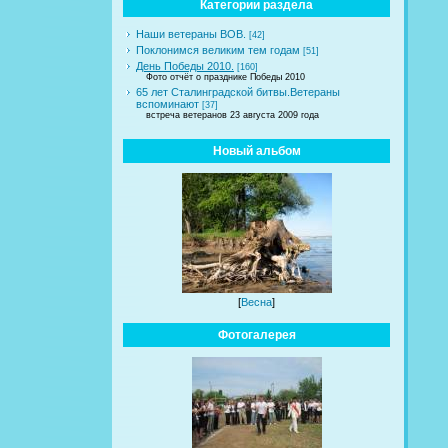
Категории раздела
Наши ветераны ВОВ.
[42]
Поклонимся великим тем годам
[51]
День Победы 2010.
[160]
Фото отчёт о празднике Победы 2010
65 лет Сталинградской битвы.Ветераны
вспоминают
[37]
встреча ветеранов 23 августа 2009 года
Новый альбом
[
Весна
]
Фотогалерея