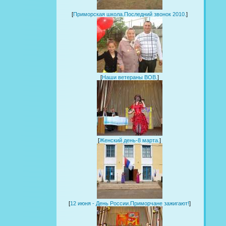
[
Приморская школа.Последний звонок 2010.
]
[
Наши ветераны ВОВ.
]
[
Женский день-8 марта.
]
[
12 июня - День России.Приморчане зажигают!
]