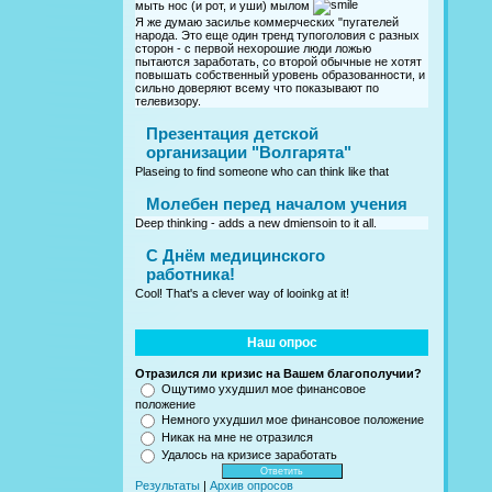
мыть нос (и рот, и уши) мылом
Я же думаю засилье коммерческих "пугателей
народа. Это еще один тренд тупоголовия с разных
сторон - с первой нехорошие люди ложью
пытаются заработать, со второй обычные не хотят
повышать собственный уровень образованности, и
сильно доверяют всему что показывают по
телевизору.
Презентация детской
организации "Волгарята"
Plaseing to find someone who can think like that
Молебен перед началом учения
Deep thinking - adds a new dmiensoin to it all.
C Днём медицинского
работника!
Cool! That's a clever way of looinkg at it!
Наш опрос
Отразился ли кризис на Вашем благополучии?
Ощутимо ухудшил мое финансовое
положение
Немного ухудшил мое финансовое положение
Никак на мне не отразился
Удалось на кризисе заработать
Результаты
|
Архив опросов