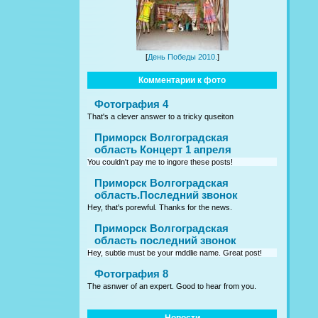
[
День Победы 2010.
]
Комментарии к фото
Фотография 4
That's a clever answer to a tricky quseiton
Приморск Волгоградская
область Концерт 1 апреля
You couldn't pay me to ingore these posts!
Приморск Волгоградская
область.Последний звонок
Hey, that's porewful. Thanks for the news.
Приморск Волгоградская
область последний звонок
Hey, subtle must be your mddlie name. Great post!
Фотография 8
The asnwer of an expert. Good to hear from you.