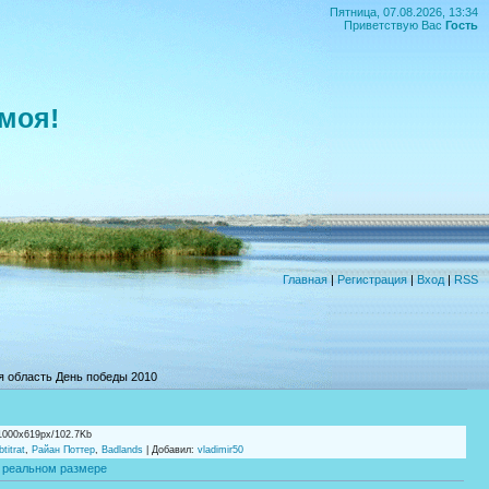
Пятница, 07.08.2026, 13:34
Приветствую Вас
Гость
моя!
Главная
|
Регистрация
|
Вход
|
RSS
я область День победы 2010
1000x619px/102.7Kb
titrat
,
Райан Поттер
,
Badlands
|
Добавил
:
vladimir50
 реальном размере