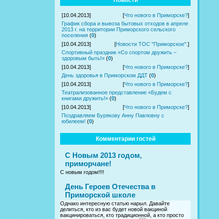
Новости
[10.04.2013]
[
Что нового в Приморске?
]
График сбора и вывоза бытовых отходов в апреле
2013 г. на территории Приморского сельского
поселения
(
0
)
[10.04.2013]
[
Новости ТОС "Приморское".
]
Спортивный праздник «Со спортом дружить –
здоровым быть!»
(
0
)
[10.04.2013]
[
Что нового в Приморске?
]
День здоровья в Приморском ДДТ
(
0
)
[10.04.2013]
[
Что нового в Приморске?
]
Театрализованное представление «Будем с
книгами дружить!»
(
0
)
[10.04.2013]
[
Что нового в Приморске?
]
Поздравляем Бурякову Анну Павловну с
юбилеем!
(
0
)
Комментарии гостей
С Новым 2013 годом,
приморчане!
С новым годом!!!!
День Героев Отечества в
Приморской школе
Однако интересную статью нарыл. Давайте
делиться, кто из вас будет новой вакциной
вакцинироваться, кто традиционной, а кто просто