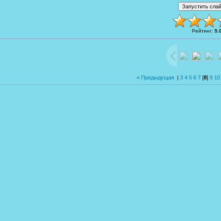
Рейтинг
:
5.
« Предыдущая
|
3
4
5
6
7
[
8
]
9
10