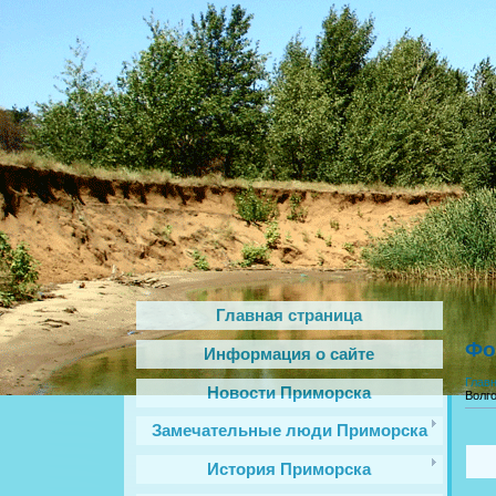
Главная страница
Фо
Информация о сайте
Глав
Новости Приморска
Волг
Замечательные люди Приморска
История Приморска