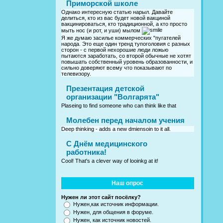
Приморской школе
Однако интересную статью нарыл. Давайте
делиться, кто из вас будет новой вакциной
вакцинироваться, кто традиционной, а кто просто
мыть нос (и рот, и уши) мылом
Я же думаю засилье коммерческих "пугателей
народа. Это еще один тренд тупоголовия с разных
сторон - с первой нехорошие люди ложью
пытаются заработать, со второй обычные не хотят
повышать собственный уровень образованности, и
сильно доверяют всему что показывают по
телевизору.
Презентация детской
организации "Волгарята"
Plaseing to find someone who can think like that
Молебен перед началом учения
Deep thinking - adds a new dmiensoin to it all.
C Днём медицинского
работника!
Cool! That's a clever way of looinkg at it!
Наш опрос
Нужен ли этот сайт посёлку?
Нужен,как источник информации.
Нужен, для общения в форуме.
Нужен, как источник новостей.