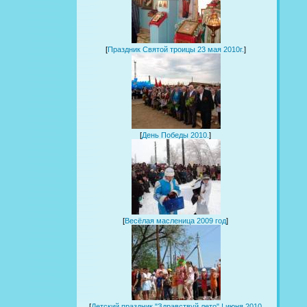
[
Праздник Святой троицы 23 мая 2010г.
]
[
День Победы 2010.
]
[
Весёлая масленица 2009 год
]
[
Детский праздник "Здравствуй лето".! июня 2010