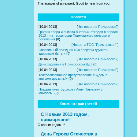
The asnwer of an expert. Good to hear from you.
Новости
[10.04.2013]
[
Что нового в Приморске?
]
График сбора и вывоза бытовых отходов в апреле
2013 г. на территории Приморского сельского
поселения
(
0
)
[10.04.2013]
[
Новости ТОС "Приморское".
]
Спортивный праздник «Со спортом дружить –
здоровым быть!»
(
0
)
[10.04.2013]
[
Что нового в Приморске?
]
День здоровья в Приморском ДДТ
(
0
)
[10.04.2013]
[
Что нового в Приморске?
]
Театрализованное представление «Будем с
книгами дружить!»
(
0
)
[10.04.2013]
[
Что нового в Приморске?
]
Поздравляем Бурякову Анну Павловну с
юбилеем!
(
0
)
Комментарии гостей
С Новым 2013 годом,
приморчане!
С новым годом!!!!
День Героев Отечества в