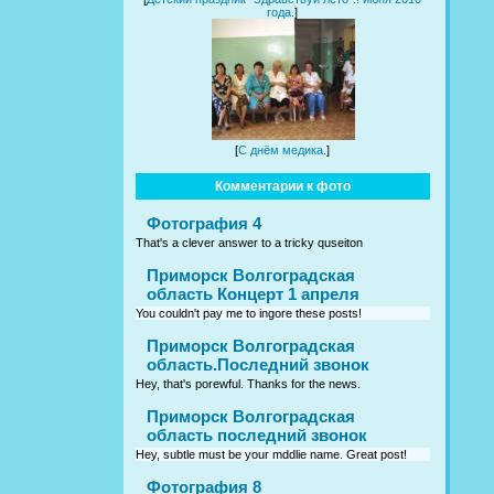
года.
]
[
С днём медика.
]
Комментарии к фото
Фотография 4
That's a clever answer to a tricky quseiton
Приморск Волгоградская
область Концерт 1 апреля
You couldn't pay me to ingore these posts!
Приморск Волгоградская
область.Последний звонок
Hey, that's porewful. Thanks for the news.
Приморск Волгоградская
область последний звонок
Hey, subtle must be your mddlie name. Great post!
Фотография 8