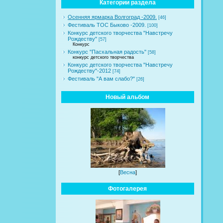
Категории раздела
Осенняя ярмарка Волгоград -2009.
[46]
Фестиваль ТОС Быково -2009.
[100]
Конкурс детского творчества "Навстречу
Рождеству"
[57]
Конкурс
Конкурс "Пасхальная радость"
[58]
конкурс детского творчества
Конкурс детского творчества "Навстречу
Рождеству"-2012
[74]
Фестиваль "А вам слабо?"
[26]
Новый альбом
[
Весна
]
Фотогалерея