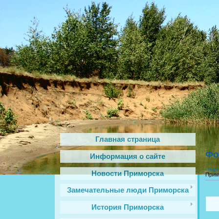
Главная страница
Фо
Информация о сайте
Глав
Новости Приморска
Прим
Замечательные люди Приморска
История Приморска