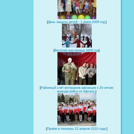
[
День защиты детей - 1 июня 2009 год.
]
[
Весёлая масленица 2009 год
]
[
Районный слёт ветеранов афганцев к 20-летию
вывода войск из Афгана.
]
[
Приём в пионеры 22 апреля 2010 года.
]