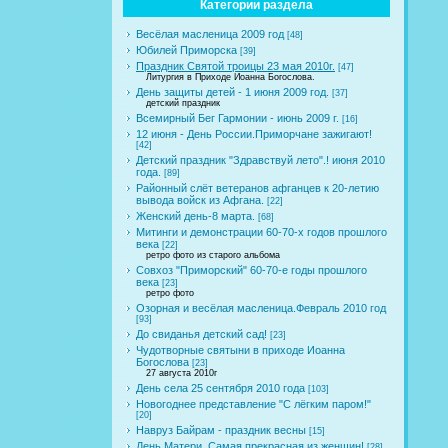
Категории раздела
Весёлая масленица 2009 год
[48]
Юбилей Приморска
[39]
Праздник Святой троицы 23 мая 2010г.
[47]
Литургия в Приходе Иоанна Богослова.
День защиты детей - 1 июня 2009 год.
[37]
детский праздник
Всемирный Бег Гармонии - июнь 2009 г.
[16]
12 июня - День России.Приморчане зажигают!
[42]
Детский праздник "Здравствуй лето".! июня 2010
года.
[89]
Районный слёт ветеранов афганцев к 20-летию
вывода войск из Афгана.
[22]
Женский день-8 марта.
[68]
Митинги и демонстрации 60-70-х годов прошлого
века
[22]
ретро фото из старого альбома
Совхоз "Приморский" 60-70-е годы прошлого
века
[23]
ретро фото
Озорная и весёлая масленица.Февраль 2010 год
[93]
До свиданья детский сад!
[23]
Чудотворные святыни в приходе Иоанна
Богослова
[23]
27 августа 2010г
День села 25 сентября 2010 года
[103]
Новогоднее представление "С лёгким паром!"
[20]
Навруз Байрам - праздник весны
[15]
День Матери. Самая прекрасная из женщин!
[28]