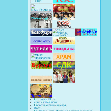
Естгеофак ВГПИ
сайт Изобильного
Новости Украины и мира
Фото