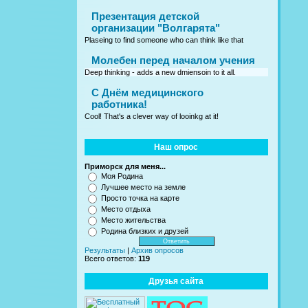
Презентация детской
организации "Волгарята"
Plaseing to find someone who can think like that
Молебен перед началом учения
Deep thinking - adds a new dmiensoin to it all.
C Днём медицинского
работника!
Cool! That's a clever way of looinkg at it!
Наш опрос
Приморск для меня...
Моя Родина
Лучшее место на земле
Просто точка на карте
Место отдыха
Место жительства
Родина близких и друзей
Результаты
|
Архив опросов
Всего ответов:
119
Друзья сайта