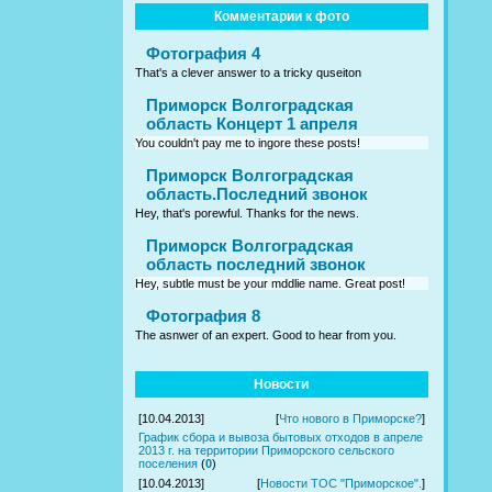
Комментарии к фото
Фотография 4
That's a clever answer to a tricky quseiton
Приморск Волгоградская
область Концерт 1 апреля
You couldn't pay me to ingore these posts!
Приморск Волгоградская
область.Последний звонок
Hey, that's porewful. Thanks for the news.
Приморск Волгоградская
область последний звонок
Hey, subtle must be your mddlie name. Great post!
Фотография 8
The asnwer of an expert. Good to hear from you.
Новости
[10.04.2013]
[
Что нового в Приморске?
]
График сбора и вывоза бытовых отходов в апреле
2013 г. на территории Приморского сельского
поселения
(
0
)
[10.04.2013]
[
Новости ТОС "Приморское".
]