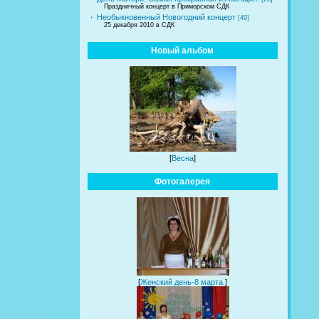
Праздничный концерт в Приморском СДК
Необыкновенный Новогодний концерт
[49]
25 декабря 2010 в СДК
Новый альбом
[
Весна
]
Фотогалерея
[
Женский день-8 марта.
]