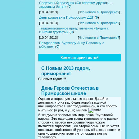
Спортивный праздник «Со спортом дружить –
здоровым быть!»
(
0
)
[10.04.2013]
[
Что нового в Приморске?
]
День здоровья в Приморском ДДТ
(
0
)
[10.04.2013]
[
Что нового в Приморске?
]
Театрализованное представление «Будем с
книгами дружить!»
(
0
)
[10.04.2013]
[
Что нового в Приморске?
]
Поздравляем Бурякову Анну Павловну с
юбилеем!
(
0
)
Комментарии гостей
С Новым 2013 годом,
приморчане!
С новым годом!!!!
День Героев Отечества в
Приморской школе
Однако интересную статью нарыл. Давайте
делиться, кто из вас будет новой вакциной
вакцинироваться, кто традиционной, а кто просто
мыть нос (и рот, и уши) мылом
Я же думаю засилье коммерческих "пугателей
народа. Это еще один тренд тупоголовия с разных
сторон - с первой нехорошие люди ложью
пытаются заработать, со второй обычные не хотят
повышать собственный уровень образованности, и
сильно доверяют всему что показывают по
телевизору.