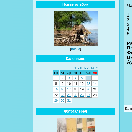
Новый альбом
Ча
1.
2.
3.
4.
5.
Ра
П
[
Весна
]
Ф
В
Календарь
А
«
Июль 2013
»
Пн
Вт
Ср
Чт
Пт
Сб
Вс
1
2
3
4
5
6
7
8
9
10
11
12
13
14
15
16
17
18
19
20
21
22
23
24
25
26
27
28
29
30
31
Кат
Фотогалерея