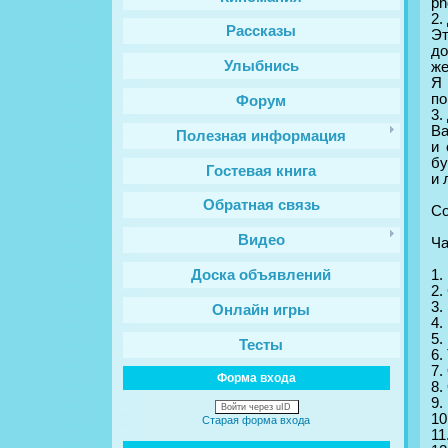
ph
2.
Рассказы
Эт
до
Улыбнись
же
Я 
по
Форум
3.
Вa
Полезная информация
и 
бу
Гостевая книга
и 
Обратная связь
С
Видео
Чa
1.
Доска объявлений
2.
3.
Онлайн игры
4.
5.
Тесты
6.
7.
Форма входа
8.
9.
Войти через uID
10
Старая форма входа
11