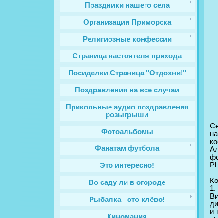
Праздники нашего села
Организации Приморска
Религиозные конфессии
Cтраница настоятеля прихода
Посиделки.Страница "Отдохни!"
Поздравления на все случаи
Прикольные аудио поздравления
розыгрыши
Се
Фотоальбомы
на
ко
Фанатам футбола
А
фо
Ph
Это интересно!
Ко
Во саду ли в огороде
1.
Ви
Рыбалка - это клёво!
ди
и 
Киномания