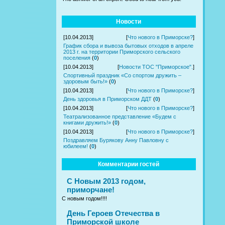
Новости
[10.04.2013]
[
Что нового в Приморске?
]
График сбора и вывоза бытовых отходов в апреле
2013 г. на территории Приморского сельского
поселения
(
0
)
[10.04.2013]
[
Новости ТОС "Приморское".
]
Спортивный праздник «Со спортом дружить –
здоровым быть!»
(
0
)
[10.04.2013]
[
Что нового в Приморске?
]
День здоровья в Приморском ДДТ
(
0
)
[10.04.2013]
[
Что нового в Приморске?
]
Театрализованное представление «Будем с
книгами дружить!»
(
0
)
[10.04.2013]
[
Что нового в Приморске?
]
Поздравляем Бурякову Анну Павловну с
юбилеем!
(
0
)
Комментарии гостей
С Новым 2013 годом,
приморчане!
С новым годом!!!!
День Героев Отечества в
Приморской школе