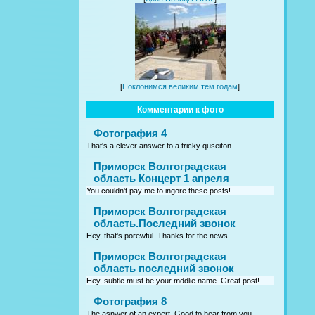
[
Поклонимся великим тем годам
]
Комментарии к фото
Фотография 4
That's a clever answer to a tricky quseiton
Приморск Волгоградская
область Концерт 1 апреля
You couldn't pay me to ingore these posts!
Приморск Волгоградская
область.Последний звонок
Hey, that's porewful. Thanks for the news.
Приморск Волгоградская
область последний звонок
Hey, subtle must be your mddlie name. Great post!
Фотография 8
The asnwer of an expert. Good to hear from you.