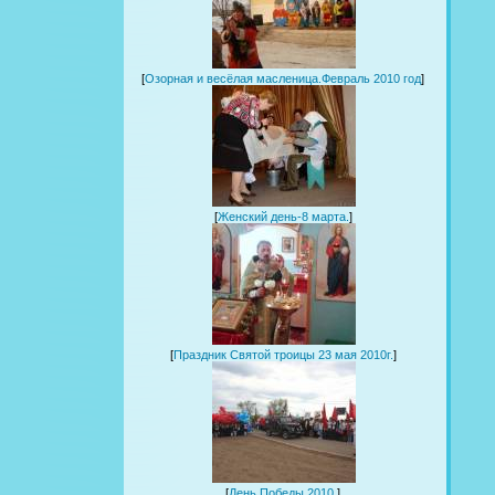
[
Озорная и весёлая масленица.Февраль 2010 год
]
[
Женский день-8 марта.
]
[
Праздник Святой троицы 23 мая 2010г.
]
[
День Победы 2010.
]