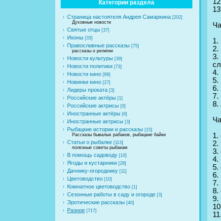
12
Категории раздела
13
Страница настоятеля Андрея Самаркина
[202]
Духовные новости
Ча
Святые отцы
[37]
Иконы
[33]
1.
Православные рассказы
[75]
2.
рассказы о религии
3.
Новости культуры
[39]
сл
Новости политики
[73]
4.
Новости кино
[89]
5.
Новинки кино
[27]
6.
Лидеры проката
[3]
7.
Российские актёры
[1]
8.
Российские актрисы
[0]
Иностранные актёры
[6]
Ча
Иностранные актрисы
[3]
Рыбацкие истории и рассказы
[15]
1.
Рассказы бывалых рабаков, рыбацкие байки
Статьи о рыбалке
2.
[113]
полезные советы рыбакам
3.
В помощь садоводу
[10]
4.
Ягоды и кустарники
[28]
5.
Дачнику-огороднику
[11]
6.
Цветоводство
[10]
7.
Комнатное цветоводство
[1]
8.
Сезонные работы в саду и огороде
[3]
9.
Эротические рассказы
[40]
10
Разное
[717]
11