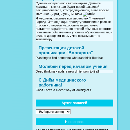
Однако интересную статью нарыл. Давайте
делиться, кто из вас будет новой вакциной
вакцинироваться, кто традиционной, а кто просто
мыть нос (и рот, и уши) мылом
Я же думаю засилье коммерческих "пугателей
народа. Это еще один тренд тупоголовия с разных
сторон - с первой нехорошие люди ложью
пытаются заработать, со второй обычные не хотят
повышать собственный уровень образованности, и
сильно доверяют всему что показывают по
телевизору.
Презентация детской
организации "Волгарята"
Plaseing to find someone who can think like that
Молебен перед началом учения
Deep thinking - adds a new dmiensoin to it all.
C Днём медицинского
работника!
Cool! That's a clever way of looinkg at it!
Архив записей
Наш опрос