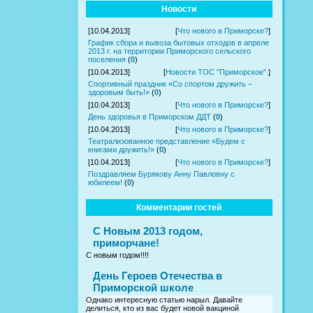
Новости
[10.04.2013]
[
Что нового в Приморске?
]
График сбора и вывоза бытовых отходов в апреле
2013 г. на территории Приморского сельского
поселения
(
0
)
[10.04.2013]
[
Новости ТОС "Приморское".
]
Спортивный праздник «Со спортом дружить –
здоровым быть!»
(
0
)
[10.04.2013]
[
Что нового в Приморске?
]
День здоровья в Приморском ДДТ
(
0
)
[10.04.2013]
[
Что нового в Приморске?
]
Театрализованное представление «Будем с
книгами дружить!»
(
0
)
[10.04.2013]
[
Что нового в Приморске?
]
Поздравляем Бурякову Анну Павловну с
юбилеем!
(
0
)
Комментарии гостей
С Новым 2013 годом,
приморчане!
С новым годом!!!!
День Героев Отечества в
Приморской школе
Однако интересную статью нарыл. Давайте
делиться, кто из вас будет новой вакциной