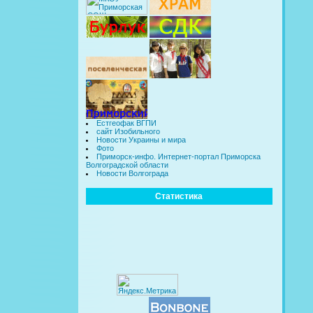
Естгеофак ВГПИ
сайт Изобильного
Новости Украины и мира
Фото
Приморск-инфо. Интернет-портал Приморска
Волгоградской области
Новости Волгограда
Статистика