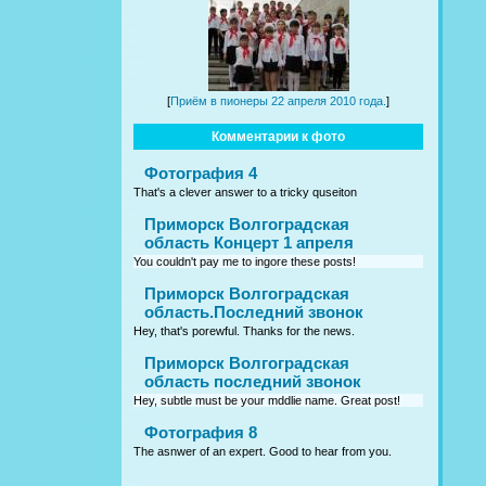
[
Приём в пионеры 22 апреля 2010 года.
]
Комментарии к фото
Фотография 4
That's a clever answer to a tricky quseiton
Приморск Волгоградская
область Концерт 1 апреля
You couldn't pay me to ingore these posts!
Приморск Волгоградская
область.Последний звонок
Hey, that's porewful. Thanks for the news.
Приморск Волгоградская
область последний звонок
Hey, subtle must be your mddlie name. Great post!
Фотография 8
The asnwer of an expert. Good to hear from you.