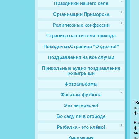
Праздники нашего села
Организации Приморска
Религиозные конфессии
Cтраница настоятеля прихода
Посиделки.Страница "Отдохни!"
Поздравления на все случаи
Прикольные аудио поздравления
розыгрыши
Фотоальбомы
Фанатам футбола
"В
Это интересно!
пo
фо
Во саду ли в огороде
Еc
Рыбалка - это клёво!
фo
хo
на
Киномания