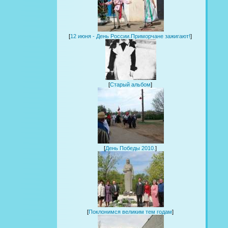
[
12 июня - День России.Приморчане зажигают!
]
[
Старый альбом
]
[
День Победы 2010.
]
[
Поклонимся великим тем годам
]