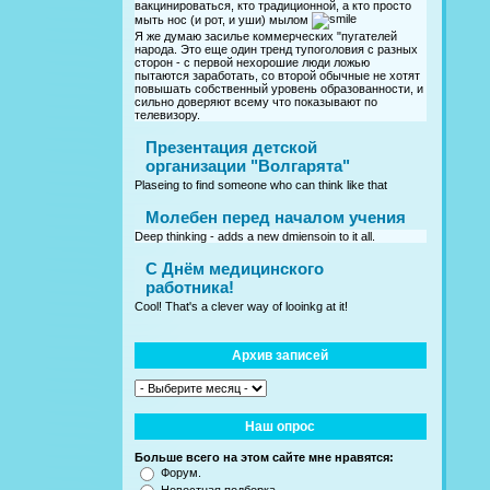
вакцинироваться, кто традиционной, а кто просто
мыть нос (и рот, и уши) мылом
Я же думаю засилье коммерческих "пугателей
народа. Это еще один тренд тупоголовия с разных
сторон - с первой нехорошие люди ложью
пытаются заработать, со второй обычные не хотят
повышать собственный уровень образованности, и
сильно доверяют всему что показывают по
телевизору.
Презентация детской
организации "Волгарята"
Plaseing to find someone who can think like that
Молебен перед началом учения
Deep thinking - adds a new dmiensoin to it all.
C Днём медицинского
работника!
Cool! That's a clever way of looinkg at it!
Архив записей
Наш опрос
Больше всего на этом сайте мне нравятся:
Форум.