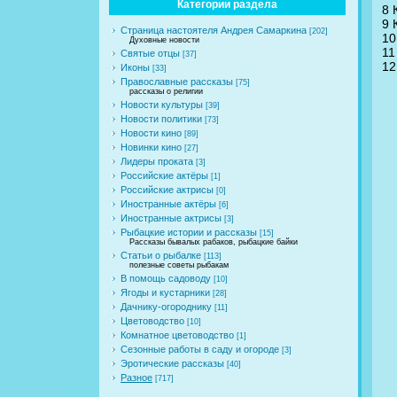
Категории раздела
8 
9 
Страница настоятеля Андрея Самаркина
[202]
10
Духовные новости
11
Святые отцы
[37]
12
Иконы
[33]
Православные рассказы
[75]
рассказы о религии
Новости культуры
[39]
Новости политики
[73]
Новости кино
[89]
Новинки кино
[27]
Лидеры проката
[3]
Российские актёры
[1]
Российские актрисы
[0]
Иностранные актёры
[6]
Иностранные актрисы
[3]
Рыбацкие истории и рассказы
[15]
Рассказы бывалых рабаков, рыбацкие байки
Статьи о рыбалке
[113]
полезные советы рыбакам
В помощь садоводу
[10]
Ягоды и кустарники
[28]
Дачнику-огороднику
[11]
Цветоводство
[10]
Комнатное цветоводство
[1]
Сезонные работы в саду и огороде
[3]
Эротические рассказы
[40]
Разное
[717]