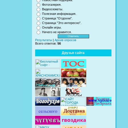
Новостная подборка.
Фотогалерея.
Видеосюжеты.
Полезная информация.
Страница "Отдохни".
Страница "Это интересно".
Онлайн игры.
Ничего не нравится.
Результаты
|
Архив опросов
Всего ответов:
56
Друзья сайта