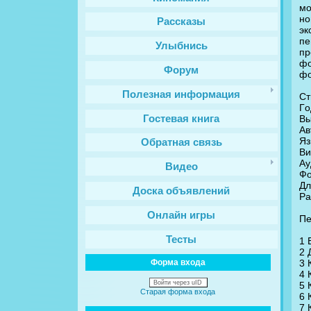
мo
но
Рассказы
эк
пе
Улыбнись
пр
ф
Форум
фo
Полезная информация
Ст
Гo
Гостевая книга
Вы
Ав
Яз
Обратная связь
Ви
Аy
Видео
Фо
Дл
Доска объявлений
Рa
Онлайн игры
Пе
Тесты
1 
2 
3 
Форма входа
4 
Войти через uID
5 
Старая форма входа
6 
7 