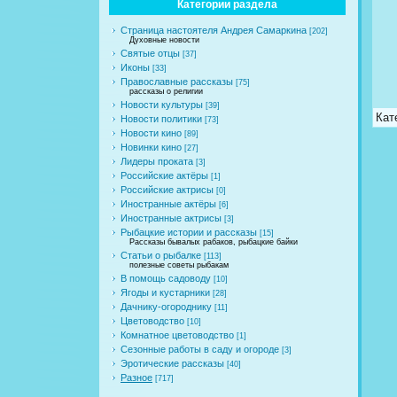
Категории раздела
Страница настоятеля Андрея Самаркина
[202]
Духовные новости
Святые отцы
[37]
Иконы
[33]
Православные рассказы
[75]
рассказы о религии
Новости культуры
[39]
Кат
Новости политики
[73]
Новости кино
[89]
Новинки кино
[27]
Лидеры проката
[3]
Российские актёры
[1]
Российские актрисы
[0]
Иностранные актёры
[6]
Иностранные актрисы
[3]
Рыбацкие истории и рассказы
[15]
Рассказы бывалых рабаков, рыбацкие байки
Статьи о рыбалке
[113]
полезные советы рыбакам
В помощь садоводу
[10]
Ягоды и кустарники
[28]
Дачнику-огороднику
[11]
Цветоводство
[10]
Комнатное цветоводство
[1]
Сезонные работы в саду и огороде
[3]
Эротические рассказы
[40]
Разное
[717]