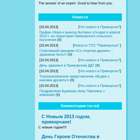
The asnwer of an expert. Good to hear from you.
Новости
[10.04.2013]
[
Что нового в Приморске?
]
График сбора и вывоза бытовых отходов в апреле
2013 г. на территории Приморского сельского
поселения
(
0
)
[10.04.2013]
[
Новости ТОС "Приморское".
]
Спортивный праздник «Со спортом дружить –
здоровым быть!»
(
0
)
[10.04.2013]
[
Что нового в Приморске?
]
День здоровья в Приморском ДДТ
(
0
)
[10.04.2013]
[
Что нового в Приморске?
]
Театрализованное представление «Будем с
книгами дружить!»
(
0
)
[10.04.2013]
[
Что нового в Приморске?
]
Поздравляем Бурякову Анну Павловну с
юбилеем!
(
0
)
Комментарии гостей
С Новым 2013 годом,
приморчане!
С новым годом!!!!
День Героев Отечества в