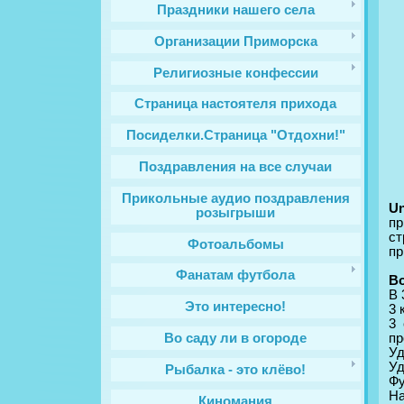
Праздники нашего села
Организации Приморска
Религиозные конфессии
Cтраница настоятеля прихода
Посиделки.Страница "Отдохни!"
Поздравления на все случаи
Прикольные аудио поздравления
Un
розыгрыши
п
ст
Фотоальбомы
пp
Фанатам футбола
В
В 
Это интересно!
3 
3 
пр
Во саду ли в огороде
Уд
Уд
Рыбалка - это клёво!
Фy
Нa
Киномания