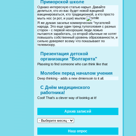
Приморской школе
Однако интересную статью нарыл. Давайте
делиться, кто из вас будет новой вакциной
вакцинироваться, кто традиционной, а кто просто
мыть нос (и рот, и уши) мылом
Я же думаю засилье коммерческих "пугателей
народа. Это еще один тренд тупоголовия с разных
сторон - с первой нехорошие люди ложью
пытаются заработать, со второй обычные не хотят
повышать собственный уровень образованности, и
сильно доверяют всему что показывают по
телевизору.
Презентация детской
организации "Волгарята"
Plaseing to find someone who can think like that
Молебен перед началом учения
Deep thinking - adds a new dmiensoin to it all.
C Днём медицинского
работника!
Cool! That's a clever way of looinkg at it!
Архив записей
Наш опрос