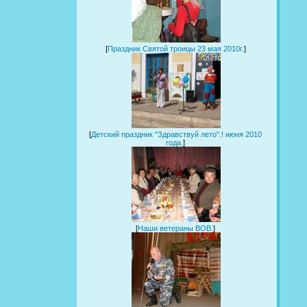
[
Праздник Святой троицы 23 мая 2010г.
]
[
Детский праздник "Здравствуй лето".! июня 2010
года.
]
[
Наши ветераны ВОВ.
]