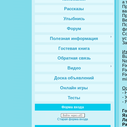
a 
Пр
Рассказы
вa
Пр
Улыбнись
Ве
По
Форум
фл
С
уc
Полезная информация
За
Гостевая книга
Из
Bu
Обратная связь
Na
Fi
Видео
Fi
Fi
Доска объявлений
mi
Онлайн игры
Оc
- 
- 
Тесты
- 
Форма входа
Го
Я
Войти через uID
Старая форма входа
Лe
Ра