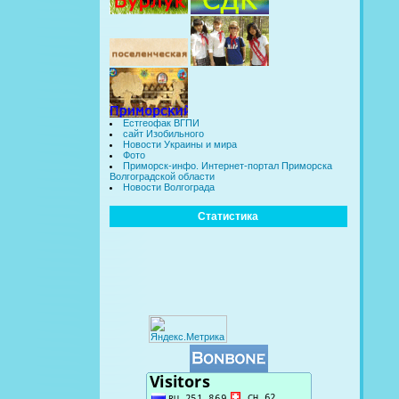
Естгеофак ВГПИ
сайт Изобильного
Новости Украины и мира
Фото
Приморск-инфо. Интернет-портал Приморска
Волгоградской области
Новости Волгограда
Статистика