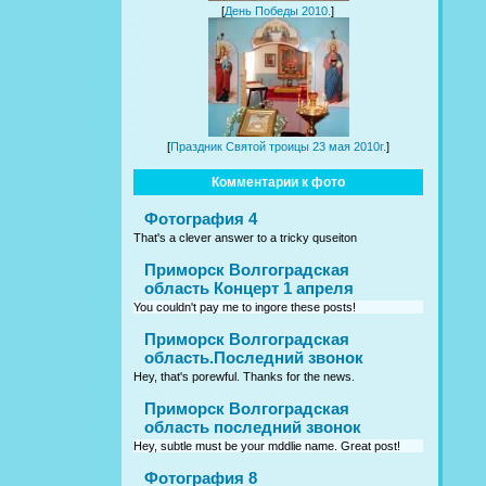
[
День Победы 2010.
]
[
Праздник Святой троицы 23 мая 2010г.
]
Комментарии к фото
Фотография 4
That's a clever answer to a tricky quseiton
Приморск Волгоградская
область Концерт 1 апреля
You couldn't pay me to ingore these posts!
Приморск Волгоградская
область.Последний звонок
Hey, that's porewful. Thanks for the news.
Приморск Волгоградская
область последний звонок
Hey, subtle must be your mddlie name. Great post!
Фотография 8