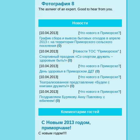
Фотография 8
The asnwer of an expert. Good to hear from you.
Новости
[10.04.2013]
[
Что нового в Приморске?
]
График сбора и вывоза бытовых отходов в апреле
2013 г. на территории Приморского сельского
поселения
(
0
)
[10.04.2013]
[
Новости ТОС "Приморское".
]
Спортивный праздник «Со спортом дружить –
здоровым быть!»
(
0
)
[10.04.2013]
[
Что нового в Приморске?
]
День здоровья в Приморском ДДТ
(
0
)
[10.04.2013]
[
Что нового в Приморске?
]
Театрализованное представление «Будем с
книгами дружить!»
(
0
)
[10.04.2013]
[
Что нового в Приморске?
]
Поздравляем Бурякову Анну Павловну с
юбилеем!
(
0
)
Комментарии гостей
С Новым 2013 годом,
приморчане!
С новым годом!!!!