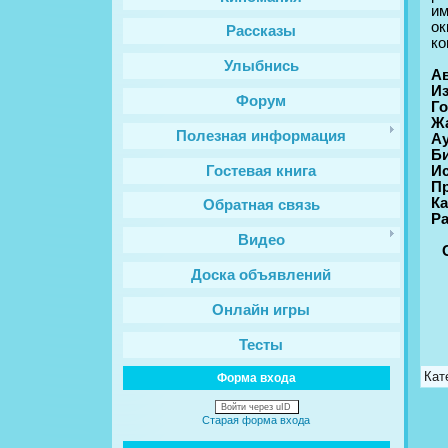
им
ок
Рассказы
ко
Улыбнись
Ав
Из
Форум
Го
Ж
Полезная информация
Ау
Би
Гостевая книга
И
П
Ка
Обратная связь
Ра
Видео
Доска объявлений
Онлайн игры
Тесты
Кат
Форма входа
Войти через uID
Старая форма входа