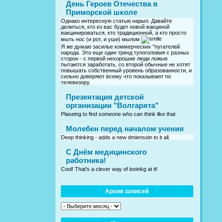
День Героев Отечества в
Приморской школе
Однако интересную статью нарыл. Давайте
делиться, кто из вас будет новой вакциной
вакцинироваться, кто традиционной, а кто просто
мыть нос (и рот, и уши) мылом
Я же думаю засилье коммерческих "пугателей
народа. Это еще один тренд тупоголовия с разных
сторон - с первой нехорошие люди ложью
пытаются заработать, со второй обычные не хотят
повышать собственный уровень образованности, и
сильно доверяют всему что показывают по
телевизору.
Презентация детской
организации "Волгарята"
Plaseing to find someone who can think like that
Молебен перед началом учения
Deep thinking - adds a new dmiensoin to it all.
C Днём медицинского
работника!
Cool! That's a clever way of looinkg at it!
Архив записей