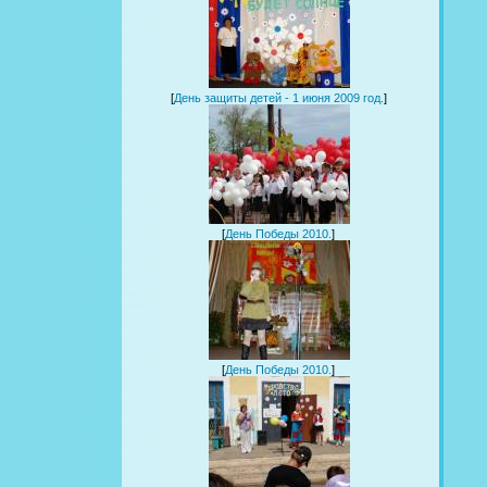
[
День защиты детей - 1 июня 2009 год.
]
[
День Победы 2010.
]
[
День Победы 2010.
]