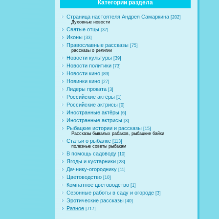
Категории раздела
Страница настоятеля Андрея Самаркина
[202]
Духовные новости
Святые отцы
[37]
Иконы
[33]
Православные рассказы
[75]
рассказы о религии
Новости культуры
[39]
Новости политики
[73]
Новости кино
[89]
Новинки кино
[27]
Лидеры проката
[3]
Российские актёры
[1]
Российские актрисы
[0]
Иностранные актёры
[6]
Иностранные актрисы
[3]
Рыбацкие истории и рассказы
[15]
Рассказы бывалых рабаков, рыбацкие байки
Статьи о рыбалке
[113]
полезные советы рыбакам
В помощь садоводу
[10]
Ягоды и кустарники
[28]
Дачнику-огороднику
[11]
Цветоводство
[10]
Комнатное цветоводство
[1]
Сезонные работы в саду и огороде
[3]
Эротические рассказы
[40]
Разное
[717]