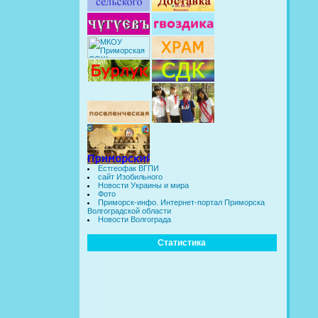
Естгеофак ВГПИ
сайт Изобильного
Новости Украины и мира
Фото
Приморск-инфо. Интернет-портал Приморска
Волгоградской области
Новости Волгограда
Статистика