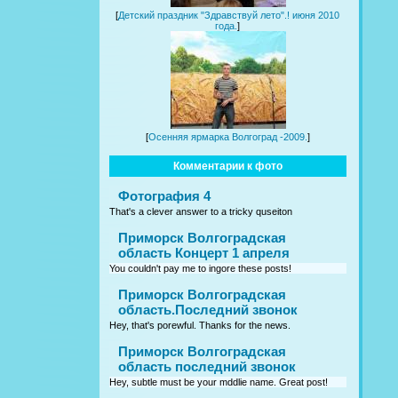
[
Детский праздник "Здравствуй лето".! июня 2010
года.
]
[
Осенняя ярмарка Волгоград -2009.
]
Комментарии к фото
Фотография 4
That's a clever answer to a tricky quseiton
Приморск Волгоградская
область Концерт 1 апреля
You couldn't pay me to ingore these posts!
Приморск Волгоградская
область.Последний звонок
Hey, that's porewful. Thanks for the news.
Приморск Волгоградская
область последний звонок
Hey, subtle must be your mddlie name. Great post!