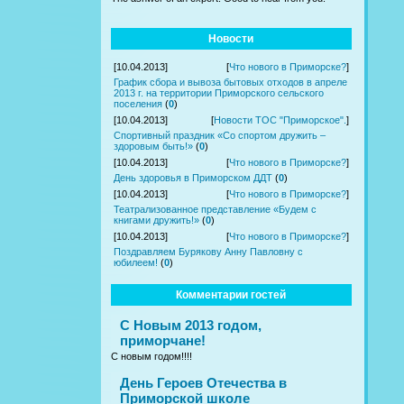
Новости
[10.04.2013]
[
Что нового в Приморске?
]
График сбора и вывоза бытовых отходов в апреле
2013 г. на территории Приморского сельского
поселения
(
0
)
[10.04.2013]
[
Новости ТОС "Приморское".
]
Спортивный праздник «Со спортом дружить –
здоровым быть!»
(
0
)
[10.04.2013]
[
Что нового в Приморске?
]
День здоровья в Приморском ДДТ
(
0
)
[10.04.2013]
[
Что нового в Приморске?
]
Театрализованное представление «Будем с
книгами дружить!»
(
0
)
[10.04.2013]
[
Что нового в Приморске?
]
Поздравляем Бурякову Анну Павловну с
юбилеем!
(
0
)
Комментарии гостей
С Новым 2013 годом,
приморчане!
С новым годом!!!!
День Героев Отечества в
Приморской школе