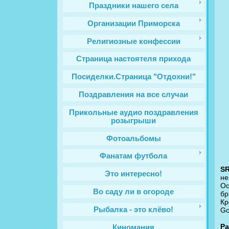
Праздники нашего села
Организации Приморска
Религиозные конфессии
Cтраница настоятеля прихода
Посиделки.Страница "Отдохни!"
Поздравления на все случаи
Прикольные аудио поздравления
розыгрыши
Фотоальбомы
Фанатам футбола
SR
Это интересно!
не
Ос
Во саду ли в огороде
бр
Кр
Рыбалка - это клёво!
Go
Ра
Киномания