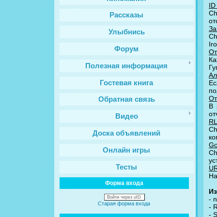
ID
Ch
Рассказы
от
За
Улыбнись
Ch
Ir
Форум
От
Ка
Полезная информация
Гу
Ал
Гостевая книга
Ес
по
От
Обратная связь
В 
от
Видео
RL
Ch
Доска объявлений
ко
Go
Онлайн игры
Ch
ус
Тесты
UR
На
Форма входа
Из
Войти через uID
- 
Старая форма входа
- 
- 