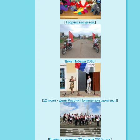
[
Творчество детей.
]
[
День Победы 2010.
]
[
12 июня - День России.Приморчане зажигают!
]
[
Приём в пионеры 22 апреля 2010 года.
]