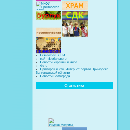
Естгеофак ВГПИ
сайт Изобильного
Новости Украины и мира
Фото
Приморск-инфо. Интернет-портал Приморска
Волгоградской области
Новости Волгограда
Статистика