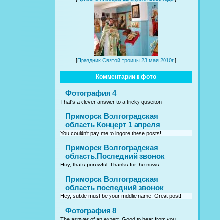
[
Праздник Святой троицы 23 мая 2010г.
]
Комментарии к фото
Фотография 4
That's a clever answer to a tricky quseiton
Приморск Волгоградская
область Концерт 1 апреля
You couldn't pay me to ingore these posts!
Приморск Волгоградская
область.Последний звонок
Hey, that's porewful. Thanks for the news.
Приморск Волгоградская
область последний звонок
Hey, subtle must be your mddlie name. Great post!
Фотография 8
The asnwer of an expert. Good to hear from you.