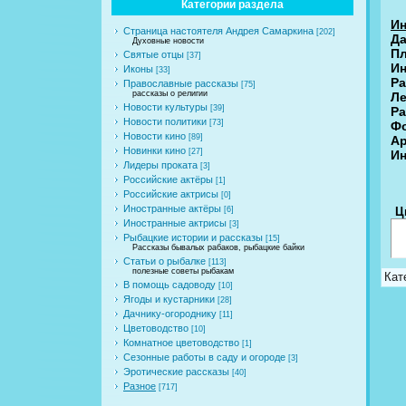
Категории раздела
Ин
Страница настоятеля Андрея Самаркина
[202]
Да
Духовные новости
П
Святые отцы
[37]
Ин
Иконы
[33]
Ра
Православные рассказы
[75]
рассказы о религии
Ле
Новости культуры
[39]
Ра
Новости политики
[73]
Фо
Новости кино
[89]
Aр
Новинки кино
[27]
Ин
Лидеры проката
[3]
Российские актёры
[1]
Российские актрисы
[0]
Иностранные актёры
[6]
Ц
Иностранные актрисы
[3]
Рыбацкие истории и рассказы
[15]
Рассказы бывалых рабаков, рыбацкие байки
Статьи о рыбалке
[113]
полезные советы рыбакам
Кат
В помощь садоводу
[10]
Ягоды и кустарники
[28]
Дачнику-огороднику
[11]
Цветоводство
[10]
Комнатное цветоводство
[1]
Сезонные работы в саду и огороде
[3]
Эротические рассказы
[40]
Разное
[717]