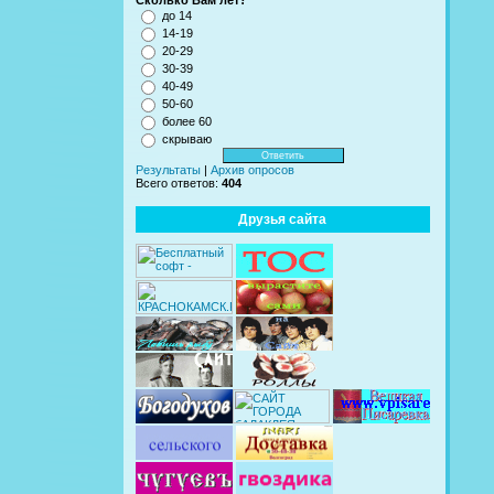
Сколько Вам лет?
до 14
14-19
20-29
30-39
40-49
50-60
более 60
скрываю
Результаты
|
Архив опросов
Всего ответов:
404
Друзья сайта