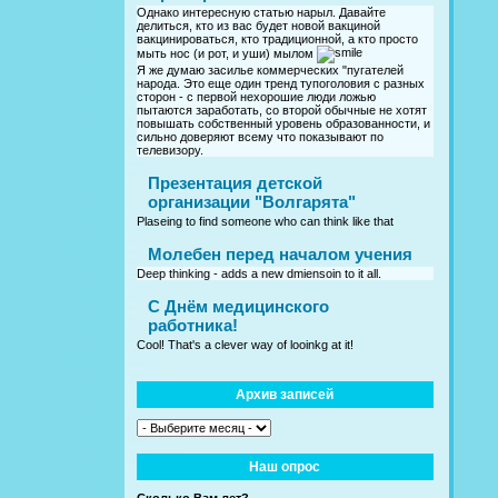
Однако интересную статью нарыл. Давайте
делиться, кто из вас будет новой вакциной
вакцинироваться, кто традиционной, а кто просто
мыть нос (и рот, и уши) мылом
Я же думаю засилье коммерческих "пугателей
народа. Это еще один тренд тупоголовия с разных
сторон - с первой нехорошие люди ложью
пытаются заработать, со второй обычные не хотят
повышать собственный уровень образованности, и
сильно доверяют всему что показывают по
телевизору.
Презентация детской
организации "Волгарята"
Plaseing to find someone who can think like that
Молебен перед началом учения
Deep thinking - adds a new dmiensoin to it all.
C Днём медицинского
работника!
Cool! That's a clever way of looinkg at it!
Архив записей
Наш опрос