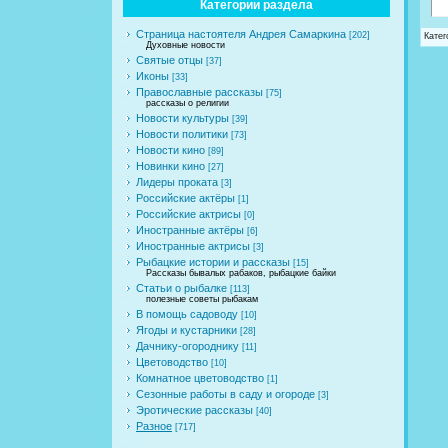
Категории раздела
Страница настоятеля Андрея Самаркина
[202]
Катег
Духовные новости
Святые отцы
[37]
Иконы
[33]
Православные рассказы
[75]
рассказы о религии
Новости культуры
[39]
Новости политики
[73]
Новости кино
[89]
Новинки кино
[27]
Лидеры проката
[3]
Российские актёры
[1]
Российские актрисы
[0]
Иностранные актёры
[6]
Иностранные актрисы
[3]
Рыбацкие истории и рассказы
[15]
Рассказы бывалых рабаков, рыбацкие байки
Статьи о рыбалке
[113]
полезные советы рыбакам
В помощь садоводу
[10]
Ягоды и кустарники
[28]
Дачнику-огороднику
[11]
Цветоводство
[10]
Комнатное цветоводство
[1]
Сезонные работы в саду и огороде
[3]
Эротические рассказы
[40]
Разное
[717]