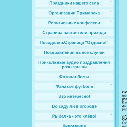
Праздники нашего села
Организации Приморска
Религиозные конфессии
Cтраница настоятеля прихода
Посиделки.Страница "Отдохни!"
Поздравления на все случаи
Прикольные аудио поздравления
розыгрыши
Фотоальбомы
Фанатам футбола
OV
он
Это интересно!
ра
В о
да
Во саду ли в огороде
рад
Рыбалка - это клёво!
Дл
OV
OVT
Киномания
онл