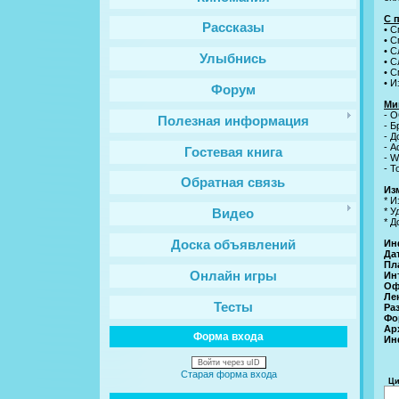
С 
Рассказы
• 
• С
• С
Улыбнись
• С
• С
• 
Форум
Ми
- 
Полезная информация
- Б
- Д
- A
Гостевая книга
- W
- T
Обратная связь
Изм
* 
* 
Видео
* 
Ин
Доска объявлений
Да
Пл
Онлайн игры
Ин
Оф
Ле
Тесты
Ра
Фо
Aр
Форма входа
Ин
Войти через uID
Старая форма входа
Ци