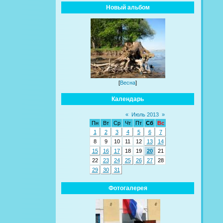
Новый альбом
[
Весна
]
Календарь
«
Июль 2013
»
Пн
Вт
Ср
Чт
Пт
Сб
Вс
1
2
3
4
5
6
7
8
9
10
11
12
13
14
15
16
17
18
19
20
21
22
23
24
25
26
27
28
29
30
31
Фотогалерея