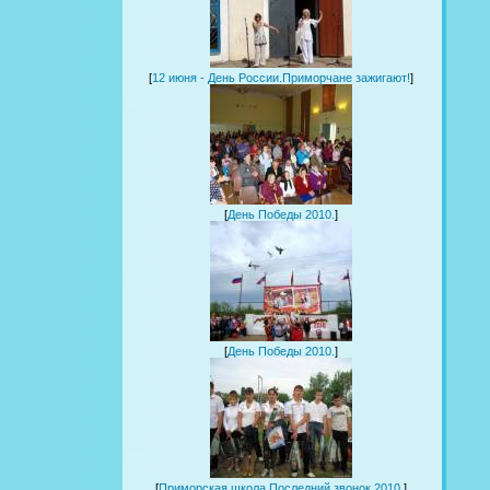
[
12 июня - День России.Приморчане зажигают!
]
[
День Победы 2010.
]
[
День Победы 2010.
]
[
Приморская школа.Последний звонок 2010.
]