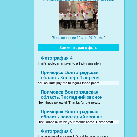
[
День пионерии 19 мая 2010 года.
]
Комментарии к фото
Фотография 4
That's a clever answer to a tricky quseiton
Приморск Волгоградская
область Концерт 1 апреля
You couldn't pay me to ingore these posts!
Приморск Волгоградская
область.Последний звонок
Hey, that's porewful. Thanks for the news.
Приморск Волгоградская
область последний звонок
Hey, subtle must be your mddlie name. Great post!
Фотография 8
The asnwer of an expert. Good to hear from you.