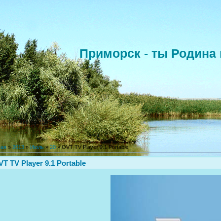
Приморск - ты Родина 
ная
»
2013
»
Июль
»
20
» OVT TV Player 9.1 Portable
T TV Player 9.1 Portable