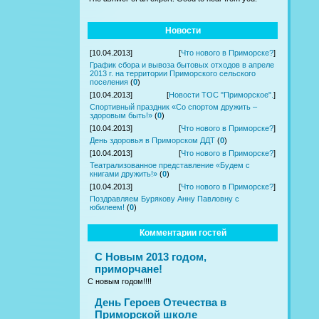
Новости
[10.04.2013]
[
Что нового в Приморске?
]
График сбора и вывоза бытовых отходов в апреле
2013 г. на территории Приморского сельского
поселения
(
0
)
[10.04.2013]
[
Новости ТОС "Приморское".
]
Спортивный праздник «Со спортом дружить –
здоровым быть!»
(
0
)
[10.04.2013]
[
Что нового в Приморске?
]
День здоровья в Приморском ДДТ
(
0
)
[10.04.2013]
[
Что нового в Приморске?
]
Театрализованное представление «Будем с
книгами дружить!»
(
0
)
[10.04.2013]
[
Что нового в Приморске?
]
Поздравляем Бурякову Анну Павловну с
юбилеем!
(
0
)
Комментарии гостей
С Новым 2013 годом,
приморчане!
С новым годом!!!!
День Героев Отечества в
Приморской школе