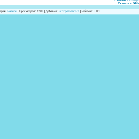
Скачать с Uniby
Скачать с Dfil
ория
:
Разное
|
Просмотров
: 1290 |
Добавил
:
ucozposter2172
|
Рейтинг
:
0.0
/
0