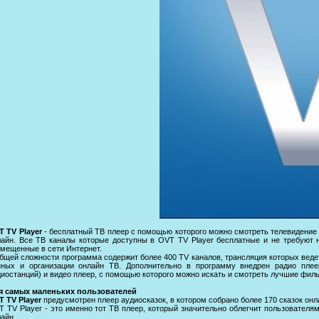
T TV Player
- бесплатный ТВ плеер c помощью которого можно смотреть телевидение 
лайн. Все ТВ каналы которые доступны в OVT TV Player бесплатные и не требуют 
змещенные в сети Интернет.
бщей сложности программа содержит более 400 TV каналов, трансляция которых веде
нных и организации онлайн ТВ. Дополнительно в программу внедрен радио плее
иостанций) и видео плеер, с помощью которого можно искать и смотреть лучшие фил
я самых маленьких пользователей
T TV Player
предусмотрен плеер аудиосказок, в котором собрано более 170 сказок онл
 TV Player - это именно тот ТВ плеер, который значительно облегчит пользователя
айн.