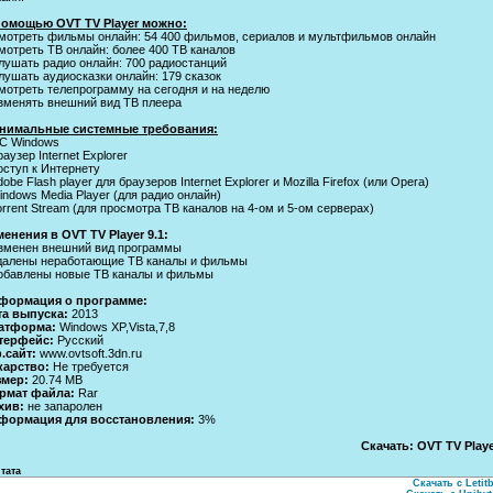
помощью OVT TV Player можно:
Смотреть фильмы онлайн: 54 400 фильмов, сериалов и мультфильмов онлайн
мотреть ТВ онлайн: более 400 ТВ каналов
лушать радио онлайн: 700 радиостанций
лушать аудиосказки онлайн: 179 сказок
мотреть телепрограмму на сегодня и на неделю
Изменять внешний вид ТВ плеера
нимальные системные требования:
OC Windows
раузер Internet Explorer
оступ к Интернету
dobe Flash player для браузеров Internet Explorer и Mozilla Firefox (или Opera)
indows Media Player (для радио онлайн)
orrent Stream (для просмотра ТВ каналов на 4-ом и 5-ом серверах)
енения в OVT TV Player 9.1:
Изменен внешний вид программы
Удалены неработающие ТВ каналы и фильмы
Добавлены новые ТВ каналы и фильмы
формация о программе:
та выпуска:
2013
атформа:
Windows XP,Vista,7,8
терфейс:
Русский
.сайт:
www.ovtsoft.3dn.ru
карство:
Не требуется
змер:
20.74 MB
рмат файла:
Rar
хив:
не запаролен
формация для восстановления:
3%
Скачать: OVT TV Playe
тата
Скачать с Letitb