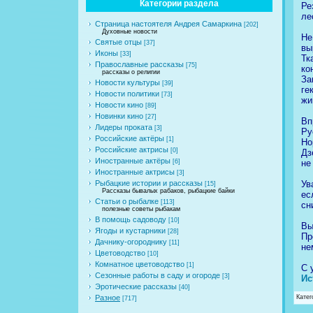
Категории раздела
Ре
ле
Страница настоятеля Андрея Самаркина
[202]
Духовные новости
Не
Святые отцы
[37]
вы
Иконы
[33]
Тк
Православные рассказы
[75]
ко
рассказы о религии
За
Новости культуры
[39]
ге
Новости политики
[73]
жи
Новости кино
[89]
Новинки кино
[27]
Вп
Лидеры проката
[3]
Ру
Российские актёры
[1]
Но
Российские актрисы
[0]
Дз
Иностранные актёры
не
[6]
Иностранные актрисы
[3]
Ув
Рыбацкие истории и рассказы
[15]
Рассказы бывалых рабаков, рыбацкие байки
ес
Статьи о рыбалке
[113]
сн
полезные советы рыбакам
В помощь садоводу
[10]
Вы
Ягоды и кустарники
[28]
Пр
Дачнику-огороднику
[11]
не
Цветоводство
[10]
Комнатное цветоводство
[1]
С 
Сезонные работы в саду и огороде
[3]
Ис
Эротические рассказы
[40]
Катег
Разное
[717]