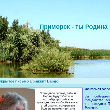
Приморск - ты Родина 
ная
»
2013
»
Январь
»
5
» Открытое письмо Бриджит Бардо
ткрытое письмо Бриджит Бардо
Уважаемая госп
Вы пообещали 
гражданство, ес
что президент 
Франции.