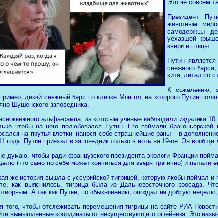
Это не совсем та
Президент Пут
животным миро
самодержцы де
уехавшей крыше
звери и птицы.
Путин является
снежного барса,
кита, летал со 
К сожалению, э
пример, дикий снежный барс по кличке Монгол, на которого Путин полю
яно-Шушенского заповедника.
аснокнижного альфа-самца, за которым ученые наблюдали издалека 10 ле
лько чтобы на него полюбовался Путин. Его поймали браконьерской 
осался на прутья клетки, нанося себе страшнейшие раны – в дополнени
11 года. Путин приехал в заповедник только в ночь на 19-ое. Он вообще
не думаю, чтобы ради французского президента экологи Франции поймал
делю (что само по себе может кончиться для зверя трагично) и пытали е
кая же история вышла с уссурийской тигрицей, которую якобы поймал и 
ле, как выяснилось, тигрица была из Дальневосточного зоосада. Что
отворным. А так как Путин, по обыкновению, опоздал на добрую неделю, 
я того, чтобы отслеживать перемещения тигрицы на сайте РИА-Новости
йте вымышленные координаты от несуществующего ошейника. Это назыв