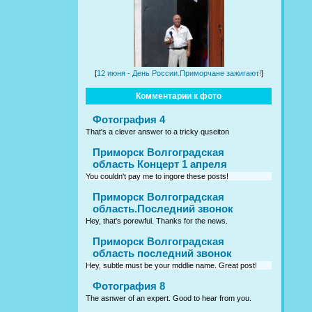
[
12 июня - День России.Приморчане зажигают!
]
Комментарии к фото
Фотография 4
That's a clever answer to a tricky quseiton
Приморск Волгоградская
область Концерт 1 апреля
You couldn't pay me to ingore these posts!
Приморск Волгоградская
область.Последний звонок
Hey, that's porewful. Thanks for the news.
Приморск Волгоградская
область последний звонок
Hey, subtle must be your mddlie name. Great post!
Фотография 8
The asnwer of an expert. Good to hear from you.