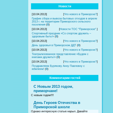
Новости
[10.04.2013]
[
Что нового в Приморске?
]
График сбора и вывоза бытовых отходов в апреле
2013 г. на территории Приморского сельского
поселения
(
0
)
[10.04.2013]
[
Новости ТОС "Приморское".
]
Спортивный праздник «Со спортом дружить –
здоровым быть!»
(
0
)
[10.04.2013]
[
Что нового в Приморске?
]
День здоровья в Приморском ДДТ
(
0
)
[10.04.2013]
[
Что нового в Приморске?
]
Театрализованное представление «Будем с
книгами дружить!»
(
0
)
[10.04.2013]
[
Что нового в Приморске?
]
Поздравляем Бурякову Анну Павловну с
юбилеем!
(
0
)
Комментарии гостей
С Новым 2013 годом,
приморчане!
С новым годом!!!!
День Героев Отечества в
Приморской школе
Однако интересную статью нарыл. Давайте