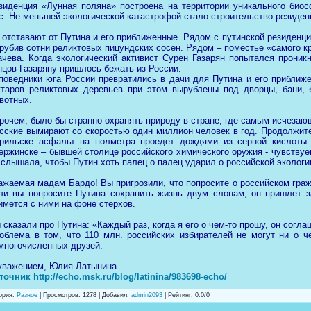
зиденция «Лунная поляна» построена на территории уникального био
с. Не меньшей экологической катастрофой стало строительство резиде
 отставают от Путина и его приближенные. Рядом с путинской резиденц
рубив сотни реликтовых пицундских сосен. Рядом – поместье «самого к
ачева. Когда экологический активист Сурен Газарян попытался проникн
нцов Газаряну пришлось бежать из России.
поведники юга России превратились в дачи для Путина и его приближе
ктаров реликтовых деревьев при этом вырублены под дворцы, бани,
вотных.
рочем, было бы странно охранять природу в стране, где самым исчезаю
сские вымирают со скоростью один миллион человек в год. Продолжите
рильске асфальт на полметра проедет дождями из серной кислоты –
ержинске – бывшей столице российского химического оружия - чувствуеш
 слышала, чтобы Путин хоть палец о палец ударил о российской экологи
ажаемая мадам Бардо! Вы пригрозили, что попросите о российском граж
ли вы попросите Путина сохранить жизнь двум слонам, он пришлет з
имется с ними на фоне стерхов.
 сказали про Путина: «Каждый раз, когда я его о чем-то прошу, он согл
облема в том, что 110 млн. российских избирателей не могут ни о ч
многочисленных друзей.
уважением, Юлия Латынина
точник http://echo.msk.ru/blog/latinina/983698-echo/
ория
:
Разное
|
Просмотров
: 1278 |
Добавил
:
admin2093
|
Рейтинг
:
0.0
/
0