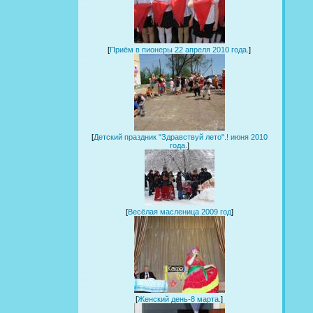
[
Приём в пионеры 22 апреля 2010 года.
]
[
Детский праздник "Здравствуй лето".! июня 2010
года.
]
[
Весёлая масленица 2009 год
]
[
Женский день-8 марта.
]