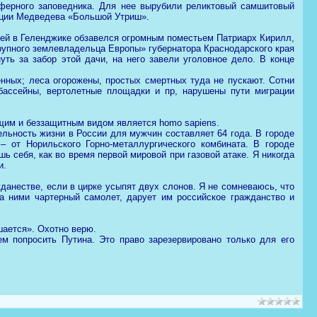
сферного заповедника. Для нее вырубили реликтовый самшитовый
нции Медведева «Большой Утриш».
ией в Геленджике обзавелся огромным поместьем Патриарх Кирилл,
рупного землевладельца Европы» губернатора Краснодарского края
уть за забор этой дачи, на него завели уголовное дело. В конце
нных; леса огорожены, простых смертных туда не пускают. Сотни
 бассейны, вертолетные площадки и пр, нарушены пути миграции
щим и беззащитным видом является homo sapiens.
льность жизни в России для мужчин составляет 64 года. В городе
 от Норильского Горно-металлургического комбината. В городе
ь себя, как во время первой мировой при газовой атаке. Я никогда
и.
данестве, если в цирке усыпят двух слонов. Я не сомневаюсь, что
а ними чартерный самолет, дарует им российское гражданство и
ашается». Охотно верю.
ем попросить Путина. Это право зарезервировано только для его