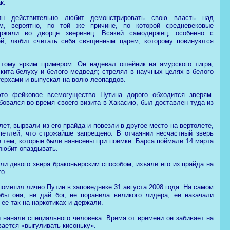
к.
ин действительно любит демонстрировать свою власть над
м, вероятно, по той же причине, по которой средневековые
ржали во дворце зверинец. Всякий самодержец, особенно с
й, любит считать себя священным царем, которому повинуются
 тому ярким примером. Он надевал ошейник на амурского тигра,
 кита-белуху и белого медведя; стрелял в научных целях в белого
стерхами и выпускал на волю леопардов.
то фейковое всемогущество Путина дорого обходится зверям.
бовался во время своего визита в Хакасию, был доставлен туда из
т, вырвали из его прайда и повезли в другое место на вертолете,
петлей, что строжайше запрещено. В отчаянии несчастный зверь
е тем, которые были нанесены при поимке. Барса поймали 14 марта
 любит опаздывать.
и дикого зверя браконьерским способом, изъяли его из прайда на
го.
пометил лично Путин в заповеднике 31 августа 2008 года. На самом
бы она, не дай бог, не поранила великого лидера, ее накачали
ее так на наркотиках и держали.
 наняли специального человека. Время от времени он забивает на
ается «выгуливать кисоньку».