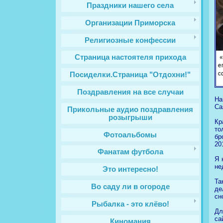
Праздники нашего села
Организации Приморска
Религиозные конфессии
Cтраница настоятеля прихода
Посиделки.Страница "Отдохни!"
Поздравления на все случаи
На
Са
Прикольные аудио поздравления
розыгрыши
Кр
то
Фотоальбомы
бр
20
Фанатам футбола
Я 
не
Это интересно!
Та
Во саду ли в огороде
де
сн
Рыбалка - это клёво!
Дл
са
Киномания