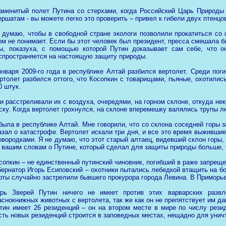
аменитый полет Путина со стерхами, когда Российский Царь Природ
ершатам - вы можете легко это проверить – привел к гибели двух птенцо
 думаю, чтобы в свободной стране экологи позволили прокатиться со с
ом не понимает. Если бы этот человек был президент, пресса смешала б
ы, показуха, с помощью которой Путин доказывает сам себе, что о
спространяется на настоящую защиту природы.
января 2009-го года в республике Алтай разбился вертолет. Среди по
ртолет разбился оттого, что Косопкин с товарищами, пьяные, охотилис
0 штук.
и расстреливали их с воздуха, очередями, на горном склоне, откуда нек
ску. Когда вертолет грохнулся, на склоне вперемешку валялись трупы л
была в республике Алтай. Мне говорили, что со склона соседней горы 
азал о катастрофе. Вертолет искали три дня, и все это время выживши
овородками. Я не думаю, что этот старый алтаец, видевший склон горы
 вашим словам о Путине, который сделал для защиты природы больше, 
сопкин – не единственный путинский чиновник, погибший в раже запреще
бернатор Игорь Есиповский – охотники пытались лебедкой втащить на б
оты случайно застрелили бывшего прокурора города Левина. В Приморье
рь Зверей Путин ничего не имеет против этих варварских развл
аснокнижных животных с вертолета, так же как он не препятствует им да
тин имеет 26 резиденций – он на втором месте в мире по числу рези
сть новых резиденций строится в заповедных местах, нещадно для уни