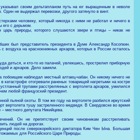
ы указывал своим дельтапланом путь на юг выращенным в неволе
в. Один не выдержал перевозки, другого затянуло в винт.
терхами человеку, который никогда с ними не работал и ничего в
ы его с дерьмом.
н царь природы, которого слушаются звери и птицы – никак не
гибших был представитель президента в Думе Александр Косопкин.
ь с воздуха на краснокнижных архаров, которых в России осталось
уда деться, и кто-то из палачей, увлекшись, прострелил приборную
юдей и архаров. Дело замяли.
за побоищем наблюдал местный алтаец-чабан. Он никому ничего не
е в катастрофе отогревали раненых товарищей нагретыми на костре
, устланный трупами расстрелянных с вертолета архаров, умилился
чем любой французский президент.
нной пьяной охоты. В том же году на вертолете разбился иркутский
орт вертолета тушу застреленного медведя. В Свердовске во время
 – местного депутата Никийцева.
ечений. Он не препятствует своим чиновникам расстреливать
вить людей на дорогах.
денций после северокорейского диктатора Ким Чен Ына. Большая
чтожаемых для Российского Царя Природы.