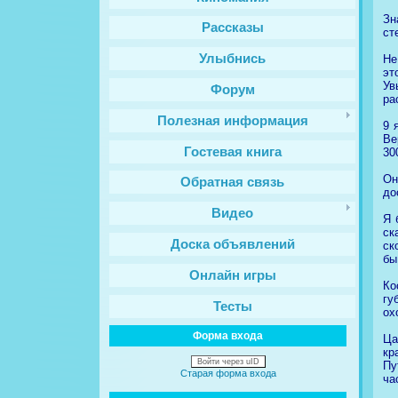
Зн
Рассказы
ст
Улыбнись
Не
эт
Ув
Форум
ра
Полезная информация
9 
Ве
Гостевая книга
30
Он
Обратная связь
до
Видео
Я 
ск
Доска объявлений
ск
бы
Онлайн игры
Ко
гу
Тесты
ох
Форма входа
Ца
кр
Войти через uID
Пу
Старая форма входа
ча