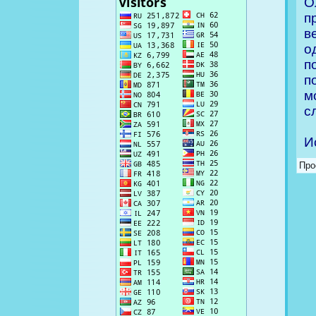
О
п
в
о
п
п
м
с
И
Про