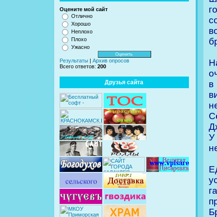
г
Оцените мой сайт
Отлично
с
Хорошо
в
Неплохо
б
Плохо
Ужасно
Н
Результаты
|
Архив опросов
Всего ответов:
200
о
в
Друзья сайта
в
н
С
Д
У
н
Е
у
г
п
Б