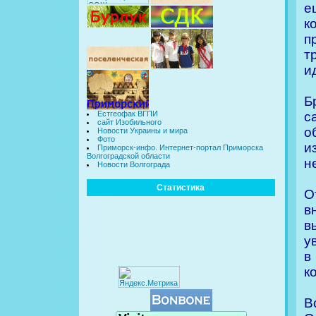
е
к
п
т
и
Б
с
Естгеофак ВГПИ
сайт Изобильного
о
Новости Украины и мира
Фото
и
Приморск-инфо. Интернет-портал Приморска
Волгоградской области
н
Новости Волгограда
Статистика
О
в
в
у
в
к
В