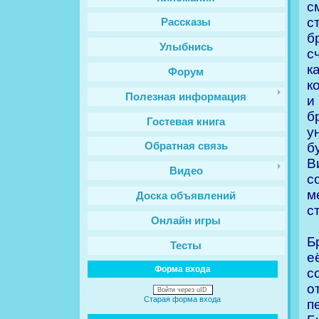
с
с
Рассказы
б
Улыбнись
с
к
Форум
к
Полезная информация
и
б
Гостевая книга
у
б
Обратная связь
В
Видео
с
м
Доска объявлений
с
Онлайн игры
Б
Тесты
е
Форма входа
с
о
Войти через uID
Старая форма входа
п