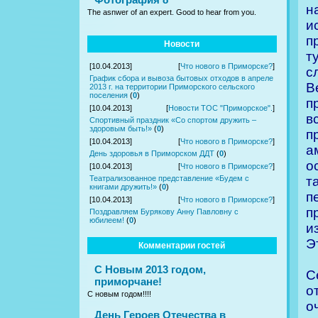
н
The asnwer of an expert. Good to hear from you.
и
п
Новости
т
[10.04.2013]
[
Что нового в Приморске?
]
с
График сбора и вывоза бытовых отходов в апреле
В
2013 г. на территории Приморского сельского
поселения
(
0
)
п
[10.04.2013]
[
Новости ТОС "Приморское".
]
в
Спортивный праздник «Со спортом дружить –
здоровым быть!»
(
0
)
п
[10.04.2013]
[
Что нового в Приморске?
]
а
День здоровья в Приморском ДДТ
(
0
)
о
[10.04.2013]
[
Что нового в Приморске?
]
т
Театрализованное представление «Будем с
книгами дружить!»
(
0
)
п
[10.04.2013]
[
Что нового в Приморске?
]
п
Поздравляем Бурякову Анну Павловну с
юбилеем!
(
0
)
и
Э
Комментарии гостей
С Новым 2013 годом,
С
приморчане!
о
С новым годом!!!!
о
День Героев Отечества в