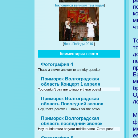
п
[
Поклонимся великим тем годам
]
к
м
ч
Т
[
День Победы 2010.
]
т
д
Комментарии к фото
п
Фотография 4
п
That's a clever answer to a tricky quseiton
Б
Приморск Волгоградская
м
область Концерт 1 апреля
б
You couldn't pay me to ingore these posts!
О
Приморск Волгоградская
л
область.Последний звонок
Hey, that's porewful. Thanks for the news.
М
Приморск Волгоградская
ф
область последний звонок
м
Hey, subtle must be your mddlie name. Great post!
е
Фотография 8