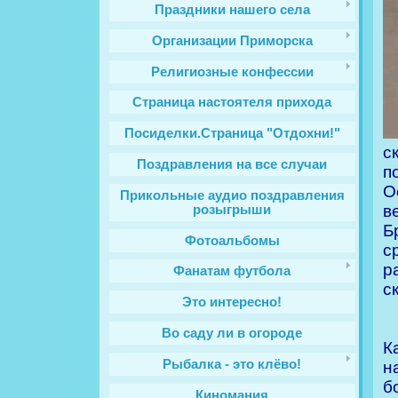
Праздники нашего села
Организации Приморска
Религиозные конфессии
Cтраница настоятеля прихода
Посиделки.Страница "Отдохни!"
с
Поздравления на все случаи
п
О
Прикольные аудио поздравления
в
розыгрыши
Б
Фотоальбомы
с
р
Фанатам футбола
с
Это интересно!
Во саду ли в огороде
К
Рыбалка - это клёво!
н
б
Киномания