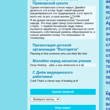
ж
Приморской школе
в
Однако интересную статью нарыл. Давайте
делиться, кто из вас будет новой вакциной
п
вакцинироваться, кто традиционной, а кто просто
с
мыть нос (и рот, и уши) мылом
Я же думаю засилье коммерческих "пугателей
А
народа. Это еще один тренд тупоголовия с разных
сторон - с первой нехорошие люди ложью
о
пытаются заработать, со второй обычные не хотят
повышать собственный уровень образованности, и
з
сильно доверяют всему что показывают по
телевизору.
о
с
Презентация детской
организации "Волгарята"
о
Plaseing to find someone who can think like that
о
п
Молебен перед началом учения
т
Deep thinking - adds a new dmiensoin to it all.
э
C Днём медицинского
п
работника!
Cool! That's a clever way of looinkg at it!
н
Архив записей
Б
п
в
Наш опрос
Ш