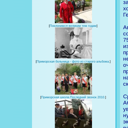
з
х
Г
[
Поклонимся великим тем годам
]
А
с
7
и
п
н
[
Приморская больница - фото из старого альбома.
]
о
п
н
с
С
[
Приморская школа.Последний звонок 2010.
]
А
у
н
э
р