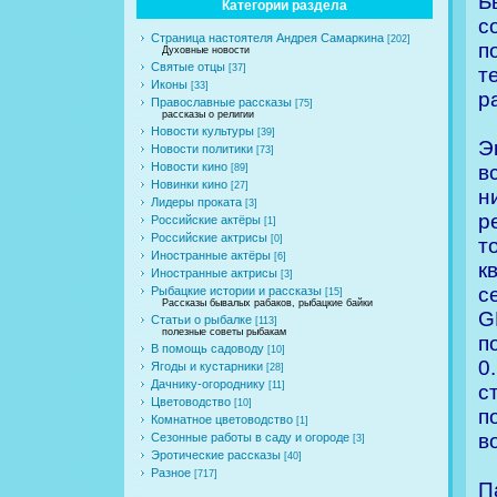
Б
Категории раздела
с
Страница настоятеля Андрея Самаркина
[202]
п
Духовные новости
Святые отцы
[37]
т
Иконы
[33]
р
Православные рассказы
[75]
рассказы о религии
Новости культуры
[39]
Э
Новости политики
[73]
Новости кино
в
[89]
Новинки кино
[27]
н
Лидеры проката
[3]
р
Российские актёры
[1]
Российские актрисы
[0]
т
Иностранные актёры
[6]
к
Иностранные актрисы
[3]
с
Рыбацкие истории и рассказы
[15]
Рассказы бывалых рабаков, рыбацкие байки
G
Статьи о рыбалке
[113]
полезные советы рыбакам
п
В помощь садоводу
[10]
0
Ягоды и кустарники
[28]
Дачнику-огороднику
[11]
с
Цветоводство
[10]
п
Комнатное цветоводство
[1]
в
Сезонные работы в саду и огороде
[3]
Эротические рассказы
[40]
Разное
[717]
П