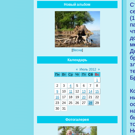
С
Новый альбом
с
(
п
ч
д
м
Д
[
Весна
]
б
Календарь
з
«
Июль 2012
»
т
Пн
Вт
Ср
Чт
Пт
Сб
Вс
Б
1
2
3
4
5
6
7
8
К
9
10
11
12
13
14
15
н
16
17
18
19
20
21
22
о
23
24
25
26
27
28
29
30
31
н
б
Фотогалерея
т
Н