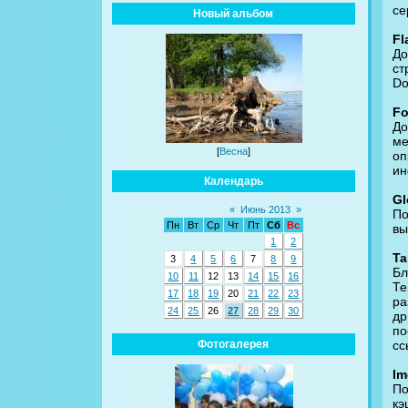
се
Новый альбом
Fl
До
ст
Do
Fo
До
ме
[
Весна
]
оп
ин
Календарь
Gl
«
Июнь 2013
»
По
Пн
Вт
Ср
Чт
Пт
Сб
Вс
вы
1
2
Ta
3
4
5
6
7
8
9
Бл
10
11
12
13
14
15
16
Те
17
18
19
20
21
22
23
ра
24
25
26
27
28
29
30
д
по
сс
Фотогалерея
Im
По
кэ