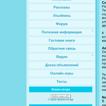
Сп
Fl
Рассказы
Те
со
Улыбнись
вс
ул
Форум
др
Полезная информация
К 
ко
Гостевая книга
ва
Ad
Обратная связь
Ох
ещ
Видео
ре
пр
Доска объявлений
ва
Онлайн игры
Те
Pl
Тесты
за
не
из
Форма входа
Войти через uID
No
Старая форма входа
В 
на