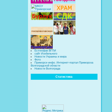
Естгеофак ВГПИ
сайт Изобильного
Новости Украины и мира
Фото
Приморск-инфо. Интернет-портал Приморска
Волгоградской области
Новости Волгограда
Статистика