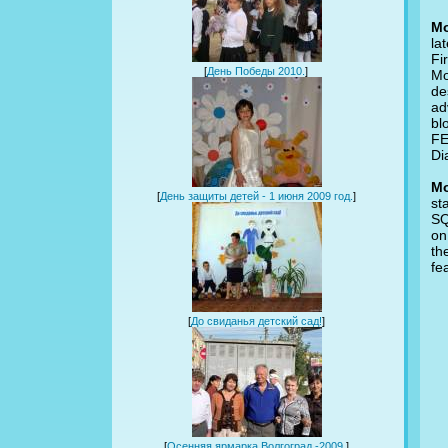
Mo
la
Fi
[
День Победы 2010.
]
Mo
de
ad
bl
FE
Di
Mo
[
День защиты детей - 1 июня 2009 год.
]
st
SQ
on
th
fe
[
До свиданья детский сад!
]
[
Осенняя ярмарка Волгоград -2009.
]