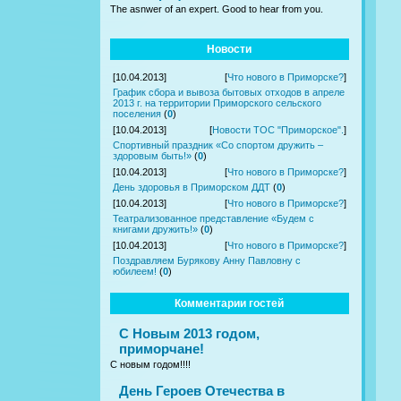
The asnwer of an expert. Good to hear from you.
Новости
[10.04.2013]
[
Что нового в Приморске?
]
График сбора и вывоза бытовых отходов в апреле
2013 г. на территории Приморского сельского
поселения
(
0
)
[10.04.2013]
[
Новости ТОС "Приморское".
]
Спортивный праздник «Со спортом дружить –
здоровым быть!»
(
0
)
[10.04.2013]
[
Что нового в Приморске?
]
День здоровья в Приморском ДДТ
(
0
)
[10.04.2013]
[
Что нового в Приморске?
]
Театрализованное представление «Будем с
книгами дружить!»
(
0
)
[10.04.2013]
[
Что нового в Приморске?
]
Поздравляем Бурякову Анну Павловну с
юбилеем!
(
0
)
Комментарии гостей
С Новым 2013 годом,
приморчане!
С новым годом!!!!
День Героев Отечества в