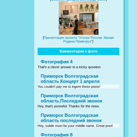
[
Презентация проекта "Уголок России. Малая
Родина Приморск"
]
Комментарии к фото
Фотография 4
That's a clever answer to a tricky quseiton
Приморск Волгоградская
область Концерт 1 апреля
You couldn't pay me to ingore these posts!
Приморск Волгоградская
область.Последний звонок
Hey, that's porewful. Thanks for the news.
Приморск Волгоградская
область последний звонок
Hey, subtle must be your mddlie name. Great post!
Фотография 8