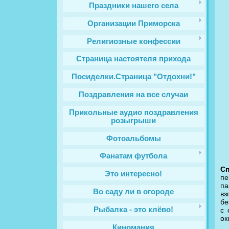
Праздники нашего села
Организации Приморска
Религиозные конфессии
Cтраница настоятеля прихода
Посиделки.Страница "Отдохни!"
Поздравления на все случаи
Прикольные аудио поздравления
розыгрыши
Фотоальбомы
Фанатам футбола
Сп
Это интересно!
пе
па
Во саду ли в огороде
вз
бе
Рыбалка - это клёво!
с 
ок
Киномания