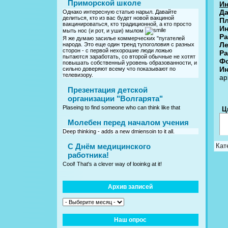
Приморской школе
Ин
Да
Однако интересную статью нарыл. Давайте
делиться, кто из вас будет новой вакциной
П
вакцинироваться, кто традиционной, а кто просто
Ин
мыть нос (и рот, и уши) мылом
Ра
Я же думаю засилье коммерческих "пугателей
Ле
народа. Это еще один тренд тупоголовия с разных
сторон - с первой нехорошие люди ложью
Ра
пытаются заработать, со второй обычные не хотят
Фо
повышать собственный уровень образованности, и
Ин
сильно доверяют всему что показывают по
телевизору.
ар
Презентация детской
организации "Волгарята"
Plaseing to find someone who can think like that
Ц
Молебен перед началом учения
Deep thinking - adds a new dmiensoin to it all.
C Днём медицинского
Кат
работника!
Cool! That's a clever way of looinkg at it!
Архив записей
Наш опрос