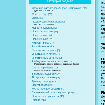
Категории раздела
«к
ха
Страница настоятеля Андрея Самаркина
[202]
вр
Духовные новости
пр
Святые отцы
[37]
ще
Иконы
[33]
«N
Православные рассказы
[75]
рассказы о религии
ра
Новости культуры
[39]
ст
Новости политики
[73]
не
Новости кино
[89]
за
Новинки кино
[27]
Лидеры проката
[3]
Vi
Российские актёры
[1]
Уд
Российские актрисы
[0]
— 
Иностранные актёры
[6]
Иностранные актрисы
[3]
F
Рыбацкие истории и рассказы
[15]
FE
Рассказы бывалых рабаков, рыбацкие байки
ко
Статьи о рыбалке
[113]
см
полезные советы рыбакам
ус
В помощь садоводу
[10]
со
Ягоды и кустарники
[28]
ко
Дачнику-огороднику
[11]
св
Цветоводство
[10]
Комнатное цветоводство
[1]
Fl
Сезонные работы в саду и огороде
[3]
До
Эротические рассказы
[40]
ст
Разное
[717]
SE