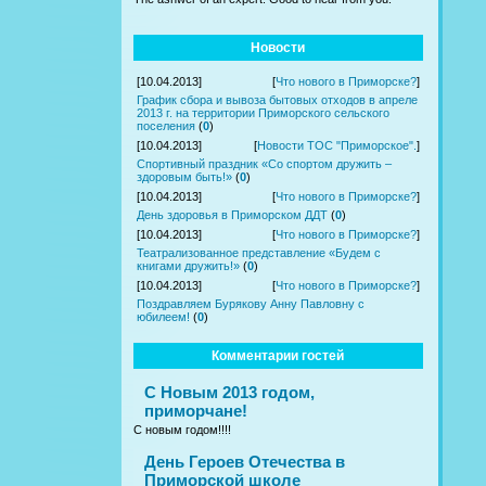
Новости
[10.04.2013]
[
Что нового в Приморске?
]
График сбора и вывоза бытовых отходов в апреле
2013 г. на территории Приморского сельского
поселения
(
0
)
[10.04.2013]
[
Новости ТОС "Приморское".
]
Спортивный праздник «Со спортом дружить –
здоровым быть!»
(
0
)
[10.04.2013]
[
Что нового в Приморске?
]
День здоровья в Приморском ДДТ
(
0
)
[10.04.2013]
[
Что нового в Приморске?
]
Театрализованное представление «Будем с
книгами дружить!»
(
0
)
[10.04.2013]
[
Что нового в Приморске?
]
Поздравляем Бурякову Анну Павловну с
юбилеем!
(
0
)
Комментарии гостей
С Новым 2013 годом,
приморчане!
С новым годом!!!!
День Героев Отечества в
Приморской школе