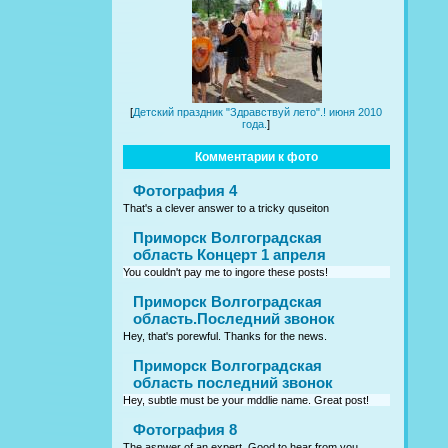
[
Детский праздник "Здравствуй лето".! июня 2010
года.
]
Комментарии к фото
Фотография 4
That's a clever answer to a tricky quseiton
Приморск Волгоградская
область Концерт 1 апреля
You couldn't pay me to ingore these posts!
Приморск Волгоградская
область.Последний звонок
Hey, that's porewful. Thanks for the news.
Приморск Волгоградская
область последний звонок
Hey, subtle must be your mddlie name. Great post!
Фотография 8
The asnwer of an expert. Good to hear from you.