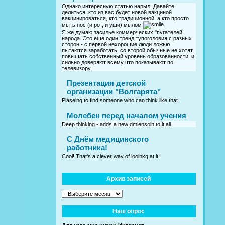
Однако интересную статью нарыл. Давайте
делиться, кто из вас будет новой вакциной
вакцинироваться, кто традиционной, а кто просто
мыть нос (и рот, и уши) мылом
Я же думаю засилье коммерческих "пугателей
народа. Это еще один тренд тупоголовия с разных
сторон - с первой нехорошие люди ложью
пытаются заработать, со второй обычные не хотят
повышать собственный уровень образованности, и
сильно доверяют всему что показывают по
телевизору.
Презентация детской
организации "Волгарята"
Plaseing to find someone who can think like that
Молебен перед началом учения
Deep thinking - adds a new dmiensoin to it all.
C Днём медицинского
работника!
Cool! That's a clever way of looinkg at it!
Архив записей
Наш опрос