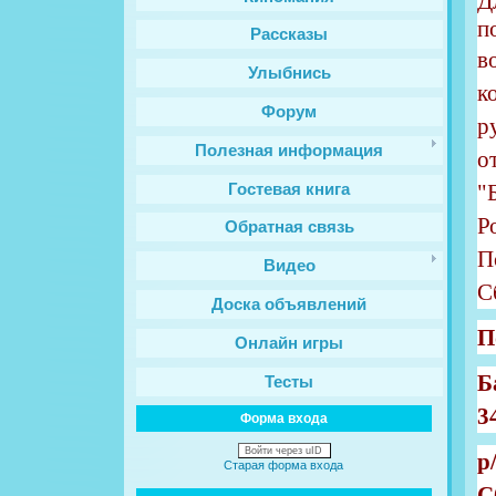
Д
п
Рассказы
в
Улыбнись
к
Форум
р
Полезная информация
о
"
Гостевая книга
Р
Обратная связь
П
Видео
С
Доска объявлений
П
Онлайн игры
Б
Тесты
3
Форма входа
Войти через uID
р
Старая форма входа
С