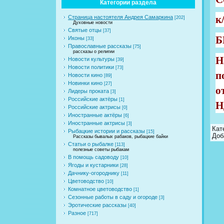
Категории раздела
к
Страница настоятеля Андрея Самаркина
[202]
Духовные новости
Святые отцы
[37]
Б
Иконы
[33]
Православные рассказы
[75]
рассказы о религии
Н
Новости культуры
[39]
Новости политики
[73]
п
Новости кино
[89]
Новинки кино
[27]
о
Лидеры проката
[3]
Российские актёры
[1]
Н
Российские актрисы
[0]
Иностранные актёры
[6]
Иностранные актрисы
[3]
Кат
Рыбацкие истории и рассказы
[15]
Доб
Рассказы бывалых рабаков, рыбацкие байки
Статьи о рыбалке
[113]
полезные советы рыбакам
В помощь садоводу
[10]
Ягоды и кустарники
[28]
Дачнику-огороднику
[11]
Цветоводство
[10]
Комнатное цветоводство
[1]
Сезонные работы в саду и огороде
[3]
Эротические рассказы
[40]
Разное
[717]