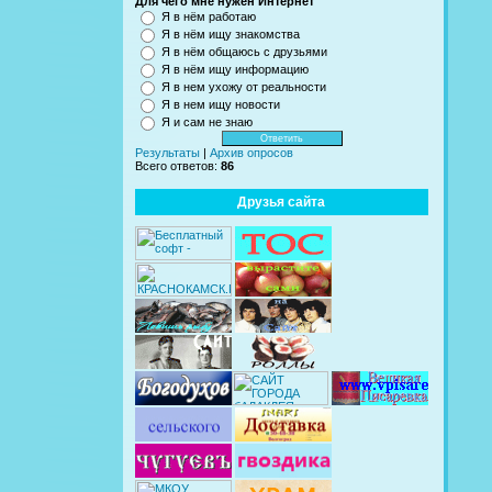
Для чего мне нужен Интернет
Я в нём работаю
Я в нём ищу знакомства
Я в нём общаюсь с друзьями
Я в нём ищу информацию
Я в нем ухожу от реальности
Я в нем ищу новости
Я и сам не знаю
Результаты
|
Архив опросов
Всего ответов:
86
Друзья сайта