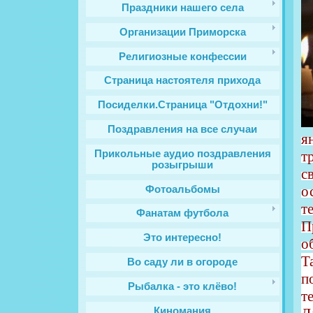
Праздники нашего села
Организации Приморска
Религиозные конфессии
Cтраница настоятеля прихода
Посиделки.Страница "Отдохни!"
Поздравления на все случаи
я
т
Прикольные аудио поздравления
розыгрыши
с
о
Фотоальбомы
т
Фанатам футбола
П
Это интересно!
о
Т
Во саду ли в огороде
п
Рыбалка - это клёво!
т
Киномания