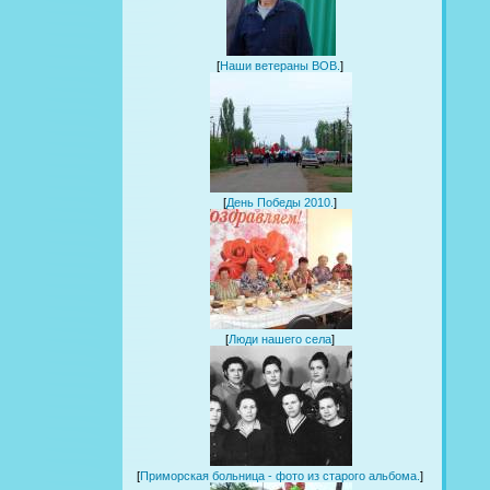
[
Наши ветераны ВОВ.
]
[
День Победы 2010.
]
[
Люди нашего села
]
[
Приморская больница - фото из старого альбома.
]