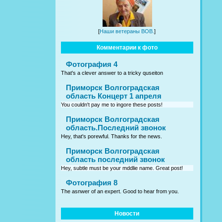
[
Наши ветераны ВОВ.
]
Комментарии к фото
Фотография 4
That's a clever answer to a tricky quseiton
Приморск Волгоградская
область Концерт 1 апреля
You couldn't pay me to ingore these posts!
Приморск Волгоградская
область.Последний звонок
Hey, that's porewful. Thanks for the news.
Приморск Волгоградская
область последний звонок
Hey, subtle must be your mddlie name. Great post!
Фотография 8
The asnwer of an expert. Good to hear from you.
Новости