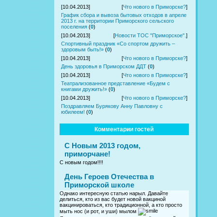
[10.04.2013]
[
Что нового в Приморске?
]
График сбора и вывоза бытовых отходов в апреле
2013 г. на территории Приморского сельского
поселения
(
0
)
[10.04.2013]
[
Новости ТОС "Приморское".
]
Спортивный праздник «Со спортом дружить –
здоровым быть!»
(
0
)
[10.04.2013]
[
Что нового в Приморске?
]
День здоровья в Приморском ДДТ
(
0
)
[10.04.2013]
[
Что нового в Приморске?
]
Театрализованное представление «Будем с
книгами дружить!»
(
0
)
[10.04.2013]
[
Что нового в Приморске?
]
Поздравляем Бурякову Анну Павловну с
юбилеем!
(
0
)
Комментарии гостей
С Новым 2013 годом,
приморчане!
С новым годом!!!!
День Героев Отечества в
Приморской школе
Однако интересную статью нарыл. Давайте
делиться, кто из вас будет новой вакциной
вакцинироваться, кто традиционной, а кто просто
мыть нос (и рот, и уши) мылом