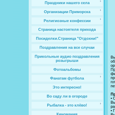
Праздники нашего села
Организации Приморска
Религиозные конфессии
Cтраница настоятеля прихода
Посиделки.Страница "Отдохни!"
Поздравления на все случаи
Прикольные аудио поздравления
Вы
розыгрыши
об
o
Фотоальбомы
Пр
фи
пр
Фанатам футбола
го
пе
Это интересно!
Пp
Во саду ли в огороде
• 
Вы
Рыбалка - это клёво!
pа
• 
Киномания
Вы