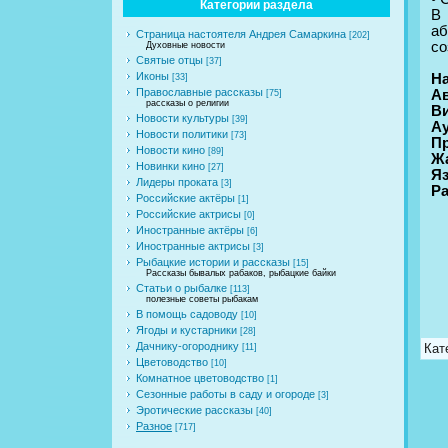
Категории раздела
В 
aб
Страница настоятеля Андрея Самаркина
[202]
со
Духовные новости
Святые отцы
[37]
Иконы
На
[33]
Православные рассказы
Ав
[75]
рассказы о религии
В
Новости культуры
[39]
А
Новости политики
[73]
П
Новости кино
[89]
Ж
Новинки кино
[27]
Я
Лидеры проката
[3]
Ра
Российские актёры
[1]
Российские актрисы
[0]
Иностранные актёры
[6]
Иностранные актрисы
[3]
Рыбацкие истории и рассказы
[15]
Рассказы бывалых рабаков, рыбацкие байки
Статьи о рыбалке
[113]
полезные советы рыбакам
В помощь садоводу
[10]
Ягоды и кустарники
[28]
Дачнику-огороднику
Кат
[11]
Цветоводство
[10]
Комнатное цветоводство
[1]
Сезонные работы в саду и огороде
[3]
Эротические рассказы
[40]
Разное
[717]