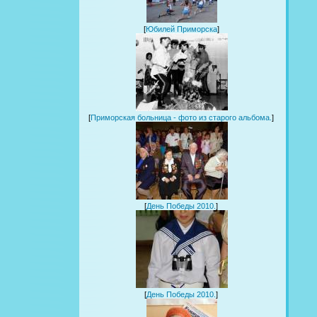
[
Юбилей Приморска
]
[
Приморская больница - фото из старого альбома.
]
[
День Победы 2010.
]
[
День Победы 2010.
]