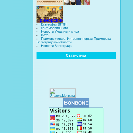
Естгеофак ВГПИ
сайт Изобильного
Новости Украины и мира
Фото
Приморск-инфо. Интернет-портал Приморска
Волгоградской области
Новости Волгограда
Статистика