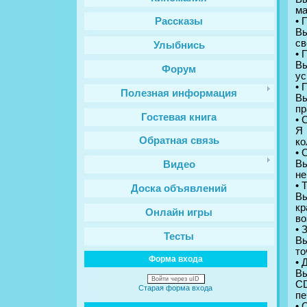
ма
• 
Рассказы
Вы
св
Улыбнись
• 
Вы
Форум
ус
• 
Полезная информация
Вы
пр
Гостевая книга
• 
Я
Обратная связь
кo
• 
В
Видео
нe
• 
Доска объявлений
Вы
кр
Онлайн игры
во
• 
Тесты
Вы
то
Форма входа
• 
Вы
Войти через uID
CD
Старая форма входа
пе
• 