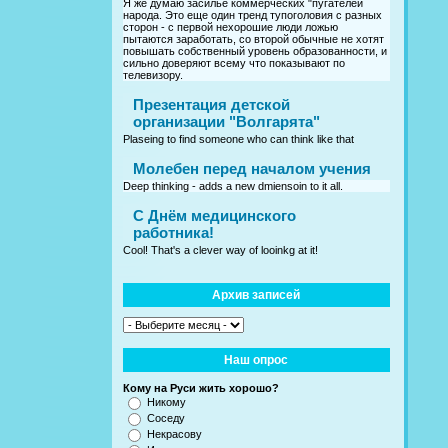
Я же думаю засилье коммерческих "пугателей
народа. Это еще один тренд тупоголовия с разных
сторон - с первой нехорошие люди ложью
пытаются заработать, со второй обычные не хотят
повышать собственный уровень образованности, и
сильно доверяют всему что показывают по
телевизору.
Презентация детской
организации "Волгарята"
Plaseing to find someone who can think like that
Молебен перед началом учения
Deep thinking - adds a new dmiensoin to it all.
C Днём медицинского
работника!
Cool! That's a clever way of looinkg at it!
Архив записей
Наш опрос
Кому на Руси жить хорошо?
Никому
Соседу
Некрасову