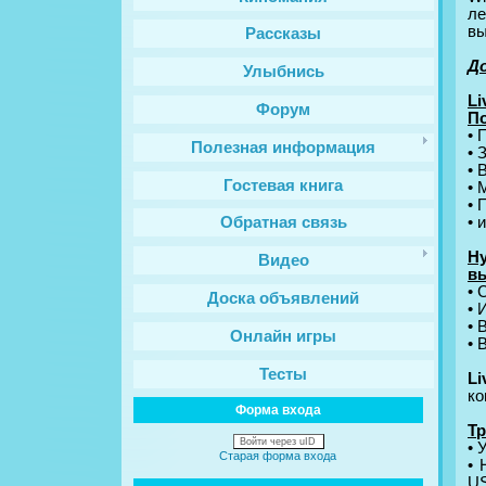
ле
вы
Рассказы
Д
Улыбнись
L
Форум
По
• 
Полезная информация
• 
• 
Гостевая книга
• 
• 
• 
Обратная связь
Ну
Видео
в
• 
Доска объявлений
• 
• 
Онлайн игры
• 
Тесты
Li
ко
Форма входа
Тр
Войти через uID
• 
Старая форма входа
• 
U