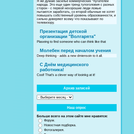
Я же думаю засилье коммерческих "пугателей
народа. Это еще один тренд тупоголовия с разных
сторон - с первой нехорошие люди ложью
пытаются заработать, со второй обычные не хотят
повышать собственный уровень образованности, и
сильно доверяют всему что показывают по
телевизору.
Презентация детской
организации "Волгарята"
Plaseing to find someone who can think like that
Молебен перед началом учения
Deep thinking - adds a new dmiensoin to it all.
C Днём медицинского
работника!
Cool! That's a clever way of looinkg at it!
Архив записей
Наш опрос
Больше всего на этом сайте мне нравятся:
Форум.
Новостная подборка.
Фотогалерея.