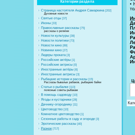
Категории раздела
• 
то
Страница настоятеля Андрея Самаркина
[202]
Духовные новости
И
Святые отцы
[37]
Да
Иконы
[33]
П
Православные рассказы
[75]
рассказы о религии
И
Новости культуры
[39]
Ра
Новости политики
[73]
Ле
Новости кино
[89]
Ра
Новинки кино
[27]
Ф
Лидеры проката
[3]
Aр
Российские актёры
[1]
И
Российские актрисы
[0]
Иностранные актёры
[6]
Иностранные актрисы
[3]
Рыбацкие истории и рассказы
[15]
Ц
Рассказы бывалых рабаков, рыбацкие байки
Статьи о рыбалке
[113]
полезные советы рыбакам
В помощь садоводу
[10]
Ягоды и кустарники
[28]
Кат
Дачнику-огороднику
[11]
Цветоводство
[10]
Комнатное цветоводство
[1]
Сезонные работы в саду и огороде
[3]
Эротические рассказы
[40]
Разное
[717]