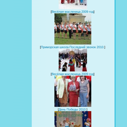
[
Весёлая масленица 2009 год
]
[
Приморская школа.Последний звонок 2010.
]
[
Весёлая масленица 2009 год
]
[
День Победы 2010.
]