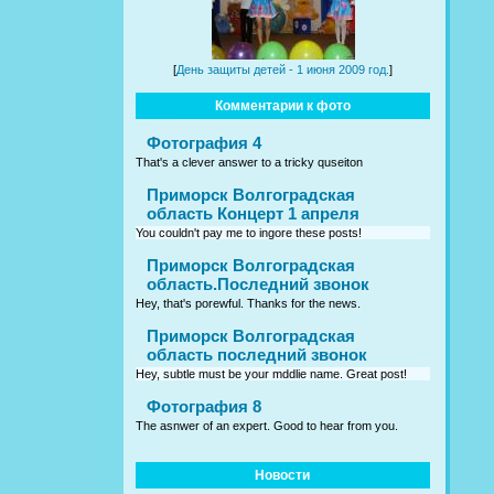
[
День защиты детей - 1 июня 2009 год.
]
Комментарии к фото
Фотография 4
That's a clever answer to a tricky quseiton
Приморск Волгоградская
область Концерт 1 апреля
You couldn't pay me to ingore these posts!
Приморск Волгоградская
область.Последний звонок
Hey, that's porewful. Thanks for the news.
Приморск Волгоградская
область последний звонок
Hey, subtle must be your mddlie name. Great post!
Фотография 8
The asnwer of an expert. Good to hear from you.
Новости