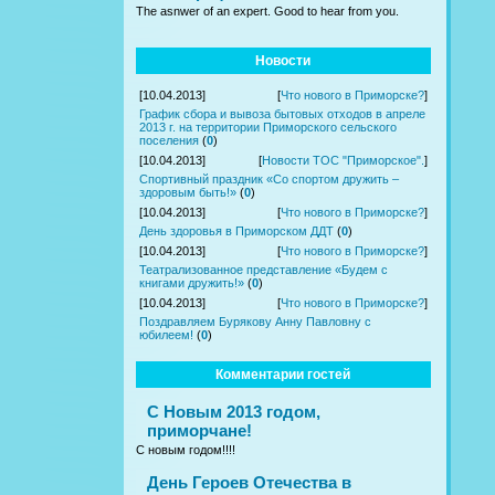
The asnwer of an expert. Good to hear from you.
Новости
[10.04.2013]
[
Что нового в Приморске?
]
График сбора и вывоза бытовых отходов в апреле
2013 г. на территории Приморского сельского
поселения
(
0
)
[10.04.2013]
[
Новости ТОС "Приморское".
]
Спортивный праздник «Со спортом дружить –
здоровым быть!»
(
0
)
[10.04.2013]
[
Что нового в Приморске?
]
День здоровья в Приморском ДДТ
(
0
)
[10.04.2013]
[
Что нового в Приморске?
]
Театрализованное представление «Будем с
книгами дружить!»
(
0
)
[10.04.2013]
[
Что нового в Приморске?
]
Поздравляем Бурякову Анну Павловну с
юбилеем!
(
0
)
Комментарии гостей
С Новым 2013 годом,
приморчане!
С новым годом!!!!
День Героев Отечества в