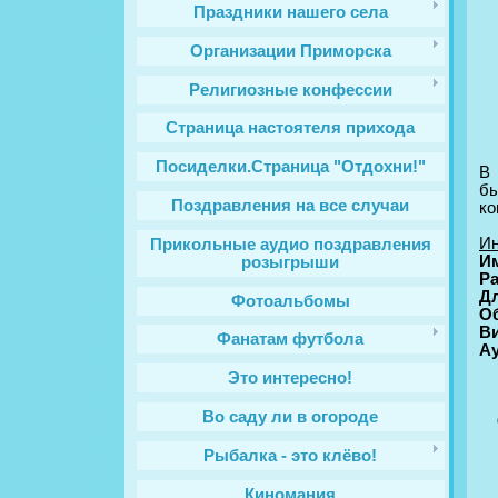
Праздники нашего села
Организации Приморска
Религиозные конфессии
Cтраница настоятеля прихода
Посиделки.Страница "Отдохни!"
В
бы
Поздравления на все случаи
ко
Ин
Прикольные аудио поздравления
И
розыгрыши
Ра
Д
Фотоальбомы
Об
В
Фанатам футбола
А
Это интересно!
Во саду ли в огороде
Рыбалка - это клёво!
Киномания