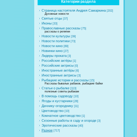
Категории раздела
Страница настоятеля Андрея Самаркина
[202]
Духовные новости
Святые отцы
[37]
Иконы
[33]
Православные рассказы
[75]
рассказы о религии
Новости культуры
[39]
Новости политики
[73]
Новости кино
[89]
Новинки кино
[27]
Лидеры проката
[3]
Российские актёры
[1]
Российские актрисы
[0]
Иностранные актёры
[6]
Иностранные актрисы
[3]
Рыбацкие истории и рассказы
[15]
Рассказы бывалых рабаков, рыбацкие байки
Статьи о рыбалке
[113]
полезные советы рыбакам
В помощь садоводу
[10]
Ягоды и кустарники
[28]
Дачнику-огороднику
[11]
Цветоводство
[10]
Комнатное цветоводство
[1]
Сезонные работы в саду и огороде
[3]
Эротические рассказы
[40]
Разное
[717]