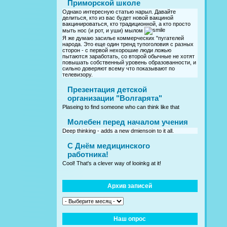
Приморской школе
Однако интересную статью нарыл. Давайте
делиться, кто из вас будет новой вакциной
вакцинироваться, кто традиционной, а кто просто
мыть нос (и рот, и уши) мылом
Я же думаю засилье коммерческих "пугателей
народа. Это еще один тренд тупоголовия с разных
сторон - с первой нехорошие люди ложью
пытаются заработать, со второй обычные не хотят
повышать собственный уровень образованности, и
сильно доверяют всему что показывают по
телевизору.
Презентация детской
организации "Волгарята"
Plaseing to find someone who can think like that
Молебен перед началом учения
Deep thinking - adds a new dmiensoin to it all.
C Днём медицинского
работника!
Cool! That's a clever way of looinkg at it!
Архив записей
Наш опрос