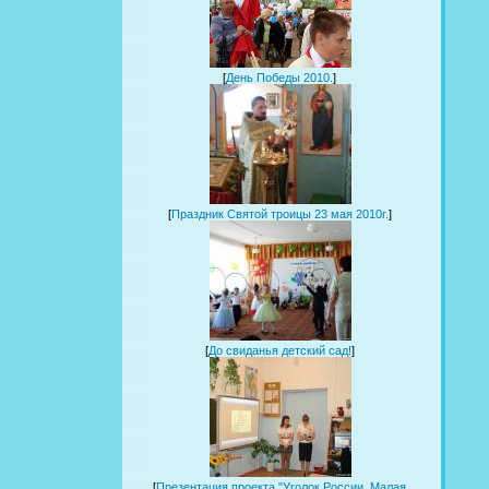
[
День Победы 2010.
]
[
Праздник Святой троицы 23 мая 2010г.
]
[
До свиданья детский сад!
]
[
Презентация проекта "Уголок России. Малая