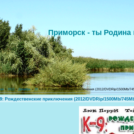
Приморск - ты Родина 
ная
»
2012
»
Декабрь
»
20
» К-9: Рождественские приключения (2012/DVDRip/1500Mb/74
-9: Рождественские приключения (2012/DVDRip/1500Mb/745M