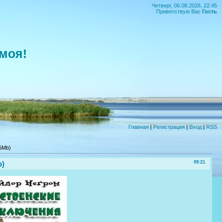
Четверг, 06.08.2026, 22:45
Приветствую Вас
Гость
моя!
Главная
|
Регистрация
|
Вход
|
RSS
5Mb)
b)
09:21