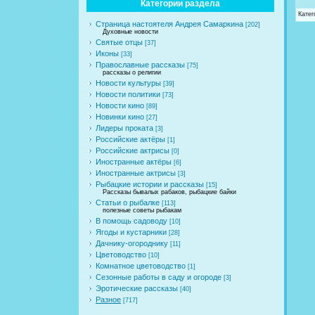
Категории раздела
Катег
Страница настоятеля Андрея Самаркина
[202]
Духовные новости
Святые отцы
[37]
Иконы
[33]
Православные рассказы
[75]
рассказы о религии
Новости культуры
[39]
Новости политики
[73]
Новости кино
[89]
Новинки кино
[27]
Лидеры проката
[3]
Российские актёры
[1]
Российские актрисы
[0]
Иностранные актёры
[6]
Иностранные актрисы
[3]
Рыбацкие истории и рассказы
[15]
Рассказы бывалых рабаков, рыбацкие байки
Статьи о рыбалке
[113]
полезные советы рыбакам
В помощь садоводу
[10]
Ягоды и кустарники
[28]
Дачнику-огороднику
[11]
Цветоводство
[10]
Комнатное цветоводство
[1]
Сезонные работы в саду и огороде
[3]
Эротические рассказы
[40]
Разное
[717]