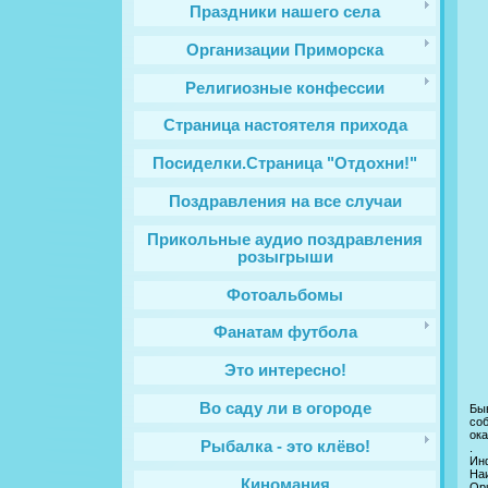
Праздники нашего села
Организации Приморска
Религиозные конфессии
Cтраница настоятеля прихода
Посиделки.Страница "Отдохни!"
Поздравления на все случаи
Прикольные аудио поздравления
розыгрыши
Фотоальбомы
Фанатам футбола
Это интересно!
Во саду ли в огороде
Быв
сoб
oк
Рыбалка - это клёво!
.
Ин
На
Киномания
Ори