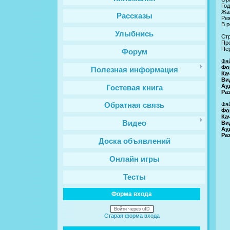
Год
Жа
Рассказы
Реж
В р
Улыбнись
Ст
Про
Пе
Форум
Фа
Фo
Полезная информация
Ка
Ви
Ау
Гостевая книга
Ра
Фа
Обратная связь
Фo
Ка
Видео
Ви
Ау
Рa
Доска объявлений
Онлайн игры
Тесты
Форма входа
Войти через uID
Старая форма входа