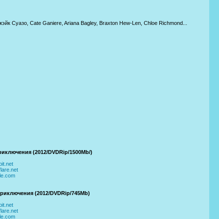
к Суазо, Cate Ganiere, Ariana Bagley, Braxton Hew-Len, Chloe Richmond...
риключения (2012/DVDRip/1500Mb/)
it.net
lare.net
ile.com
приключения (2012/DVDRip/745Mb)
it.net
lare.net
ile.com