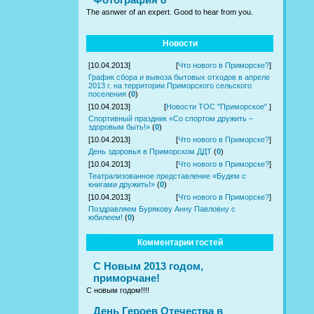
The asnwer of an expert. Good to hear from you.
Новости
[10.04.2013]
[
Что нового в Приморске?
]
График сбора и вывоза бытовых отходов в апреле
2013 г. на территории Приморского сельского
поселения
(
0
)
[10.04.2013]
[
Новости ТОС "Приморское".
]
Спортивный праздник «Со спортом дружить –
здоровым быть!»
(
0
)
[10.04.2013]
[
Что нового в Приморске?
]
День здоровья в Приморском ДДТ
(
0
)
[10.04.2013]
[
Что нового в Приморске?
]
Театрализованное представление «Будем с
книгами дружить!»
(
0
)
[10.04.2013]
[
Что нового в Приморске?
]
Поздравляем Бурякову Анну Павловну с
юбилеем!
(
0
)
Комментарии гостей
С Новым 2013 годом,
приморчане!
С новым годом!!!!
День Героев Отечества в