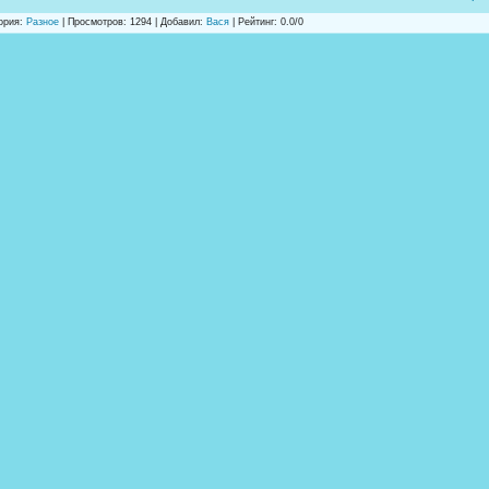
ория
:
Разное
|
Просмотров
: 1294 |
Добавил
:
Вася
|
Рейтинг
:
0.0
/
0