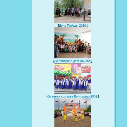
[
День Победы 2010.
]
[
До свиданья детский сад!
]
[
Осенняя ярмарка Волгоград -2009.
]