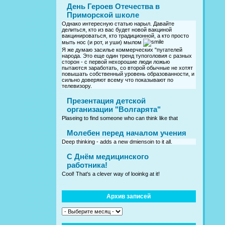
День Героев Отечества в
Приморской школе
Однако интересную статью нарыл. Давайте
делиться, кто из вас будет новой вакциной
вакцинироваться, кто традиционной, а кто просто
мыть нос (и рот, и уши) мылом
Я же думаю засилье коммерческих "пугателей
народа. Это еще один тренд тупоголовия с разных
сторон - с первой нехорошие люди ложью
пытаются заработать, со второй обычные не хотят
повышать собственный уровень образованности, и
сильно доверяют всему что показывают по
телевизору.
Презентация детской
организации "Волгарята"
Plaseing to find someone who can think like that
Молебен перед началом учения
Deep thinking - adds a new dmiensoin to it all.
C Днём медицинского
работника!
Cool! That's a clever way of looinkg at it!
Архив записей