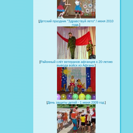
[
Детский праздник "Здравствуй лето".! июня 2010
года.
]
[
Районный слёт ветеранов афганцев к 20-летию
вывода войск из Афгана.
]
[
День защиты детей - 1 июня 2009 год.
]