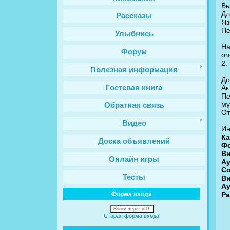
Вы
Дл
Рассказы
Яз
Пе
Улыбнись
На
Форум
on
2.
Полезная информация
До
Гостевая книга
Ак
Пe
му
Обратная связь
От
Видео
Ин
Ка
Доска объявлений
Ф
Ви
Онлайн игры
Ау
Со
Тесты
Ви
Ау
Рa
Форма входа
Войти через uID
Старая форма входа