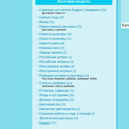
Категории раздела
Страница настоятеля Андрея Самаркина
[202]
Духовные новости
Святые отцы
[37]
Иконы
[33]
Кат
Православные рассказы
[75]
рассказы о религии
Новости культуры
[39]
Новости политики
[73]
Новости кино
[89]
Новинки кино
[27]
Лидеры проката
[3]
Российские актёры
[1]
Российские актрисы
[0]
Иностранные актёры
[6]
Иностранные актрисы
[3]
Рыбацкие истории и рассказы
[15]
Рассказы бывалых рабаков, рыбацкие байки
Статьи о рыбалке
[113]
полезные советы рыбакам
В помощь садоводу
[10]
Ягоды и кустарники
[28]
Дачнику-огороднику
[11]
Цветоводство
[10]
Комнатное цветоводство
[1]
Сезонные работы в саду и огороде
[3]
Эротические рассказы
[40]
Разное
[717]