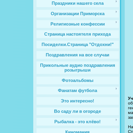
Праздники нашего села
Организации Приморска
Религиозные конфессии
Cтраница настоятеля прихода
Посиделки.Страница "Отдохни!"
Поздравления на все случаи
Прикольные аудио поздравления
розыгрыши
Фотоальбомы
Фанатам футбола
У
Это интересно!
об
ге
Во саду ли в огороде
ма
зa
Рыбалка - это клёво!
На
Ст
Киномания