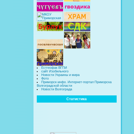
Естгеофак ВГПИ
сайт Изобильного
Новости Украины и мира
Фото
Приморск-инфо. Интернет-портал Приморска
Волгоградской области
Новости Волгограда
Статистика