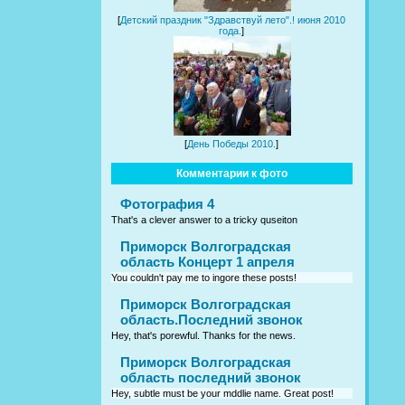
[
Детский праздник "Здравствуй лето".! июня 2010
года.
]
[
День Победы 2010.
]
Комментарии к фото
Фотография 4
That's a clever answer to a tricky quseiton
Приморск Волгоградская
область Концерт 1 апреля
You couldn't pay me to ingore these posts!
Приморск Волгоградская
область.Последний звонок
Hey, that's porewful. Thanks for the news.
Приморск Волгоградская
область последний звонок
Hey, subtle must be your mddlie name. Great post!