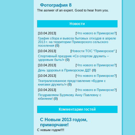
Фотография 8
The asnwer of an expert. Good to hear from you.
Новости
[10.04.2013]
[
Что нового в Приморске?
]
График сбора и вывоза бытовых отходов в апреле
2013 г. на территории Приморского сельского
поселения
(
0
)
[10.04.2013]
[
Новости ТОС "Приморское".
]
Спортивный праздник «Со спортом дружить –
здоровым быть!»
(
0
)
[10.04.2013]
[
Что нового в Приморске?
]
День здоровья в Приморском ДДТ
(
0
)
[10.04.2013]
[
Что нового в Приморске?
]
Театрализованное представление «Будем с
книгами дружить!»
(
0
)
[10.04.2013]
[
Что нового в Приморске?
]
Поздравляем Бурякову Анну Павловну с
юбилеем!
(
0
)
Комментарии гостей
С Новым 2013 годом,
приморчане!
С новым годом!!!!