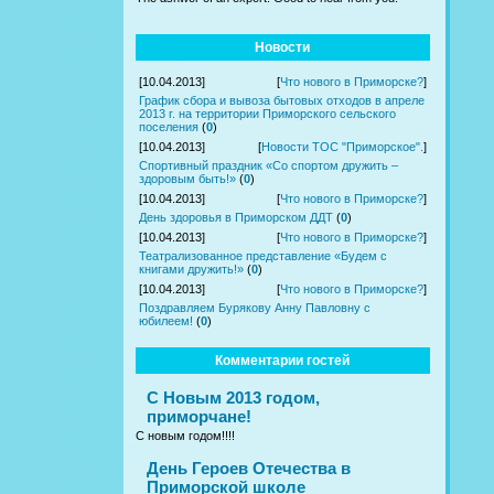
Новости
[10.04.2013]
[
Что нового в Приморске?
]
График сбора и вывоза бытовых отходов в апреле
2013 г. на территории Приморского сельского
поселения
(
0
)
[10.04.2013]
[
Новости ТОС "Приморское".
]
Спортивный праздник «Со спортом дружить –
здоровым быть!»
(
0
)
[10.04.2013]
[
Что нового в Приморске?
]
День здоровья в Приморском ДДТ
(
0
)
[10.04.2013]
[
Что нового в Приморске?
]
Театрализованное представление «Будем с
книгами дружить!»
(
0
)
[10.04.2013]
[
Что нового в Приморске?
]
Поздравляем Бурякову Анну Павловну с
юбилеем!
(
0
)
Комментарии гостей
С Новым 2013 годом,
приморчане!
С новым годом!!!!
День Героев Отечества в
Приморской школе