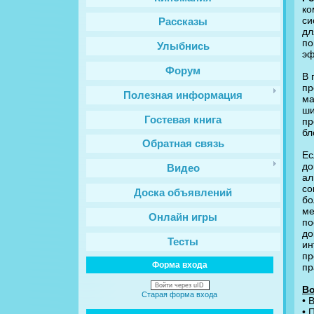
ко
си
Рассказы
дл
по
Улыбнись
эф
Форум
В 
пр
Полезная информация
ма
ши
Гостевая книга
пр
бл
Обратная связь
Ес
до
Видео
ал
со
Доска объявлений
бо
ме
Онлайн игры
по
до
Тесты
ин
пр
Форма входа
пр
Войти через uID
Во
Старая форма входа
• 
• 