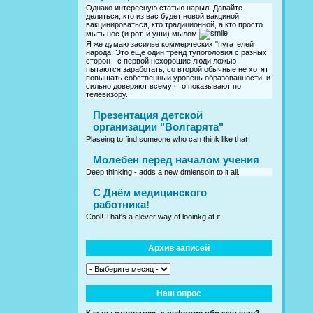
Однако интересную статью нарыл. Давайте
делиться, кто из вас будет новой вакциной
вакцинироваться, кто традиционной, а кто просто
мыть нос (и рот, и уши) мылом
Я же думаю засилье коммерческих "пугателей
народа. Это еще один тренд тупоголовия с разных
сторон - с первой нехорошие люди ложью
пытаются заработать, со второй обычные не хотят
повышать собственный уровень образованности, и
сильно доверяют всему что показывают по
телевизору.
Презентация детской
организации "Волгарята"
Plaseing to find someone who can think like that
Молебен перед началом учения
Deep thinking - adds a new dmiensoin to it all.
C Днём медицинского
работника!
Cool! That's a clever way of looinkg at it!
Архив записей
Наш опрос