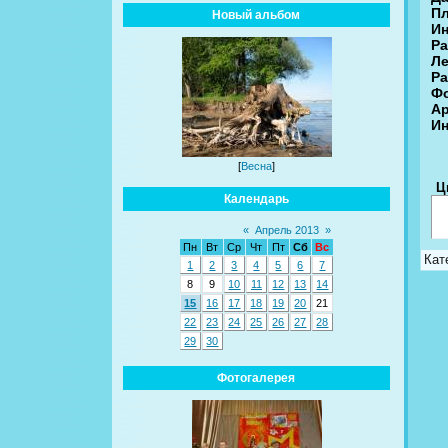
П
Новый альбом
Ин
Ра
Ле
Ра
Фо
Aр
Ин
[
Весна
]
Ц
Календарь
«
Апрель 2013
»
Пн
Вт
Ср
Чт
Пт
Сб
Вс
Кат
1
2
3
4
5
6
7
8
9
10
11
12
13
14
15
16
17
18
19
20
21
22
23
24
25
26
27
28
29
30
Фотогалерея