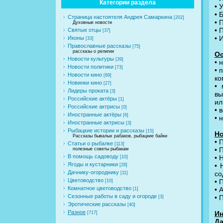
Категории раздела
• 
• 
Страница настоятеля Андрея Самаркина
[202]
• 
Духовные новости
• 
Святые отцы
[37]
• 
Иконы
[33]
Православные рассказы
[75]
рассказы о религии
Ос
Новости культуры
[39]
• 
Новости политики
[73]
• 
Новости кино
[89]
ко
Новинки кино
[27]
• 
Лидеры проката
[3]
вы
Российские актёры
[1]
ил
Российские актрисы
[0]
• 
Иностранные актёры
[6]
• 
Иностранные актрисы
[3]
Рыбацкие истории и рассказы
[15]
Но
Рассказы бывалых рабаков, рыбацкие байки
• 
Статьи о рыбалке
[113]
• 
полезные советы рыбакам
В помощь садоводу
• 
[10]
Ягоды и кустарники
• 
[28]
Дачнику-огороднику
со
[11]
Цветоводство
• 
[10]
Комнатное цветоводство
• 
[1]
Сезонные работы в саду и огороде
• 
[3]
Эротические рассказы
[40]
Разное
Ин
[717]
Да