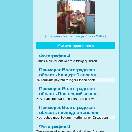
[
Праздник Святой троицы 23 мая 2010г.
]
Комментарии к фото
Фотография 4
That's a clever answer to a tricky quseiton
Приморск Волгоградская
область Концерт 1 апреля
You couldn't pay me to ingore these posts!
Приморск Волгоградская
область.Последний звонок
Hey, that's porewful. Thanks for the news.
Приморск Волгоградская
область последний звонок
Hey, subtle must be your mddlie name. Great post!
Фотография 8
The asnwer of an expert. Good to hear from you.