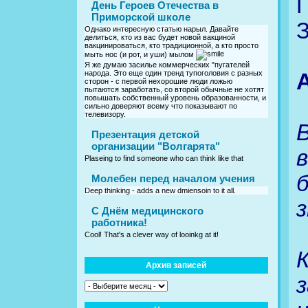
П
День Героев Отечества в
Приморской школе
Однако интересную статью нарыл. Давайте
делиться, кто из вас будет новой вакциной
вакцинироваться, кто традиционной, а кто просто
мыть нос (и рот, и уши) мылом
Я же думаю засилье коммерческих "пугателей
народа. Это еще один тренд тупоголовия с разных
А
сторон - с первой нехорошие люди ложью
пытаются заработать, со второй обычные не хотят
повышать собственный уровень образованности, и
сильно доверяют всему что показывают по
телевизору.
Презентация детской
организации "Волгарята"
Plaseing to find someone who can think like that
Молебен перед началом учения
Deep thinking - adds a new dmiensoin to it all.
C Днём медицинского
работника!
Cool! That's a clever way of looinkg at it!
Архив записей