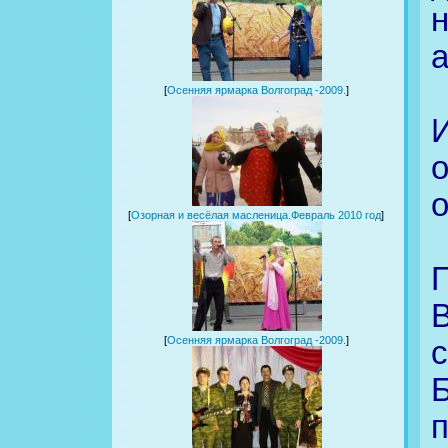
[
Осенняя ярмарка Волгоград -2009.
]
И
о
[
Озорная и весёлая масленица.Февраль 2010 год
]
В
[
Осенняя ярмарка Волгоград -2009.
]
с
Б
п