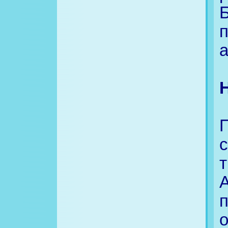
Б
а
П
о