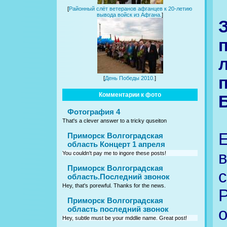
[
Районный слёт ветеранов афганцев к 20-летию
вывода войск из Афгана.
]
[
День Победы 2010.
]
Комментарии к фото
Фотография 4
That's a clever answer to a tricky quseiton
Приморск Волгоградская
область Концерт 1 апреля
You couldn't pay me to ingore these posts!
Приморск Волгоградская
с
область.Последний звонок
Hey, that's porewful. Thanks for the news.
Приморск Волгоградская
область последний звонок
Hey, subtle must be your mddlie name. Great post!