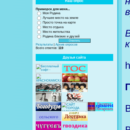
Наш опрос
Приморск для меня...
Моя Родина
Лучшее место на земле
Просто точка на карте
Место отдыха
Место жительства
Родина близких и друзей
Результаты
|
Архив опросов
Всего ответов:
119
Друзья сайта
h