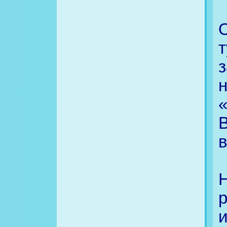
т
«
В
в
и