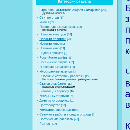
Категории раздела
Страница настоятеля Андрея Самаркина
[202]
Духовные новости
з
Святые отцы
[37]
Иконы
[33]
Православные рассказы
[75]
рассказы о религии
Новости культуры
[39]
п
Новости политики
[73]
Новости кино
[89]
к
Новинки кино
[27]
Лидеры проката
[3]
Российские актёры
[1]
Российские актрисы
[0]
Иностранные актёры
[6]
Иностранные актрисы
[3]
Рыбацкие истории и рассказы
[15]
Рассказы бывалых рабаков, рыбацкие байки
Статьи о рыбалке
[113]
полезные советы рыбакам
В помощь садоводу
[10]
Ягоды и кустарники
[28]
Дачнику-огороднику
[11]
Цветоводство
[10]
Комнатное цветоводство
[1]
Сезонные работы в саду и огороде
[3]
Эротические рассказы
[40]
К
Разное
[717]