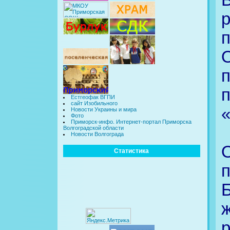
п
Естгеофак ВГПИ
сайт Изобильного
Новости Украины и мира
Фото
Приморск-инфо. Интернет-портал Приморска
Волгоградской области
Новости Волгограда
Статистика
р