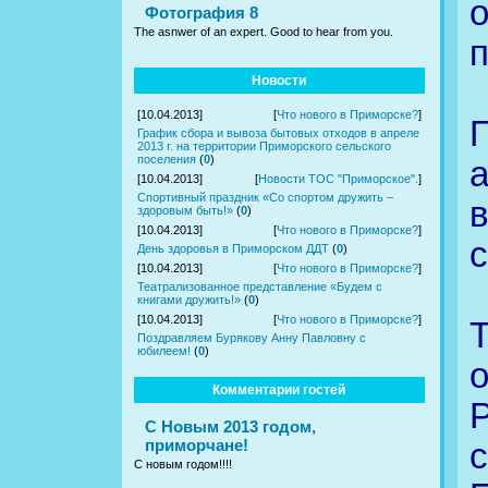
Фотография 8
The asnwer of an expert. Good to hear from you.
п
Новости
[10.04.2013]
[
Что нового в Приморске?
]
П
График сбора и вывоза бытовых отходов в апреле
2013 г. на территории Приморского сельского
поселения
(
0
)
[10.04.2013]
[
Новости ТОС "Приморское".
]
Спортивный праздник «Со спортом дружить –
здоровым быть!»
(
0
)
[10.04.2013]
[
Что нового в Приморске?
]
День здоровья в Приморском ДДТ
(
0
)
[10.04.2013]
[
Что нового в Приморске?
]
Театрализованное представление «Будем с
книгами дружить!»
(
0
)
[10.04.2013]
[
Что нового в Приморске?
]
Поздравляем Бурякову Анну Павловну с
юбилеем!
(
0
)
Комментарии гостей
С Новым 2013 годом,
приморчане!
с
С новым годом!!!!