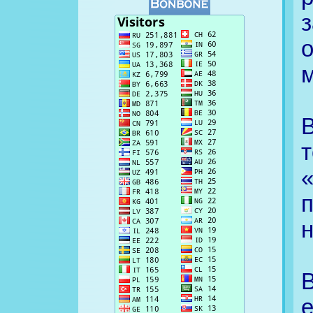
о
В
т