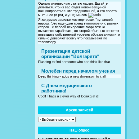
Однако интересную статью нарыл. Давайте
делиться, кто из вас будет новой вакциной
вакцинироваться, кто традиционной, а кто просто
мыть нос (и рот, и уши) мылом
Я же думаю засилье коммерческих "пугателей
народа. Это еще один тренд тупоголовия с разных
сторон - с первой нехорошие люди ложью
пытаются заработать, со второй обычные не хотят
повышать собственный уровень образованности, и
сильно доверяют всему что показывают по
телевизору.
Презентация детской
организации "Волгарята"
Plaseing to find someone who can think like that
Молебен перед началом учения
Deep thinking - adds a new dmiensoin to it all.
C Днём медицинского
работника!
Cool! That's a clever way of looinkg at it!
Архив записей
Наш опрос