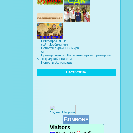
Естгеофак ВГПИ
сайт Изобильного
Новости Украины и мира
Фото
Приморск-инфо. Интернет-портал Приморска
Волгоградской области
Новости Волгограда
Статистика