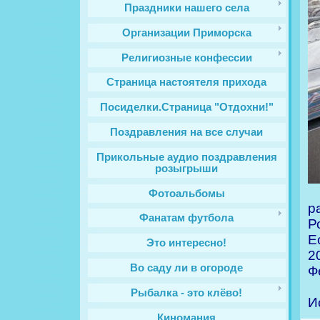
Праздники нашего села
Организации Приморска
Религиозные конфессии
Cтраница настоятеля прихода
Посиделки.Страница "Отдохни!"
Поздравления на все случаи
Прикольные аудио поздравления
розыгрыши
Фотоальбомы
р
Фанатам футбола
Р
Е
Это интересно!
2
Во саду ли в огороде
Ф
Рыбалка - это клёво!
И
Киномания