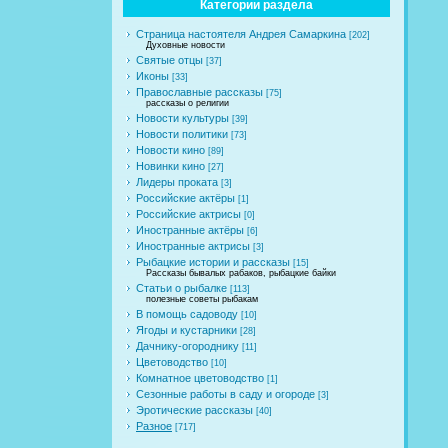
Категории раздела
Страница настоятеля Андрея Самаркина
[202]
Духовные новости
Святые отцы
[37]
Иконы
[33]
Православные рассказы
[75]
рассказы о религии
Новости культуры
[39]
Новости политики
[73]
Новости кино
[89]
Новинки кино
[27]
Лидеры проката
[3]
Российские актёры
[1]
Российские актрисы
[0]
Иностранные актёры
[6]
Иностранные актрисы
[3]
Рыбацкие истории и рассказы
[15]
Рассказы бывалых рабаков, рыбацкие байки
Статьи о рыбалке
[113]
полезные советы рыбакам
В помощь садоводу
[10]
Ягоды и кустарники
[28]
Дачнику-огороднику
[11]
Цветоводство
[10]
Комнатное цветоводство
[1]
Сезонные работы в саду и огороде
[3]
Эротические рассказы
[40]
Разное
[717]