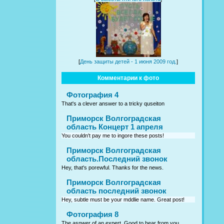
[
День защиты детей - 1 июня 2009 год.
]
Комментарии к фото
Фотография 4
That's a clever answer to a tricky quseiton
Приморск Волгоградская
область Концерт 1 апреля
You couldn't pay me to ingore these posts!
Приморск Волгоградская
область.Последний звонок
Hey, that's porewful. Thanks for the news.
Приморск Волгоградская
область последний звонок
Hey, subtle must be your mddlie name. Great post!
Фотография 8
The asnwer of an expert. Good to hear from you.