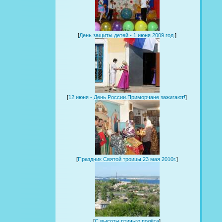
[
День защиты детей - 1 июня 2009 год.
]
[
12 июня - День России.Приморчане зажигают!
]
[
Праздник Святой троицы 23 мая 2010г.
]
[
С высоты птичьго полёта
]