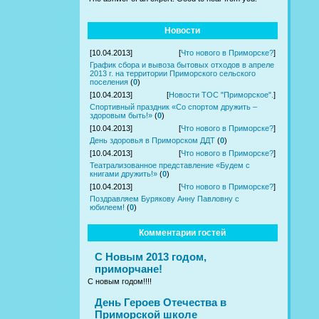
Новости
[10.04.2013]
[
Что нового в Приморске?
]
График сбора и вывоза бытовых отходов в апреле
2013 г. на территории Приморского сельского
поселения
(
0
)
[10.04.2013]
[
Новости ТОС "Приморское".
]
Спортивный праздник «Со спортом дружить –
здоровым быть!»
(
0
)
[10.04.2013]
[
Что нового в Приморске?
]
День здоровья в Приморском ДДТ
(
0
)
[10.04.2013]
[
Что нового в Приморске?
]
Театрализованное представление «Будем с
книгами дружить!»
(
0
)
[10.04.2013]
[
Что нового в Приморске?
]
Поздравляем Бурякову Анну Павловну с
юбилеем!
(
0
)
Комментарии гостей
С Новым 2013 годом,
приморчане!
С новым годом!!!!
День Героев Отечества в
Приморской школе