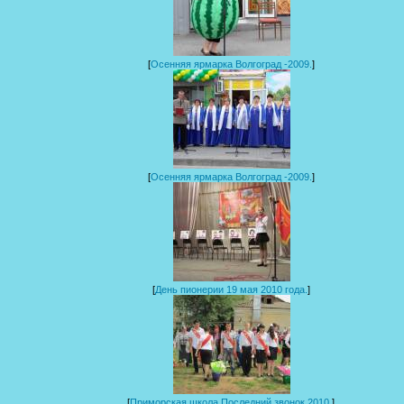
[
Осенняя ярмарка Волгоград -2009.
]
[
Осенняя ярмарка Волгоград -2009.
]
[
День пионерии 19 мая 2010 года.
]
[
Приморская школа.Последний звонок 2010.
]