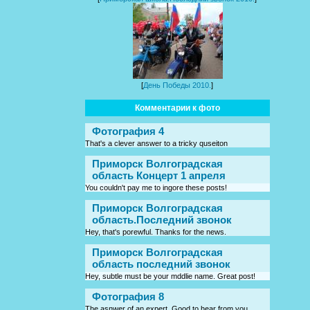
[
День Победы 2010.
]
Комментарии к фото
Фотография 4
That's a clever answer to a tricky quseiton
Приморск Волгоградская
область Концерт 1 апреля
You couldn't pay me to ingore these posts!
Приморск Волгоградская
область.Последний звонок
Hey, that's porewful. Thanks for the news.
Приморск Волгоградская
область последний звонок
Hey, subtle must be your mddlie name. Great post!
Фотография 8
The asnwer of an expert. Good to hear from you.