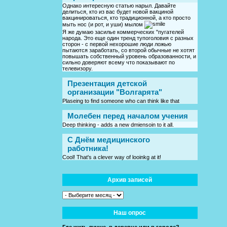
Однако интересную статью нарыл. Давайте
делиться, кто из вас будет новой вакциной
вакцинироваться, кто традиционной, а кто просто
мыть нос (и рот, и уши) мылом
Я же думаю засилье коммерческих "пугателей
народа. Это еще один тренд тупоголовия с разных
сторон - с первой нехорошие люди ложью
пытаются заработать, со второй обычные не хотят
повышать собственный уровень образованности, и
сильно доверяют всему что показывают по
телевизору.
Презентация детской
организации "Волгарята"
Plaseing to find someone who can think like that
Молебен перед началом учения
Deep thinking - adds a new dmiensoin to it all.
C Днём медицинского
работника!
Cool! That's a clever way of looinkg at it!
Архив записей
Наш опрос