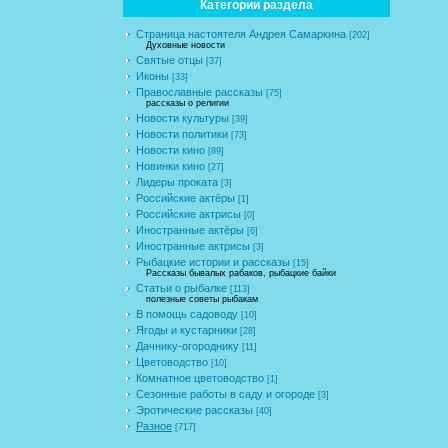
Категории раздела
Страница настоятеля Андрея Самаркина
[202]
Духовные новости
Святые отцы
[37]
Иконы
[33]
Православные рассказы
[75]
рассказы о религии
Новости культуры
[39]
Новости политики
[73]
Новости кино
[89]
Новинки кино
[27]
Лидеры проката
[3]
Российские актёры
[1]
Российские актрисы
[0]
Иностранные актёры
[6]
Иностранные актрисы
[3]
Рыбацкие истории и рассказы
[15]
Рассказы бывалых рабаков, рыбацкие байки
Статьи о рыбалке
[113]
полезные советы рыбакам
В помощь садоводу
[10]
Ягоды и кустарники
[28]
Дачнику-огороднику
[11]
Цветоводство
[10]
Комнатное цветоводство
[1]
Сезонные работы в саду и огороде
[3]
Эротические рассказы
[40]
Разное
[717]