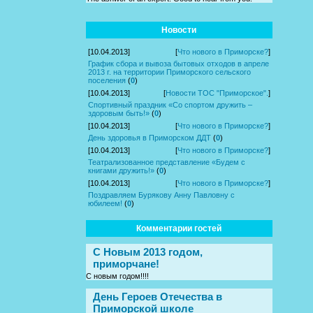
Новости
[10.04.2013]
[
Что нового в Приморске?
]
График сбора и вывоза бытовых отходов в апреле
2013 г. на территории Приморского сельского
поселения
(
0
)
[10.04.2013]
[
Новости ТОС "Приморское".
]
Спортивный праздник «Со спортом дружить –
здоровым быть!»
(
0
)
[10.04.2013]
[
Что нового в Приморске?
]
День здоровья в Приморском ДДТ
(
0
)
[10.04.2013]
[
Что нового в Приморске?
]
Театрализованное представление «Будем с
книгами дружить!»
(
0
)
[10.04.2013]
[
Что нового в Приморске?
]
Поздравляем Бурякову Анну Павловну с
юбилеем!
(
0
)
Комментарии гостей
С Новым 2013 годом,
приморчане!
С новым годом!!!!
День Героев Отечества в
Приморской школе